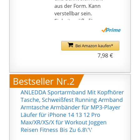
aus der Form. Kann
verstellbar sein.
Einheitsgröße für
Männer und auch Frau.
Leichte und langlebige
Armbandhülle, die
Bei Amazon kaufen*
Ihren Player sicher und
7,98 €
geschützt hält und
einfachen Zugriff auf
die Funktionen und
Bestseller Nr.2
Anschlüsse bietet.
Das verstellbare,
ANLEDDA Sportarmband Mit Kopfhörer
dehnbare Armband mit
Tasche, Schweißfest Running Armband
Klettverschluss schützt
Armtasche Armbänder für MP3-Player
und stabilisiert das
Läufer für iPhone 14 13 12 Pro
Mobiltelefon, ohne zu
Max/XR/XS/X für Workout Joggen
verrutschen oder
Reisen Fitness Bis Zu 6.8\'\'
einzuengen, sodass Sie