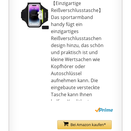
stundenlang mit
【Einzigartige
Unterhaltung
Reißverschlusstasche】
trainieren, in
Das sportarmband
Verbindung bleiben
handy fügt ein
und großartigen
einzigartiges
Komfort genießen
Reißverschlusstaschen
können. Eingebauter
design hinzu, das schön
versteckter
und praktisch ist und
Schlüsselhalter, der
kleine Wertsachen wie
Ihnen hilft, das Tragen
Kopfhörer oder
zusätzlicher Dinge zu
Autoschlüssel
minimieren, wenn Sie
aufnehmen kann. Die
ins Fitnessstudio
eingebaute versteckte
gehen!
Tasche kann Ihnen
Helle, reflektierende
helfen, Kreditkarten,
Streifen, die Ihren
Schlüssel, Geld und
Bildschirm umgeben,
mehr zu halten.
bieten eine bessere
【Fit Your Phone Size】
Bei Amazon kaufen*
Sichtbarkeit und sorgen
Die Handytasche passt