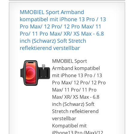
5V / 1A-Adapter
Die Armbinde besitzt
anschließen.
einen extra starken
MMOBIEL Sport Armband
Einfach und tragbar
Klettverschluss um
kompatibel mit iPhone 13 Pro / 13
bietet Ihnen das 1
sicherzustellen, dass
Pro Max/ 12 Pro/ 12 Pro Max/ 11
Meter lange Ladekabel
die Handytasche beim
Pro/ 11 Pro Max/ XR/ XS Max - 6.8
eine bequeme Nutzung.
Training und stärkeren
inch (Schwarz) Soft Stretch
Mit dieser speziell
Bewegungen nicht den
reflektierend verstellbar
entwickelten
Halt verliert
Ladestation müssen Sie
VERSTELLBAR: Dank
MMOBIEL Sport
das Uhrenarmband
zweier Öffnungen für
Armband kompatibel
beim Laden nicht
den Klettverschluss
mit iPhone 13 Pro / 13
entfernen.
lässt sich der
Pro Max/ 12 Pro/ 12 Pro
Handyhalter von 22cm
Max/ 11 Pro/ 11 Pro
bis 40cm auf Ihren Arm
Max/ XR/ XS Max - 6.8
einstellen. Die
inch (Schwarz) Soft
Lauftasche besitzt
Stretch reflektierend
mehrere Eingänge für
verstellbar
Kopfhöreranschlüsse
Kompatibel mit
PRAKTISCH: Die
iPhone13 Pro (Max)/12