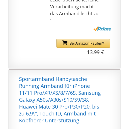
Aktivitäten: Der
Verarbeitung macht
Handyhülle eignet sich
das Armband leicht zu
nicht nur zum Laufen,
tragen.
Trainieren,
klassischen Designs
Fitnessstudio, Training
besonders harmonisch
mit hoher Intensität,
und grazil wirken,
Bei Amazon kaufen*
Fitness, Yoga, Wandern,
Echter Hingucker bei
13,99 €
Joggen, Outdoor,
jedem Anlass!
sondern auch zum
Schnellwechsel-
Radfahren, Wandern,
Federsteg ermöglicht
Angeln, Bergsteigen,
einen einfachen
Sportarmband Handytasche
Camping, Reisen,für die
Armbandwechsel,
Running Armband für iPhone
tägliche Freizeit.
Super einfach zu
11/11 Pro/XR/XS/8/7/6S, Samsung
🍀Komfortabel: Unser
installieren und zu
Galaxy A50s/A30s/S10/S9/S8,
elastisches Armband
deinstallieren, kein
Huawei Mate 30 Pro/P30/P20, bis
aus hochwertigem
Werkzeug erforderlich.
zu 6,9\", Touch ID, Armband mit
Lycra / Spandex-
1 x Leder
Kopfhörer Unterstützung
Material, das die
Uhrenarmband, 2 x