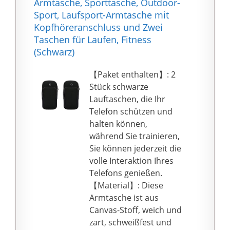
Armtasche, Sporttasche, Outdoor-
Reizungen und
Max XR X/8 7 6S 6 Plus,
Sport, Laufsport-Armtasche mit
Allergien Ihrer Haut.
Samsung Galaxy S22
Kopfhöreranschluss und Zwei
S21 FE S20 Ultra S10e
Taschen für Laufen, Fitness
S10 S10 9 Plus, Note 2 0
(Schwarz)
10 9 8 A71 A51 und
Android, Onpelus, Pixel,
【Paket enthalten】: 2
LG, Moto, Lenovo,
Stück schwarze
Nokia, Sony, Xiaomi und
Lauftaschen, die Ihr
andere Telefone
Telefon schützen und
ähnlicher Größe.
halten können,
Verstellbares
während Sie trainieren,
Laufarmband – Clever
Sie können jederzeit die
entworfen mit einem
volle Interaktion Ihres
unabhängigen
Telefons genießen.
abnehmbaren
【Material】: Diese
Klettverschluss und
Armtasche ist aus
einem elastischen
Canvas-Stoff, weich und
Armdesign, das die
zart, schweißfest und