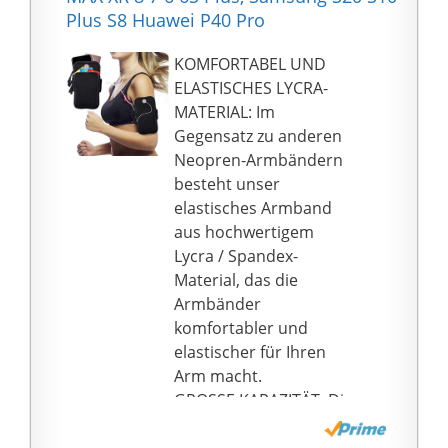
** Atmungsaktive
Plus S8 Huawei P40 Pro
Tasche ermöglicht es
Ihnen, sich bequem zu
KOMFORTABEL UND
bewegen.
ELASTISCHES LYCRA-
** Hochwertiges,
MATERIAL: Im
weiches und bequemes
Gegensatz zu anderen
Armband, dehnbare
Neopren-Armbändern
Länge: 46 cm, Breite: 13
besteht unser
cm, passend für die
elastisches Armband
meisten Armgrößen
aus hochwertigem
von 22,9 bis 40,6 cm.
Lycra / Spandex-
Material, das die
Armbänder
komfortabler und
elastischer für Ihren
Arm macht.
GROSSE KAPAZITÄT: Die
Telefonarmband