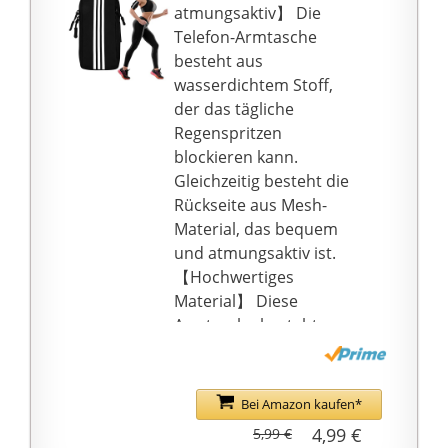
unterstützt.) Typ-C-
atmungsaktiv】 Die
Schnittstelle,
Telefon-Armtasche
Datenübertragung ist
besteht aus
bequemer.
wasserdichtem Stoff,
📗【Multifunktionales
der das tägliche
Design, Sie können
Regenspritzen
spielen, wenn Sie
blockieren kann.
spielen möchten】
Gleichzeitig besteht die
Musik, Video, UKW-
Rückseite aus Mesh-
Radio, Schrittzähler,
Material, das bequem
Ordner, Aufnahme, E-
und atmungsaktiv ist.
Book, Einstellung,
【Hochwertiges
Stoppuhr, Bluetooth,
Material】 Diese
Bild, Kalender,
Armtasche besteht aus
Haltepunktwiedergabe,
Oxford-Gewebe, das
AB-Wiederholung.
weich und zart,
📗【Kleiner 1,5-Zoll-
schweißfest und
Bei Amazon kaufen*
Bildschirm,
atmungsaktiv,
4,99 €
5,99 €
Energieeinsparung und
schweißabsorbierend