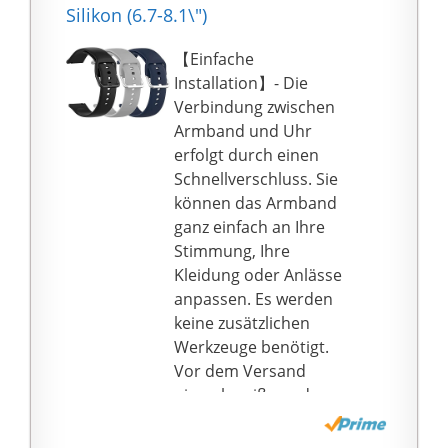
gibt zwei Öffnungen,
Silikon (6.7-8.1\")
dadurch können Sie
problemlos während
【Einfache
des Sports Musik
Installation】- Die
hören.
Verbindung zwischen
Schutz und Sicherheit
Armband und Uhr
Schützt Ihr Handy
erfolgt durch einen
gegen Staub, Regen
Schnellverschluss. Sie
und Schweiß! Waschbar
können das Armband
mit ein wenig Seife und
ganz einfach an Ihre
Wasser! Mit Fach für
Stimmung, Ihre
ihren Schlüssel – Sie
Kleidung oder Anlässe
brauchen sich keien
anpassen. Es werden
Gedanken mehr
keine zusätzlichen
machen wo Sie Ihre
Werkzeuge benötigt.
Sachen lassen während
Vor dem Versand
Sie beim Sport sind!
niemals reißen oder
Einstellbar Zwei Spalten
brechen.
(A & B) zur Regulierung
【Breit kompatibel】-