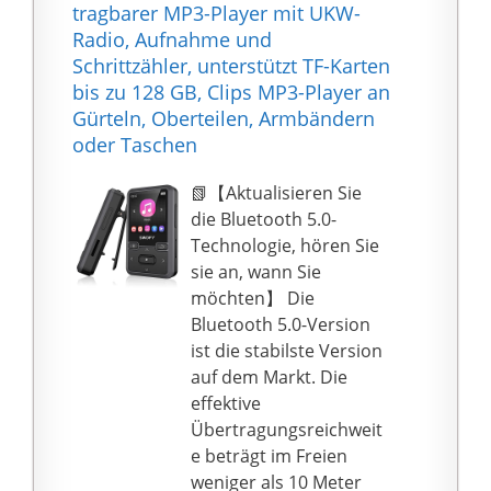
aus Laika und Neopren,
tragbarer MP3-Player mit UKW-
LEICHTES GEWICHT
um den Komfort und
Radio, Aufnahme und
UND KOMFORTABEL:
die Luftdurchlässigkeit
Schrittzähler, unterstützt TF-Karten
Das Laufarmband
zu
bis zu 128 GB, Clips MP3-Player an
besteht aus
[Eine perfekte
Gürteln, Oberteilen, Armbändern
hochwertigem Lycra
Passform] Intelligentes
oder Taschen
(Spandex) und wiegt
Design mit doppelten
nur 3 Unzen. Die super
Schnallenschlaufen und
📗【Aktualisieren Sie
elastische Eigenschaft
einem verstellbaren
die Bluetooth 5.0-
von Spandex macht
Gummiband, wodurch
Technologie, hören Sie
den Armtelefonhalter
es so einfach ist, das
sie an, wann Sie
sehr bequem im
Armband an Ihren Arm
möchten】 Die
Vergleich zu
anzupassen. Kein Ärger
Bluetooth 5.0-Version
Armbändern aus
mehr mit unbequemen
ist die stabilste Version
anderem Material.
Verlängerungsbändern
auf dem Markt. Die
UNIVERSALGRÖSSE:
oder Armbändern, die
effektive
Das Phone-Armband
nicht passen.
Übertragungsreichweit
verfügt über zwei
[Quality Promise for
e beträgt im Freien
Klettverschlüsse, die
Life] Wir glauben daran,
weniger als 10 Meter