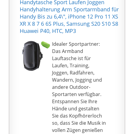
Handytasche Sport Laufen Joggen
während des Trainings
/ S8 / S7 / S6 / Edge /
Handyhalterung Arm Sportarmband für
bequemer ist. Es wird
Note 5 / Oneplus,
Handy Bis zu 6,4\", iPhone 12 Pro 11 XS
mit einem kostenlos
Huawei Mate 30 / 20
XR X 8 7 6 6S Plus, Samsung S20 S10 S8
anbringbaren
Pro / P40 / P30 / P20,
Huawei P40, HTC, MP3
Klettverschluss
LG, HTC, Moto, Sony,
(Klettlängenversteller)
Xiaomi usw.
Idealer Sportpartner:
geliefert, der perfekt
Doppeltes großes
Das Armband
auf die meisten
Aufbewahrungspaket:
Lauftasche ist für
Armumfänge passt:
doppelt gestaltete
Laufen, Training,
KLEIN 6" - GROSS 15"
Taschen für die
Joggen, Radfahren,
【Speziell für Läufer】
Aufbewahrung Ihres
Wandern, Jogging und
Reflektierende Streifen
Mobiltelefons,
andere Outdoor-
umschließen das
Headsets, Kabels,
Sportarten verfügbar.
Bildschirmfenster für
Ladegeräts, Schlüssels,
Entspannen Sie Ihre
verbesserte
Ausweises, Geldbeutels,
Hände und gestalten
Sichtbarkeit bei Nacht
Geldes und anderer
Sie das Kopfhörerloch
und sicheres Laufen bei
Accessoires.
so, dass Sie die Musik in
Nacht. Es ist perfekt für
Wasserdicht,
vollen Zügen genießen
die meisten sportlichen