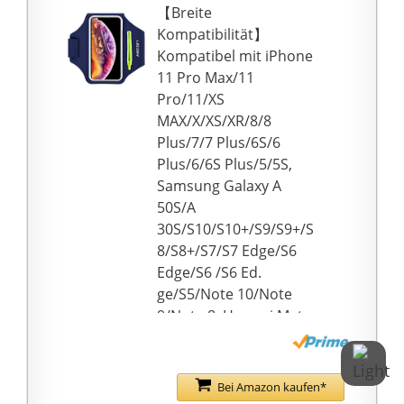
Armbänder
Reinigungswatte, 2 x
【Breite
komfortabler und
Pflegewatte, 1 x
Kompatibilität】
elastischer für Ihren
Box.Wenn Sie Fragen
Kompatibel mit iPhone
Arm macht. Das
zum Produkt haben,
11 Pro Max/11
Armband verfügt über
können Sie uns
Pro/11/XS
zwei Klettverschlüsse，
jederzeit eine E-Mail
MAX/X/XS/XR/8/8
Von 15cm bis 40cm,
senden und wir werden
Plus/7/7 Plus/6S/6
können Sie den
Ihnen rechtzeitig
Plus/6/6S Plus/5/5S,
Verschluss leicht
antworten.
Samsung Galaxy A
anpassen, um Ihre
50S/A
beste Passform zu
30S/S10/S10+/S9/S9+/S
finden!
8/S8+/S7/S7 Edge/S6
🍀Unabhängige
Edge/S6 /S6 Ed.
Doppeltaschen: zur
ge/S5/Note 10/Note
bequemen
9/Note 8, Huawei Mate
Klassifizierung Ihrer
30 Pro/20 Pro/P30/P20,
Artikel. In der
Google Pixel und ihre
Haupttasche können
schützende schlanke
Bei Amazon kaufen*
größere Gegenstände
Hülle und alle anderen