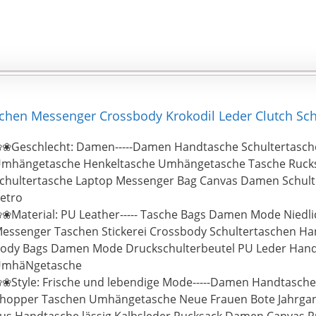
en Messenger Crossbody Krokodil Leder Clutch Schu
❀Geschlecht: Damen-----Damen Handtasche Schultertasch
mhängetasche Henkeltasche Umhängetasche Tasche Rucks
chultertasche Laptop Messenger Bag Canvas Damen Schult
etro
❀Material: PU Leather----- Tasche Bags Damen Mode Niedli
essenger Taschen Stickerei Crossbody Schultertaschen Ha
ody Bags Damen Mode Druckschulterbeutel PU Leder Hand
mhäNgetasche
❀Style: Frische und lebendige Mode-----Damen Handtasche
hopper Taschen Umhängetasche Neue Frauen Bote Jahrgang 
us Handtasche lässig Kalbsleder Rucksack Damen Canvas R