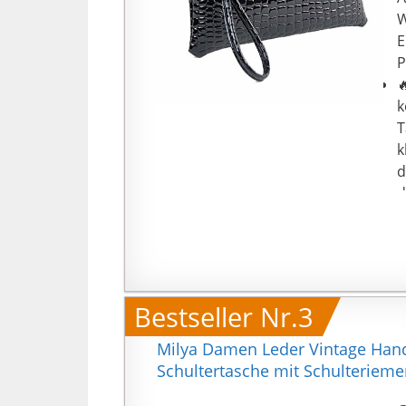
W
E
P

k
T
k
d
d
h

p
f
p
Bestseller Nr.3
e
g
Milya Damen Leder Vintage Han
d
Schultertasche mit Schulterieme
G