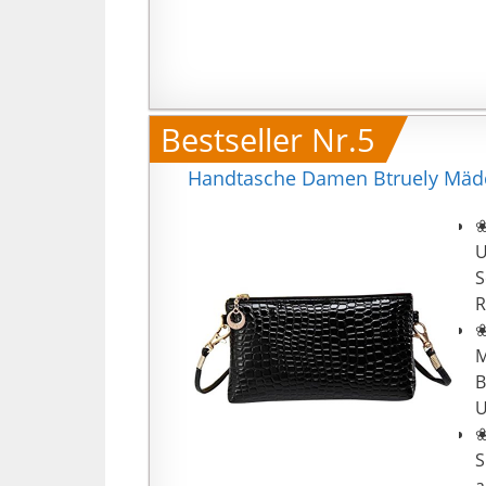
Bestseller Nr.5
Handtasche Damen Btruely Mädch
❀
U
S
R
❀
M
B
U
❀
S
a