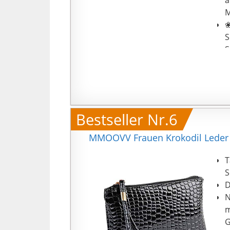
M
❀
S
S
❀
A
m
M
P
Bestseller Nr.6
I
MMOOVV Frauen Krokodil Leder 
T
S
D
N
m
G