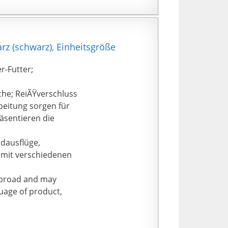
z (schwarz), Einheitsgröße
r-Futter;
he; ReiÃŸverschluss
beitung sorgen für
räsentieren die
ndausflüge,
n mit verschiedenen
 abroad and may
guage of product,