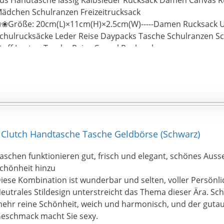
ädchen Schulranzen Freizeitrucksack
❀Größe: 20cm(L)×11cm(H)×2.5cm(W)-----Damen Rucksack
chulrucksäcke Leder Reise Daypacks Tasche Schulranzen S
toff Laptop Tasche Reise Casual Rucksack
❀Anlieferung: Wir versenden von China, es dauert ungefäh
nlieferung, bitte warten auf Ihr Einzelteil mit Geduld, jede m
it uns in Verbindung zu treten Danke.-----Thermal Tote Co
ittagessen-Behälter Lunchtasche Mittagessen Tasche Isoli
icknicktasche für Lebensmitteltransport Leichte Kühltasch
soliertasche zur Arbeit und Schule
Clutch Handtasche Tasche Geldbörse (Schwarz)
aschen funktionieren gut, frisch und elegant, schönes Auss
chönheit hinzu
iese Kombination ist wunderbar und selten, voller Persönl
eutrales Stildesign unterstreicht das Thema dieser Ära. Sch
ehr reine Schönheit, weich und harmonisch, und der gut
eschmack macht Sie sexy.