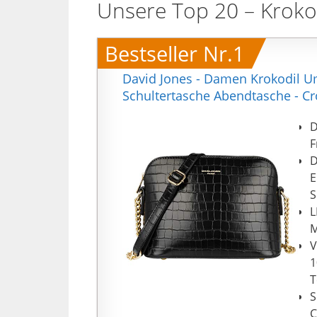
Unsere Top 20 – Kroko
Bestseller Nr.1
David Jones - Damen Krokodil U
Schultertasche Abendtasche - Cr
D
F
D
E
S
L
M
V
1
T
S
C