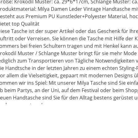
otwendigkeiten,willkommen bei der Suche nach "Piebo" oder
röße: Krokodil Muster: ca. 29*6*17cm, Schlange Muster: c
Piebo". All unser Produkt ist nicht nur mit guter Qualität, s
roduktmaterial: Milya Damen Leder Vintage Handtasche mi
euer. Unser Produkt ist es wert zu kaufen. Willkommen in 
esteht aus Premium PU Kunstleder+Polyester Material, hoc
m etwas zu kaufen, was Sie brauchen. Wir werden unser Be
ietet top Qualität
en besten Kundendienst und die Produktqualität zu geben.
iese Tasche ist der super Artikel oder das Geschenk für Ihren
uten Tag.
uftritt oder Verreisen. Sie können die Tasche mit Hilfe der
ommers bei freien Schultern tragen und mit Henkel kann a
rokodil Muster / Schlange Muster bringt für sie mehr Mode
ediglich zum Transportieren von Tägliche Notwendigkeiten 
ie Handtsche in der letzten Jahren zu einem echten Styling-
or allem die Vielseitigkeit, gepaart mit modernen Designs ü
ommen wir ins Spiel: Mit unserer Milya Tasche sind Sie einf
b beim Partys, an der Uni, auf dem Festival oder beim Shopp
euen Handtasche sind Sie für den Alltag bestens gerüstet u
och mega gut aus!