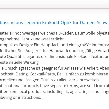
asche aus Leder in Krokodil-Optik für Damen, Schwar
aterial: hochwertiges weiches PU-Leder, Baumwoll-Polyeste
ngenehme Haptik und wasserdicht
ompaktes Design: Ein Hauptfach und eine groÃŸe Innentasc
odischer Stil: Ausgereiftes Handwerk und sorgfältige Verar
ute Qualität, elegante, dreidimensionale Krokodil-Textur, p
este visuelle Wirkung
ie Umschlagtasche ist geeignet für Anlässe wie Arbeit, Abe
ochzeit, Dating, Cocktail-Party, Ball; einfach zu kombiniere
ormellen und lässigen Outfits zu allen vier Jahreszeiten
nternational products have separate terms, are sold from
iffer from local products, including fit, age ratings, and lan
abeling or instructions.