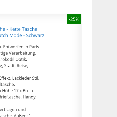
-25%
he - Kette Tasche
lutch Mode - Schwarz
 Entworfen in Paris
tige Verarbeitung.
okodil Optik.
, Stadt, Reise,
ekt. Lackleder Stil.
dtasche.
 Höhe 17 x Breite
Brieftasche, Handy,
tertragen und
tasche. Außen: 1