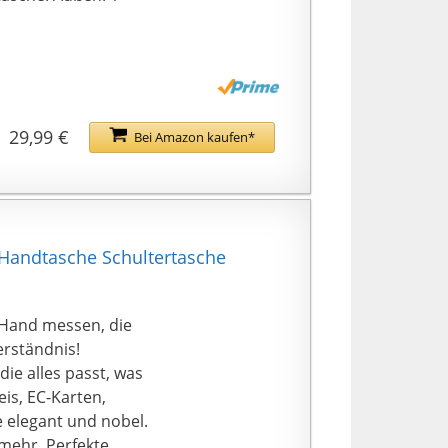
29,99 €
Bei Amazon kaufen*
Handtasche Schultertasche
 Hand messen, die
erständnis!
ie alles passt, was
is, EC-Karten,
e elegant und nobel.
 mehr. Perfekte