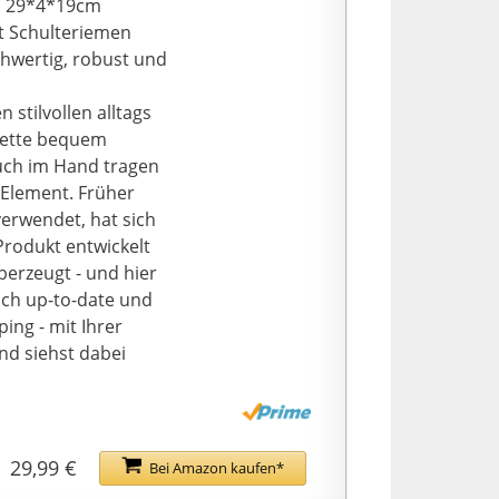
 klicken Sie auf
a. 29*4*19cm
ondern auch nicht
t Schulteriemen
unserem Geschäft,
hwertig, robust und
stes tun, um Ihnen
 Haben Sie einen
 stilvollen alltags
 Kette bequem
uch im Hand tragen
 Element. Früher
verwendet, hat sich
Produkt entwickelt
berzeugt - und hier
ach up-to-date und
ing - mit Ihrer
nd siehst dabei
29,99 €
Bei Amazon kaufen*