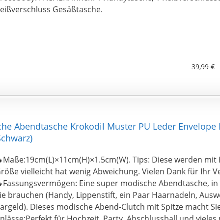
eißverschluss Gesäßtasche.
39,99 €
he Abendtasche Krokodil Muster PU Leder Envelope 
chwarz)
Maße:19cm(L)×11cm(H)×1.5cm(W). Tips: Diese werden mit
röße vielleicht hat wenig Abweichung. Vielen Dank für Ihr V
Fassungsvermögen: Eine super modische Abendtasche, in d
ie brauchen (Handy, Lippenstift, ein Paar Haarnadeln, Auswe
argeld). Dieses modische Abend-Clutch mit Spitze macht Si
nlässe:Perfekt für Hochzeit, Party, Abschlussball und vieles