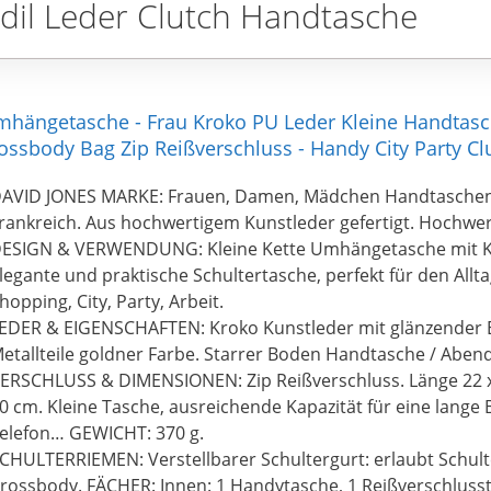
dil Leder Clutch Handtasche
mhängetasche - Frau Kroko PU Leder Kleine Handtasc
ossbody Bag Zip Reißverschluss - Handy City Party C
AVID JONES MARKE: Frauen, Damen, Mädchen Handtaschen.
rankreich. Aus hochwertigem Kunstleder gefertigt. Hochwer
ESIGN & VERWENDUNG: Kleine Kette Umhängetasche mit Kr
legante und praktische Schultertasche, perfekt für den Alltag
hopping, City, Party, Arbeit.
EDER & EIGENSCHAFTEN: Kroko Kunstleder mit glänzender Eff
etallteile goldner Farbe. Starrer Boden Handtasche / Aben
ERSCHLUSS & DIMENSIONEN: Zip Reißverschluss. Länge 22 x
0 cm. Kleine Tasche, ausreichende Kapazität für eine lange 
elefon… GEWICHT: 370 g.
CHULTERRIEMEN: Verstellbarer Schultergurt: erlaubt Schul
rossbody. FÄCHER: Innen: 1 Handytasche, 1 Reißverschluss