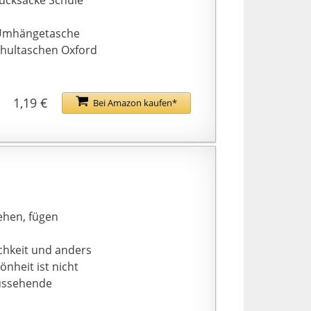
 Umhängetasche
chultaschen Oxford
r 2-3 Wochen für die
ögliche Frage, frei,
1,19 €
Bei Amazon kaufen*
oler Lunch Bag Pouch
ertasche
e Lunch Tasche
ehen, fügen
ichkeit und anders
önheit ist nicht
aussehende