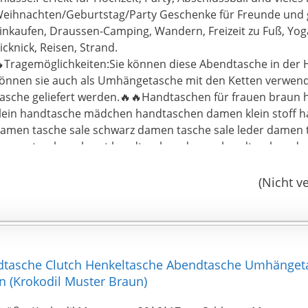
eihnachten/Geburtstag/Party Geschenke für Freunde und 
inkaufen, Draussen-Camping, Wandern, Freizeit zu Fuß, Yo
icknick, Reisen, Strand.
Tragemöglichkeiten:Sie können diese Abendtasche in der 
önnen sie auch als Umhängetasche mit den Ketten verwende
asche geliefert werden.🔥🔥Handtaschen für frauen brau
lein handtasche mädchen handtaschen damen klein stoff
amen tasche sale schwarz damen tasche sale leder damen 
amen tasche sale set handtaschen damen handtaschen da
andtaschen damen groß handtaschen damen leder handt
Damen fossil portemonnaie damen grau portemonnaie d
(Nicht v
ortemonnaie damen esprit portemonnaie frauen groß gro
rauen klein portemonnaie frauen leder portemonnaie frau
ortemonnaie frauen fossil portemonnaie frauen rosa port
sprit portemonnaie damen portemonnaie damen leder p
roß portemonnaie damen klein portemonnaie damen schw
dtasche Clutch Henkeltasche Abendtasche Umhänget
amen New Design handtaschen für frauen klein
n (Krokodil Muster Braun)
eschäft verkauft viele Arten gute Produkte: Modekleidung, g