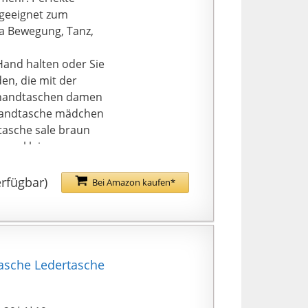
geeignet zum
ga Bewegung, Tanz,
Hand halten oder Sie
n, die mit der
n handtaschen damen
 handtasche mädchen
tasche sale braun
men klein
aschen
amen rosa
erfügbar)
Bei Amazon kaufen*
ß portemonnaie
en schwarz
emonnaie frauen
ortemonnaie damen
arz portemonnaie
asche Ledertasche
ute tägliche