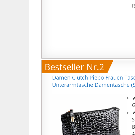
R
Bestseller Nr.2
Damen Clutch Piebo Frauen Tasc
Unterarmtasche Damentasche (S

G

S
B
A