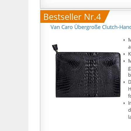
Bestseller Nr.4
Van Caro Übergroße Clutch-Handt
M
a
K
M
g
b
D
H
f
I
d
l