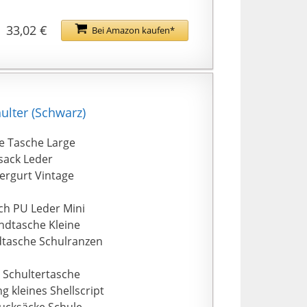
33,02 €
Bei Amazon kaufen*
lter (Schwarz)
e Tasche Large
ack Leder
ergurt Vintage
ch PU Leder Mini
ndtasche Kleine
tasche Schulranzen
 Schultertasche
kleines Shellscript
ucksäcke Schule