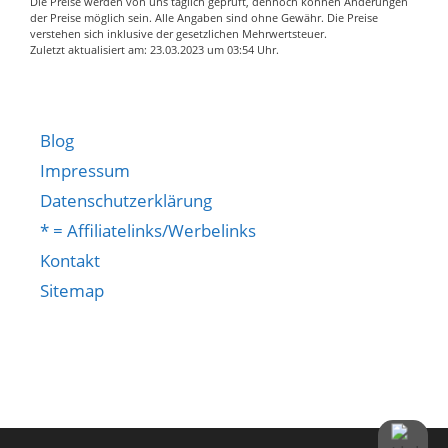
Die Preise werden von uns täglich geprüft, dennoch können Änderungen
Aus pflegeleichten
der Preise möglich sein. Alle Angaben sind ohne Gewähr. Die Preise
verstehen sich inklusive der gesetzlichen Mehrwertsteuer.
Polyesterfasern
Zuletzt aktualisiert am: 23.03.2023 um 03:54 Uhr.
Waschhinweis: Keine
chemische Reinigung
möglich , Trocknen im
Trockner nicht möglich
Blog
, Kein Bleichmittel
Impressum
erlaubt , nicht bügeln ,
Datenschutzerklärung
Pflegeleicht 30°C
* = Affiliatelinks/Werbelinks
Kontakt
Sitemap