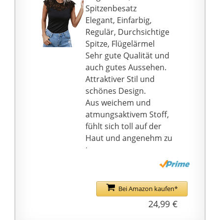
Spitzenbesatz
Elegant, Einfarbig,
Regulär, Durchsichtige
Spitze, Flügelärmel
Sehr gute Qualität und
auch gutes Aussehen.
Attraktiver Stil und
schönes Design.
Aus weichem und
atmungsaktivem Stoff,
fühlt sich toll auf der
Haut und angenehm zu
tragen.
Perfekt mit
leggings/Jeans/Rock/Sh
orts, Basic Shirt für das
Bei Amazon kaufen*
ganze Jahr. Perfekt für
24,99 €
heiße Sommertage