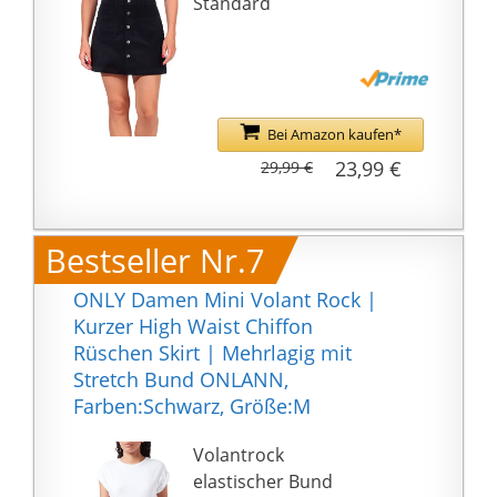
Standard
Karneval,
Themenpartys und
Halloween
Bitte überprüfen Sie die
Größentabelle vor dem
Bei Amazon kaufen*
Kauf deutlich.
23,99 €
29,99 €
Handwäsche
empfohlen
Bestseller Nr.7
ONLY Damen Mini Volant Rock |
Kurzer High Waist Chiffon
Rüschen Skirt | Mehrlagig mit
Stretch Bund ONLANN,
Farben:Schwarz, Größe:M
Volantrock
elastischer Bund