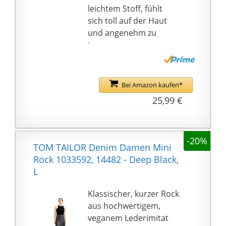
leichtem Stoff, fühlt
sich toll auf der Haut
und angenehm zu
tragen
Bitte überprüfen Sie die
Größe Details des
Produkts vor Ihrem
Bei Amazon kaufen*
Kaufen. Eine leichte (±
25,99 €
2cm) manuelle
Messabweichung für
die
-20%
Produktbeschreibung
TOM TAILOR Denim Damen Mini
ist unvermeidbar, bitte
Rock 1033592, 14482 - Deep Black,
verzeihen Sie uns.Wir
L
wünschen Ihnen einen
angenehmen Einkauf
Klassischer, kurzer Rock
aus hochwertigem,
veganem Lederimitat