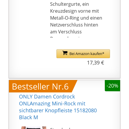
Schultergurte, ein
Kreuzdesign vorne mit
Metall-O-Ring und einen
Netzverschluss hinten
am Verschluss
Passend zu einem
figurbetonten Minirock
mit Netz und
Bei Amazon kaufen*
integrierten Slips,
17,39 €
verzierten D-Ring-
Gürteln in der Taille.
Hergestellt aus
Bestseller Nr.6
-20%
hochwertigem Stoff,
sehr weich und
ONLY Damen Cordrock
angenehm zu tragen
ONLAmazing Mini-Rock mit
Perfekt für Clubwear,
sichtbarer Knopfleiste 15182080
Rollenspiele,
Black M
ausgefallene Cosplay-
Partys, Anziehsachen,