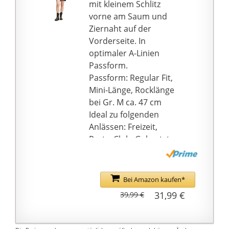
mit kleinem Schlitz
vorne am Saum und
Ziernaht auf der
Vorderseite. In
optimaler A-Linien
Passform.
Passform: Regular Fit,
Mini-Länge, Rocklänge
bei Gr. M ca. 47 cm
Ideal zu folgenden
Anlässen: Freizeit,
Party, Club, Geburtstag,
Konfirmation,
Kommunion, Hochzeit,
Taufe, Abschlussball,
Bei Amazon kaufen*
Business, Büro, Urlaub,
31,99 €
39,99 €
Strand, Wandern,
Weihnachten, Silvester,
Konzert