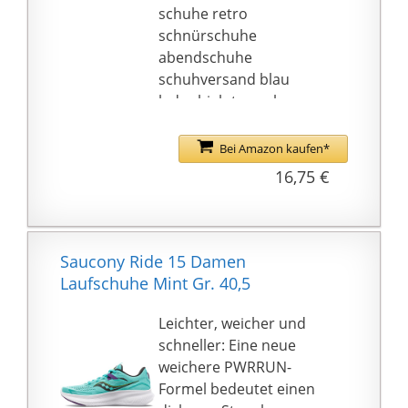
schuhe retro
schnürschuhe
abendschuhe
schuhversand blau
leder high top schwarze
grau coole blaue glitzer
sommer socken
Bei Amazon kaufen*
freizeitschuhe
16,75 €
sportschuhe art schuhe
lederschuhe herren
sneakers
sommerschuhe
Saucony Ride 15 Damen
halbschuhe
Laufschuhe Mint Gr. 40,5
sommerschuhe damen
sommerschuhe damen
Leichter, weicher und
mit absatz
schneller: Eine neue
sommerschuhe damen
weichere PWRRUN-
elegant sommerschuhe
Formel bedeutet einen
damen schwarz