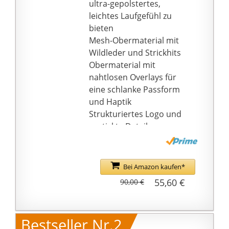
ultra-gepolstertes,
leichtes Laufgefühl zu
bieten
Mesh-Obermaterial mit
Wildleder und Strickhits
Obermaterial mit
nahtlosen Overlays für
eine schlanke Passform
und Haptik
Strukturiertes Logo und
gestickte Details
Strapazierfähige
Gummi-Außensohle
Bei Amazon kaufen*
55,60 €
90,00 €
Bestseller Nr.2