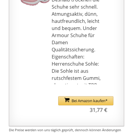
Medialer Pfosten hilft
Schuhe sehr schnell.
bei der Kontrolle der
Atmungsaktiv, dünn,
Pronation.
hautfreundlich, leicht
und bequem. Under
Armour Schuhe für
Damen
Qualitätssicherung.
Eigenschaften:
Herrenschuhe Sohle:
Die Sohle ist aus
rutschfestem Gummi,
abgestimmt mit TPR-
Sohle, rutschfest, leicht,
flexibel, rutschfest,
Bei Amazon kaufen*
verschleißfest, sehr
31,77 €
geeignet für Walking,
Fitness und andere
Sportarten
Die Preise werden von uns täglich geprüft, dennoch können Änderungen