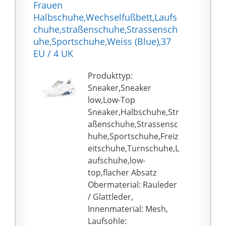
Frauen
gelsohle damen
Halbschuhe,Wechselfußbett,Laufs
turnschuhe weisse
chuhe,straßenschuhe,Strassensch
sohle damen
uhe,Sportschuhe,Weiss (Blue),37
turnschuhe weiss 2022
EU / 4 UK
damen turnschuhe
weiss pink sneaker
Produkttyp:
damen sneaker sneaker
Sneaker,Sneaker
socken damen sneaker
low,Low-Top
damen weiss weiße
Sneaker,Halbschuhe,Str
sneaker damen sneaker
aßenschuhe,Strassensc
huhe,Sportschuhe,Freiz
eitschuhe,Turnschuhe,L
aufschuhe,low-
top,flacher Absatz
Obermaterial: Rauleder
/ Glattleder,
Innenmaterial: Mesh,
Laufsohle: