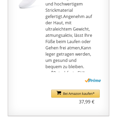
und hochwertigem
Strickmaterial
gefertigt.Angenehm auf
der Haut, mit
ultraleichtem Gewicht,
atmungsaktiv, lässt Ihre
Füße beim Laufen oder
Gehen frei atmen,Kann
leger getragen werden,
um gesund und
bequem zu bleiben.
♥ 【Rutschfeste EVA
Laufsohle】:
Verbessertes EVA-
Material und eine
Bei Amazon kaufen*
rutschfeste
37,99 €
Gummisohle, um das
Gewicht des Schuhs zu
reduzieren.Die