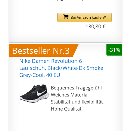
auf für ein geringes
Eigengewicht des asics
Laufschuhs
Bei Amazon kaufen*
für mehr Haltbarkeit
130,80 €
sorgt die AHARPLUS
Fersenaufsatz, die eine
bessere
Bestseller Nr.3
-31%
Abriebfestigkeit als
normale Außensohlen
Nike Damen Revolution 6
bietet
Laufschuh, Black/White-Dk Smoke
mit der Schnürung, den
Grey-Cool, 40 EU
reflektierenden Details
und der hohen
Bequemes Tragegefühl
Atmungsaktivität wird
Weiches Material
der Schuh perfekt
Stabilität und flexibilität
Hohe Qualität