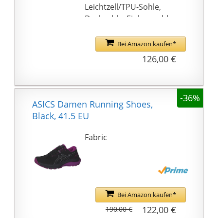
Leichtzell/TPU-Sohle,
Decksohle: Einlegesohle
Absatztyp: Flach,
Absatzhöhe: 4 cm
Bei Amazon kaufen*
Verschluss: Ohne
126,00 €
Verschluss
Halbschuhe,Straßensch
uhe,Strassenschuhe,Sp
-36%
ortschuhe,Freizeitschu
ASICS Damen Running Shoes,
he,Turnschuhe,Laufsch
Black, 41.5 EU
uhe,low-top
Fabric
Bei Amazon kaufen*
122,00 €
190,00 €