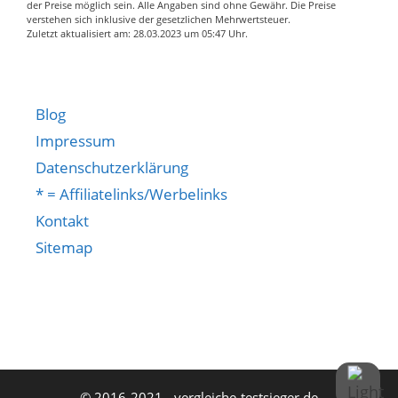
schuhe barfußschuhe
der Preise möglich sein. Alle Angaben sind ohne Gewähr. Die Preise
verstehen sich inklusive der gesetzlichen Mehrwertsteuer.
damen vielseitige und
Zuletzt aktualisiert am: 28.03.2023 um 05:47 Uhr.
bequeme sommer
herren outdoor schuhe
herren laufschuhe
herren damen
Blog
sportschuhe
Impressum
straßenlaufschuhe
Datenschutzerklärung
sportschuhe
* = Affiliatelinks/Werbelinks
joggingschuhe
sportschuhe
Kontakt
laufschuhe langlauf
Sitemap
fitness strandschuhe
surfschuhe golden day
angebot 2021
Sohle: Die Verwendung
von gutem
Gummimaterial als
Sohle reduziert das
© 2016-2021 - vergleiche-testsieger.de