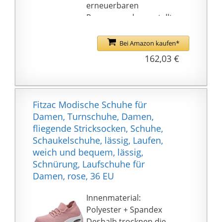
erneuerbaren
Ressourcen hergestellt,
um unseren CO2-
Fußabdruck zu
Bei Amazon kaufen*
reduzieren.
162,03 €
Obermaterial mit
nahtloser Konstruktion
für eine schlanke
Passform und Haptik.
Fitzac Modische Schuhe für
Strukturiertes und
Damen, Turnschuhe, Damen,
atmungsaktives Air-
fliegende Stricksocken, Schuhe,
Mesh-Obermaterial.
Schaukelschuhe, lässig, Laufen,
Dual-Density-
weich und bequem, lässig,
Zwischensohle
Schnürung, Laufschuhe für
verwendet zwei
Damen, rose, 36 EU
verschiedene
Schaumstoffe für die
Innenmaterial:
ideale Kombination aus
Polyester + Spandex
Komfort und Leistung.
Deshalb trocknen die