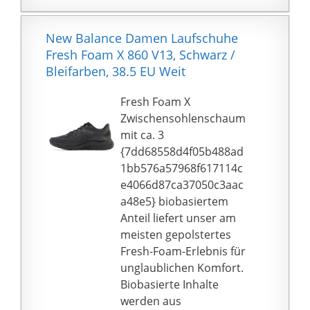
New Balance Damen Laufschuhe
Fresh Foam X 860 V13, Schwarz /
Bleifarben, 38.5 EU Weit
Fresh Foam X
Zwischensohlenschaum
mit ca. 3
{7dd68558d4f05b488ad
1bb576a57968f617114c
e4066d87ca37050c3aac
a48e5} biobasiertem
Anteil liefert unser am
meisten gepolstertes
Fresh-Foam-Erlebnis für
unglaublichen Komfort.
Biobasierte Inhalte
werden aus