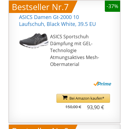
Bestseller Nr.7
-37%
hochwertige
Gummilaufsohle
ASICS Damen Gt-2000 10
übernimmt das
Laufschuh, Black White, 39.5 EU
Texturdesign konvexer
Zähne, um Damen
ASICS Sportschuh
Turnschuhe starken
Dämpfung mit GEL-
Halt zu bieten, die
Technologie
Reibungs- und
Atmungsaktives Mesh-
Verschleißfestigkeit von
Obermaterial
Laufschuhen zu
erhöhen . Auch in
komplexem Gelände
Der Grip macht jeden
Schritt stabil.
Bei Amazon kaufen*
♥ 【Upgrade-
93,90 €
150,00 €
Einlegesohle】: Die
hochelastische
Einlegesohle bietet