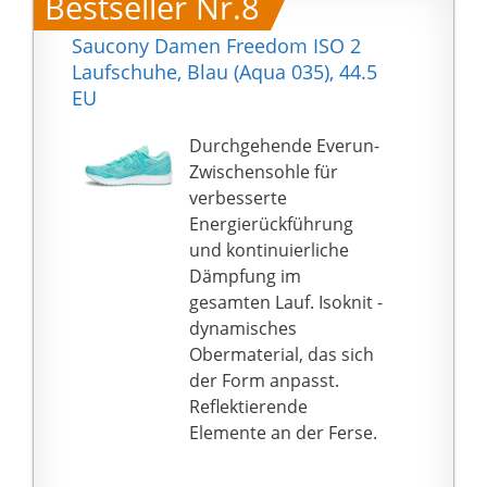
Bestseller Nr.8
Unterstützung für Ihren
Knöchel, und die
Saucony Damen Freedom ISO 2
Damen sportschuhe
Laufschuhe, Blau (Aqua 035), 44.5
passt sich perfekt dem
EU
Knöchel an, sodass
ganz bequem
Durchgehende Everun-
hineingeschlüpft
Zwischensohle für
werden kann, dämpft
verbesserte
und absorbiert Stöße
Energierückführung
besser und bietet eine
und kontinuierliche
gute Unterstützung
Dämpfung im
und Schutz für Ihre
gesamten Lauf. Isoknit -
Füße.
dynamisches
♥ 【Absatzform:
Obermaterial, das sich
Flach】： Die Sohle des
der Form anpasst.
Laufschuhs Damen hat
Reflektierende
eine weiche Textur und
Elemente an der Ferse.
kann frei gebogen
werden. Es ist auf