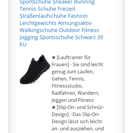
Sportschuhe Sneaker Running
41 turnschuhe damen
Tennis Schuhe Freizeit
weiss leder turnschuhe
Straßenlaufschuhe Fashion
damen weiss hoch
Leichtgewichts Atmungsaktiv
turnschuhe damen
Walkingschuhe Outdoor Fitness
weiss plateau
Jogging Sportsschuhe Schwarz 39
turnschuhe damen
EU
weiss glitzer
turnschuhe damen
❀ [Lauftrainer für
weiss turnschuhe
Frauen] - Sie sind leicht
damen 42 turnschuhe
genug zum Laufen,
damen 37 weiße
Gehen, Tennis,
turnschuhe damen
Fitnessstudio,
hoch
Radfahren, Wandern,
schue damen sneaker
Joggen und Fitness
grau schue damen
❀ [Slip-On- und Schnür-
sneaker rot damen
Design] - Das Slip-On-
sneaker damen sneaker
Design lässt sich leicht
damen sneaker weiß
an- und ausziehen, und
damen sneaker damen