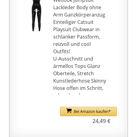
Wetlook Jumpsuit
Unterwäsche Online
Lackleder Body ohne
Kaufen Dessous
Arm Ganzkörperanzug
Korsett Dessous
Einteiliger Catsuit
Einteilig Sexy Babydoll
Playsuit Clubwear in
Lingerie Valentinstag
schlanker Passform,
Unterwäsche Party
reizvoll und cool
Body Damen Bodys
Outfits!
Spitze Passion Dessous
U-Ausschnitt und
Strumpfhalter
ärmellos Tops Glanz
Charm-Design:
Oberteile, Stretch
Ganzkörper-
Kunstlederhose Skinny
transparentes, Hohles
Hose offen im Schritt,
Und Ouvert-Design,
schmal und
Das Für Verschiedene
figurbetond
Körperformen Von
geschnitten, verdeckter
Bei Amazon kaufen*
Frauen Geeignet Ist.
Reißverschluss hinten,
24,49 €
Zunehmende
knöchellang.
Körperkurve, Besserer
Hoher Tragenkomfort:
Visueller Effekt. Kleider