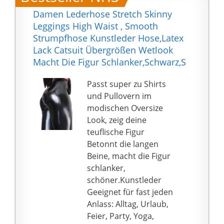
uns! Bei Fragen stehen
Mollige
Damen Lederhose Stretch Skinny
wir Ihnen gerne zur
Stoff Aus Spitze Und
Leggings High Waist , Smooth
Verfügung.
Mesh, Dehnbar Und
Strumpfhose Kunstleder Hose,Latex
Atmungsaktiv,
Lack Catsuit Übergrößen Wetlook
Einzigartige Stickereien,
Macht Die Figur Schlanker,Schwarz,S
Die Perfekt Verziert
Sind, Zeigen Ihre
Passt super zu Shirts
Körperlinie,
und Pullovern im
Schmeicheln Und
modischen Oversize
Ziehen Sicher Die
Look, zeig deine
Aufmerksamkeit Ihres
teuflische Figur
Strapsen Dessous Set
Betonnt die langen
Dessous Unten Offen
Beine, macht die Figur
Bandage Lingerie
schlanker,
Schwarzer Dessous
schöner.Kunstleder
Body Schwarze
Geeignet für fast jeden
Dessous Damen Sexy
Anlass: Alltag, Urlaub,
Latex Dessous Erotik
Feier, Party, Yoga,