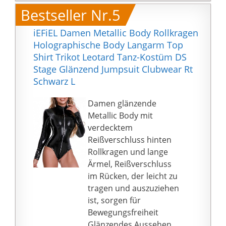
Leichtes und glattes
Set Damen Sexy
Bestseller Nr.5
Material, weich und
Morgenmantel Damen
angenehm zu tragen,
iEFiEL Damen Metallic Body Rollkragen
Dessous Damen Lack
schmiegt sich perfekt
Holographische Body Langarm Top
Und Leder
und schmeichelhaft an
Shirt Trikot Leotard Tanz-Kostüm DS
Damenunterwäsche
Ihre Kurven
Stage Glänzend Jumpsuit Clubwear Rt
Sexy Seiden Slip Rot
Perfekt für romantische
Schwarz L
Body 92 Sexy Leder
Nächte, Nachtclubs,
Outfit Damen Man
Bar, Bühnenauftritte,
Damen glänzende
Dessous Unterwäsche
Kostümpartys, Disco,
Metallic Body mit
Set Damen Sexy
Stripper Tanz, Rave usw
verdecktem
Schlafanzug Damen
Bitte überprüfen Sie die
Reißverschluss hinten
Rückenfreier Body Sexy
Größentabelle vor dem
Rollkragen und lange
Umstandsmode
Kauf deutlich.
Ärmel, Reißverschluss
Dessous Kleid Set
Handwäsche in kaltem
im Rücken, der leicht zu
Damen Dessous
Wasser, nicht bleichen,
tragen und auszuziehen
Vintage Babydoll Outfit
trocken hängen
ist, sorgen für
Anlass Nachtwäsche,
Bewegungsfreiheit
Flitterwochennacht,
Glänzendes Aussehen,