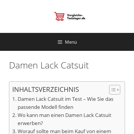
Zum
Inhalt
springen
Menü
Damen Lack Catsuit
INHALTSVERZEICHNIS
Damen Lack Catsuit im Test – Wie Sie das
passende Modell finden
Wo kann man einen Damen Lack Catsuit
erwerben?
Worauf sollte man beim Kauf von einem