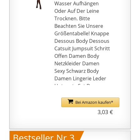
Urlaub oder andere
Wasser Aufhängen
Anlässe.
Oder Auf Der Leine
LIEFERUNG:
Trocknen. Bitte
KOSTENFREIER Versand
Beachten Sie Unsere
und Rücksendung!
Größentabelle! Knappe
Schnelle, zuverlässige
Dessous Body Dessous
und unkompliziert
Catsuit Jumpsuit Schritt
Lieferung durch
Offen Damen Body
Amazon!
Netzkleider Damen
ÜBER UNS: MISS NOIR
Sexy Schwarz Body
Fashion bietet Ihnen
Damen Lingerie Leder
immer Kleidung, welche
Hotpants Set Dessous
aus hochwertigen
Damen Sexy
Stoffen gefertigt wurde
Unterwäsche Sexy
Bei Amazon kaufen*
und legt dabei grössten
Overall Damen Dessous
3,03 €
Wert auf beste
Latex Dessous Damen
Verarbeitung. Ihre
Body Damen Spitze
Zufriedenheit ist uns
Sexy Unterwäsche
Bestseller Nr.3
immer sehr wichtig für
Damen Dessous