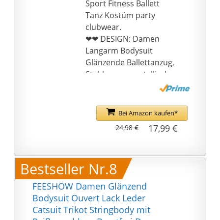
Sport Fitness Ballett
Tanz Kostüm party
clubwear.
❤❤ DESIGN: Damen
Langarm Bodysuit
Glänzende Ballettanzug,
Stehkragen, metallisch
glänzendes Aussehen,
klassisch geschnittene
Beinlinie und
Bei Amazon kaufen*
figurbetontes Design
17,99 €
24,98 €
mit rückseitigem
Reißverschluss, zeigt
Ihre Schönheitsform
Bestseller Nr.8
während der
Performance und
FEESHOW Damen Glänzend
eignet sich für alle
Bodysuit Ouvert Lack Leder
Arten von Tanz und
Catsuit Trikot Stringbody mit
anderen Sportarten.