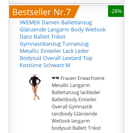
Spitze-Träger
Bestseller Nr.7
-28%
Hochzeit, Turnhalle,
Club, Party, Cosplay
IWEMEK Damen Ballettanzug
Kostüm, Halloween,
Glänzende Langarm Body Wetlook
Weihnachten, Festival,
Danz Ballett Trikot
Feiertag.
Gymnastikanzug Turnanzug
Metallic Einteiler Lack Leder
Bodysuit Overall Leotard Top
Kostüme Schwarz M
❤❤ Frauen Erwachsene
Metallic Langarm
Ballettanzug lackleder
Ballettbody Einteiler
Overall Gymnastik
tanzbody Glänzende
Wetlook langarm
bodysuit Ballett Trikot