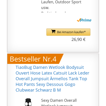
Braut Dessous Latex
Laufen, Outdoor Sport
Dessous Erotik Damen
usw.
Gummi Dessous
Praktisch und
Schwarze Dessous
Komfortable: Hauteng
Damen Body Dessous
und weich, keine
Weihnachten Damen
Sorgen für Qualität.
Bei Amazon kaufen*
Dessous Oberteil Sexy
Bitte überprüfen Sie vor
26,90 €
Kostüme Damen Leder
dem Kauf die CM-Daten
Dessous Dessous
in der Größentabelle,
Reizwäsche
um
Bestseller Nr.4
Material Nylon Und
Unannehmlichkeiten zu
Spandex Leder Sexy
vermeiden！
TiaoBug Damen Wetlook Bodysuit
Hotpants Damen
Ouvert Hose Latex Catsuit Lack Leder
Unterbrust Korsett
Overall Jumpsuit Ärmellos Tank Top
Damen Sexy Sexy
Hot Pants Sexy Dessous Gogo
Damenkleidung Sexy
Clubwear Schwarz B M
Nachthemd Damen
Spitze Dessous e
Sexy Damen Overall
Dessous Damen