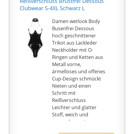
Reißverschluss Brustfrei Dessous
❤❤ ÜBERLEGENES
Clubwear S-4XL Schwarz L
MATERIAL: Elegant
Damen Body ballett
Damen wetlook Body
Tanz Trikots Anzug Top
Busenfrei Dessous
Overall dancewear
hoch geschnittener
Kostüm ist gut aus
Trikot aus Lackleder
Polyester + Elasthan,
Neckholder mit O-
elastischem und
Ringen und Ketten aus
weichem Gewebe,
Metall vorne,
atmungsaktiv und
ärmelloses und offenes
schnell trocknend,
Cup-Design schmückt
bequem und langlebig
Nieten und einen
zu tragen.
Schritt mit
❤❤ Anlässe: Damen
Reißverschluss
Wetlook Body ist
Leichter und glatter
perfekt für Balletttanz,
Stoff, weich und
Tanzunterricht,
angenehm zu tragen,
Gymnastik, Training,
macht Sie attraktiver
Bühnenauftritt, Yoga,