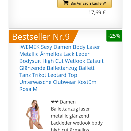
und charmanter
Bei Amazon kaufen*
Fitness, Sport, Disco,
Perfekt für romantische
17,69 €
Pole Dance, Nachtclub,
Nächte, Tanzen,
Clubwear, Cosplay
Bühnenauftritte,
Party, Strand,
Clubwear, Party,
Bestseller Nr.9
Schwimmen oder
-25%
Ausgehen usw
tägliche Kleidung.
Bitte beachten Sie die
IWEMEK Sexy Damen Body Laser
❤❤ GRÖSSE: Damen
unten stehende Größe
Metallic Ärmellos Lack Leder
Langarm Body Wetlook
sorgfältig, bevor Sie
Bodysuit High Cut Wetlook Catsuit
Ballett leotard top
bestellen. Handwäsche
Glänzende Ballettanzug Ballett
Turnanzug
kalt empfohlen
Tanz Trikot Leotard Top
Gymnastikanzug hat XS
Unterwäsche Clubwear Kostüm
/ S / L / XL / 2XL / 3XL
Rosa M
Größe. ASIATISCHE
GRÖSSE LÄUFT KLEINER
❤❤ Damen
ALS EUROPÄISCHE
Ballettanzug laser
GRÖSSE.
metallic glänzend
83{db54353e70be1f9d3
Lackleder wetlook body
d4c7c314c2cf205dd638
high cut ärmellos