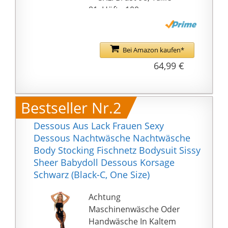
81, Hüfte 100.
Catwoman Vinyloverall
mit dreifachen
Reißverschlüssen vom
Bei Amazon kaufen*
Kragen bis zum unteren
64,99 €
Rücken. Sexy Damen
Overall im Wetlook aus
hochwertigem Material,
Bestseller Nr.2
der Stoff ist angenehm,
leicht waschbar und
Dessous Aus Lack Frauen Sexy
bietet eine eng
Dessous Nachtwäsche Nachtwäsche
anliegende Passform,
Body Stocking Fischnetz Bodysuit Sissy
die Vorzüge der Figur
Sheer Babydoll Dessous Korsage
betont und eine
Schwarz (Black-C, One Size)
feminine Silhouette
kreiert, dieses Overall
Achtung
ist der totale Hingucker
Maschinenwäsche Oder
für Partys, Clubwear,
Handwäsche In Kaltem