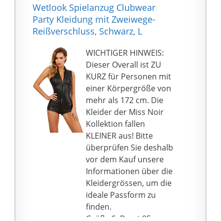
figurbetontes Design
Wetlook Spielanzug Clubwear
mit rückseitigem
Party Kleidung mit Zweiwege-
Reißverschluss, Zeigen
Reißverschluss, Schwarz, L
Sie Ihre Wildheit und
Schönheit perfekt
WICHTIGER HINWEIS:
während der
Dieser Overall ist ZU
Performance und
KURZ für Personen mit
eignet sich für alle
einer Körpergröße von
Arten von Tanz.
mehr als 172 cm. Die
❤❤ ÜBERLEGENES
Kleider der Miss Noir
MATERIAL: Sexy
Kollektion fallen
Erwachsene Damen
KLEINER aus! Bitte
Body Unterwäsche
überprüfen Sie deshalb
laser overall ärmellos
vor dem Kauf unsere
high cut Bodysuit top
Informationen über die
metallic jumpsuit Disko
Kleidergrössen, um die
tanz Party Kostüm
ideale Passform zu
clubwear ist gut aus
finden.
Polyester, elastischem
Größe S: Brust 85 cm,