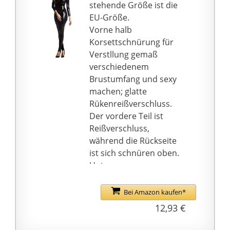
Wasser, nicht bleichen,
stehende Größe ist die
Dessous
trocken aufhängen
EU-Größe.
Vorne halb
Korsettschnürung für
Verstllung gemaß
verschiedenem
Brustumfang und sexy
machen; glatte
Rükenreißverschluss.
Der vordere Teil ist
Reißverschluss,
während die Rückseite
ist sich schnüren oben.
Hot sexy
kostüm:zweistöckige
Spitze(innen-die sehr
Bei Amazon kaufen*
dünne Gaze) mit dem
12,93 €
Bogen-Design auf der
Seite,leichte und dünne