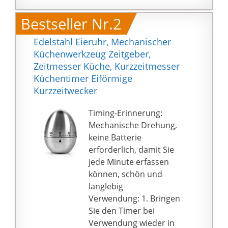
maximal 60 Minuten
Bestseller Nr.2
einstellbar, bitte erst
Einstellring einmal ganz
Edelstahl Eieruhr, Mechanischer
nach links drehen und
Küchenwerkzeug Zeitgeber,
dann die Zeit einstellen
Zeitmesser Küche, Kurzzeitmesser
Design: Der Timer hat
Küchentimer Eiförmige
ein modernes Design
Kurzzeitwecker
aus
gummibeschichteten
Timing-Erinnerung:
Kunststoff in Form von
Mechanische Drehung,
einer Eule
keine Batterie
erforderlich, damit Sie
jede Minute erfassen
können, schön und
langlebig
Verwendung: 1. Bringen
Sie den Timer bei
Verwendung wieder in