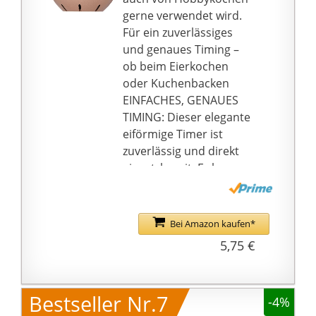
Fitnesstraining, Kochen
gerne verwendet wird.
(z. B. Eieruhr), Spiele
Für ein zuverlässiges
und Aktivitäten im
und genaues Timing –
Klassenzimmer (für
ob beim Eierkochen
Lehrer, Schüler, Kinder
oder Kuchenbacken
usw.)
EINFACHES, GENAUES
Tragbar und kompakt
TIMING: Dieser elegante
Leicht zu verstauen und
eiförmige Timer ist
zu tragen, einfach und
zuverlässig und direkt
leicht zum Kochen
einsatzbereit. Er kann
Hinweis: Batterie nicht
auf bis zu 60 Minuten
im Lieferumfang
eingestellt werden und
enthalten
gibt einen langen,
Bei Amazon kaufen*
lauten Klingelton von
5,75 €
sich, den Sie nicht
überhören können
TRADITIONELLER TIMER
Bestseller Nr.7
-4%
MIT MODERNEM