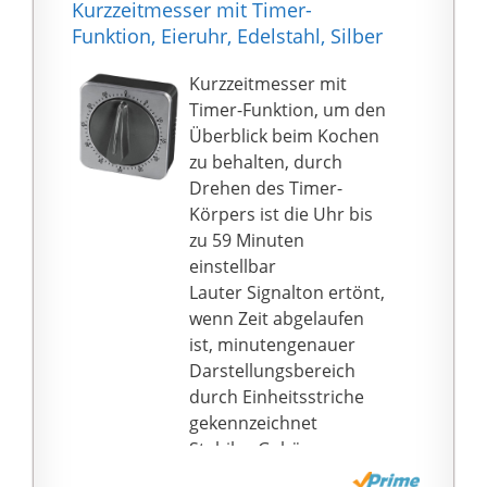
Kurzzeitmesser mit Timer-
Timer】Einige Rezepte
Piepen dauert 1 Minute.
Funktion, Eieruhr, Edelstahl, Silber
erfordern ein
Dadurch fällt es Ihnen
unglaublich genaues
schwer, die Zeit zu
Kurzzeitmesser mit
Timing, weshalb diese
verpassen.
Timer-Funktion, um den
Küchenuhr das ideale
[✅ Große, klare Ziffern]
Überblick beim Kochen
Küchenwerkzeug ist.
- Großes LCD-Display
zu behalten, durch
Die lauten und
macht die Ziffern
Drehen des Timer-
einstellbaren
deutlich. Leicht zu
Körpers ist die Uhr bis
akustischen
lesen. Die
zu 59 Minuten
Warnungen
Anzeigegenauigkeit ist
einstellbar
benachrichtigen Sie,
an zweiter Stelle. Als
Lauter Signalton ertönt,
wenn Ihre Zeit
küchenwecker oder
wenn Zeit abgelaufen
abgelaufen ist, sodass
Stoppuhr beträgt der
ist, minutengenauer
Sie Ihr Timing jedes Mal
Zählbereich 00:00 ~
Darstellungsbereich
genau bestimmen
99m: 55s. Nach 5
durch Einheitsstriche
können.
Sekunden Inaktivität
gekennzeichnet
【Mehrfache
wird der Bildschirm
Stabiles Gehäuse zum
Verwendung】
automatisch in den
Aufstellen direkt auf der
Unzählige