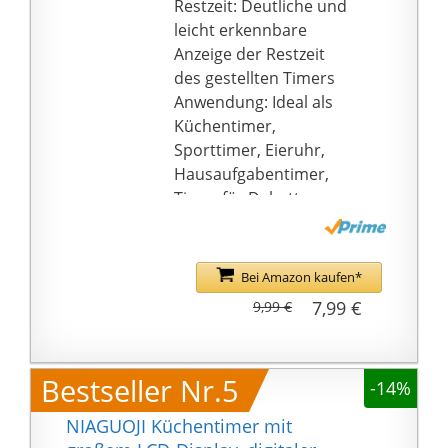
Restzeit: Deutliche und
leicht erkennbare
Anzeige der Restzeit
des gestellten Timers
Anwendung: Ideal als
Küchentimer,
Sporttimer, Eieruhr,
Hausaufgabentimer,
Timer für Debatten
oder auch als
Spieletimer
Befestigung:
Bei Amazon kaufen*
Befestigbar durch
7,99 €
9,99 €
Magnet auf der
Rückseite des Timer,
hält auf anderen Metall
Bestseller Nr.5
-14%
Oberflächen
Energieversorgung:
NIAGUOJI Küchentimer mit
Benötigt keine