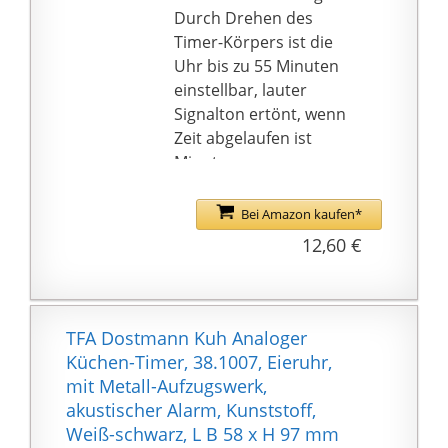
Edelstahl sieht in jeder
Durch Drehen des
Küche elegant aus
Timer-Körpers ist die
Präzision, auf die man
Uhr bis zu 55 Minuten
stolz sein kann: Es
einstellbar, lauter
werden keine Kabel
Signalton ertönt, wenn
oder Batterien benötigt
Zeit abgelaufen ist
– dieser herkömmliche
Minutengenaue
Mini-Küchentimer
Zeitmessung: Timer ist
funktioniert
bis zur 15. Minute mit
Bei Amazon kaufen*
vollkommen
Einheitsstrichen
12,60 €
selbstständig. Ein
gekennzeichnet für ein
wichtiges Instrument
genaues Einstellen der
für jeden Koch
Zeit
Hochwertiger
TFA Dostmann Kuh Analoger
Küchenwecker: Stabiles
Küchen-Timer, 38.1007, Eieruhr,
Gehäuse zum
mit Metall-Aufzugswerk,
Aufstellen direkt auf der
akustischer Alarm, Kunststoff,
Arbeitsplatte in der
Weiß-schwarz, L B 58 x H 97 mm