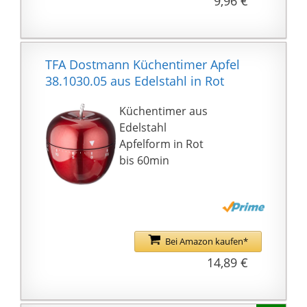
9,96 €
Alarm: Ein akustischer
Alarm ertönt nach
Ablauf der Zeit,
maximal 60 Minuten
TFA Dostmann Küchentimer Apfel
einstellbar
38.1030.05 aus Edelstahl in Rot
Design: Der Timer hat
ein Kuh Design mit gut
Küchentimer aus
ablesbaren Ziffern,
Edelstahl
passt in jede Küche
Apfelform in Rot
bis 60min
Bei Amazon kaufen*
14,89 €