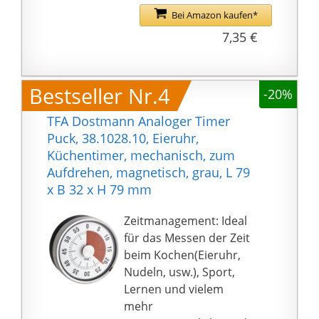
für köstlicheres Essen
Bei Amazon kaufen*
zu meistern.
7,35 €
Bestseller Nr.4
-20%
TFA Dostmann Analoger Timer
Puck, 38.1028.10, Eieruhr,
Küchentimer, mechanisch, zum
Aufdrehen, magnetisch, grau, L 79
x B 32 x H 79 mm
Zeitmanagement: Ideal
für das Messen der Zeit
beim Kochen(Eieruhr,
Nudeln, usw.), Sport,
Lernen und vielem
mehr