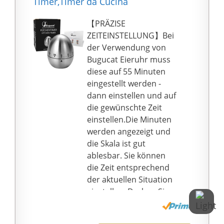
Timer,Timer da Cucina
Erinnerung, so dass Sie
den lauten Alarm nicht
【PRÄZISE
verpassen, auch wenn
ZEITEINSTELLUNG】Bei
Sie sich in einem
der Verwendung von
anderen Raum
Bugucat Eieruhr muss
befinden. Mittlere
diese auf 55 Minuten
Lautstärke (65–80 dB)
eingestellt werden -
kann zum Lesen
dann einstellen und auf
eingestellt werden,
die gewünschte Zeit
schützt Ihr Gehör ohne
einstellen.Die Minuten
Störungen auf Ihrem
werden angezeigt und
Geist. Stummschaltung
die Skala ist gut
(0 db) passt für
ablesbar. Sie können
Arbeitszimmer oder
die Zeit entsprechend
Bibliothek, der Timer
der aktuellen Situation
wird blinken, um Sie
einstellen. Drehen Sie
daran zu erinnern,
es nicht direkt gegen
wenn die Zeit ankommt
den Uhrzeigersinn, da