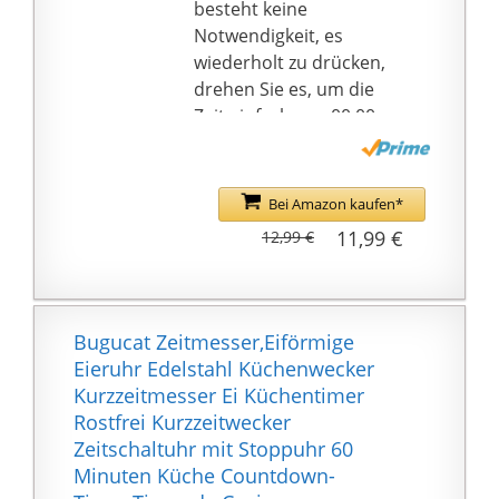
besteht keine
Notwendigkeit, es
wiederholt zu drücken,
drehen Sie es, um die
Zeit einfach von 00:00
bis 99:55 einzustellen.
Ein-Klick-Taste kann
Timing
Bei Amazon kaufen*
starten/stoppen.
11,99 €
12,99 €
【3 Lautstärkestufen-
Alarm】- Sie können
verschiedene
Lautstärkeerinnerunge
Bugucat Zeitmesser,Eiförmige
n wählen, um
Eieruhr Edelstahl Küchenwecker
verschiedene
Kurzzeitmesser Ei Küchentimer
Umgebungen
Rostfrei Kurzzeitwecker
anzupassen. Laute
Zeitschaltuhr mit Stoppuhr 60
Lautstärke (85–100 dB)
Minuten Küche Countdown-
ist geeignet als wichtige