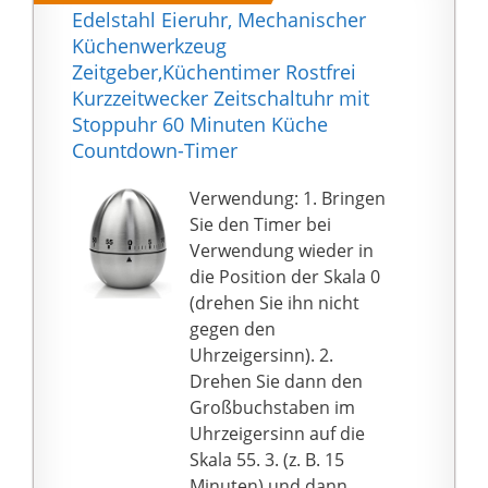
TOUCH: Diese Eieruhr
Edelstahl Eieruhr, Mechanischer
besteht aus
Küchenwerkzeug
strapazierfähigem
Zeitgeber,Küchentimer Rostfrei
Kunststoff und ist
Kurzzeitwecker Zeitschaltuhr mit
äußerst präzise. Dank
Stoppuhr 60 Minuten Küche
der eleganten
Countdown-Timer
roségoldfarbenen
Beschichtung ist sie
Verwendung: 1. Bringen
trendy und sieht in
Sie den Timer bei
jeder Küche edel aus
Verwendung wieder in
PRÄZISION, DIE STOLZ
die Position der Skala 0
MACHT: Es werden
(drehen Sie ihn nicht
keine Kabel oder
gegen den
Batterien benötigt –
Uhrzeigersinn). 2.
dieser herkömmliche
Drehen Sie dann den
Küchentimer
Großbuchstaben im
funktioniert
Uhrzeigersinn auf die
vollkommen
Skala 55. 3. (z. B. 15
eigenständig. Ein
Minuten) und dann