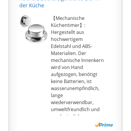
abgelaufen ist, klingelt
der Küche
es automatisch etwa 5
Sekunden lang und der
【Mechanische
Klingelton ist
Küchentimer】:
mindestens 7 Meter
Hergestellt aus
entfernt zu hören.
hochwertigem
Schönes Aussehen:
Edelstahl und ABS-
Niedliches Aussehen
Materialien. Der
Design, modischer Stil,
mechanische Innenkern
lebhaft und niedlich,
wird von Hand
verschönern schöne
aufgezogen, benötigt
Küche.
keine Batterien, ist
Hochwertige
wasserunempfindlich,
Verarbeitung:Küchenti
lange
mer besteht aus
wiederverwendbar,
rostfreiem Stahl, der
umweltfreundlich und
rostfrei, matt und leicht
erschwinglich.
zu reinigen ist. Bequem
【Magnetischer
zu greifen, fester
Kurzzeitwecker 】: Die