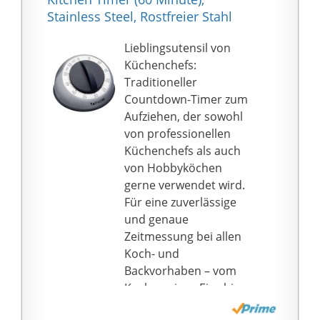
auf LCD-Display, klar
Stainless Steel, Rostfreier Stahl
und einfach zu lesen,
können Sie leicht sehen
Lieblingsutensil von
Sie aus der ganzen
Küchenchefs:
Zimmer
Traditioneller
★Lauter Alarm ----
Countdown-Timer zum
Alarm schlagen ist laut
Aufziehen, der sowohl
genug und hält 60
von professionellen
Sekunden, bevor Sie es
Küchenchefs als auch
schließen
von Hobbyköchen
★Magnetische
gerne verwendet wird.
Rückseite,
Für eine zuverlässige
einklappbarer Ständer
und genaue
und Aufhängen ---
Zeitmessung bei allen
Timer kann Stick auf
Koch- und
der Kühlschranktür
Backvorhaben – vom
oder andere Metall
Kochen eines Eies bis
Produkt mit seinen
zum Backen von
großen Magnet; oder