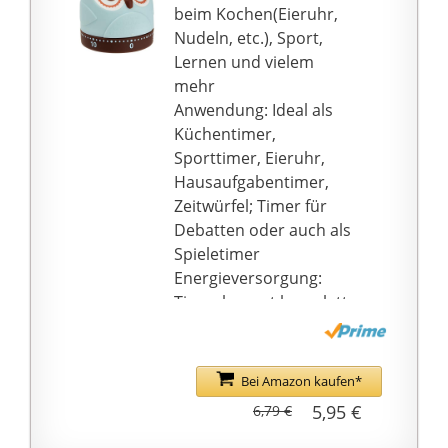
beim Kochen(Eieruhr,
Nudeln, etc.), Sport,
Lernen und vielem
mehr
Anwendung: Ideal als
Küchentimer,
Sporttimer, Eieruhr,
Hausaufgabentimer,
Zeitwürfel; Timer für
Debatten oder auch als
Spieletimer
Energieversorgung:
Timer kommt komplett
ohne Batterie aus, wird
mechanisch dank
Aufzugswerk betrieben
Bei Amazon kaufen*
Alarm: Ein akustischer
5,95 €
6,79 €
Alarm ertönt nach
Ablauf der Zeit,