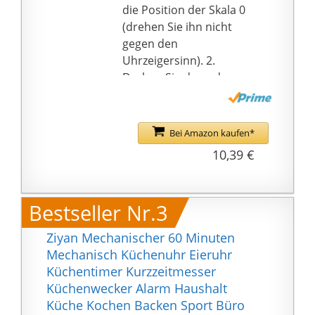
die Position der Skala 0
(drehen Sie ihn nicht
gegen den
Uhrzeigersinn). 2.
Drehen Sie dann den
Großbuchstaben im
Uhrzeigersinn auf die
Skala 55. 3. (z. B. 15
Bei Amazon kaufen*
Minuten) und dann
10,39 €
gegen den
Uhrzeigersinn bis zur
15-Markierung
Bestseller Nr.3
drehen,and then
automatically ring
Ziyan Mechanischer 60 Minuten
Schönes Aussehen:
Mechanisch Küchenuhr Eieruhr
Niedliches Aussehen
Küchentimer Kurzzeitmesser
Design, modischer Stil,
Küchenwecker Alarm Haushalt
lebhaft und niedlich,
Küche Kochen Backen Sport Büro
verschönern schöne