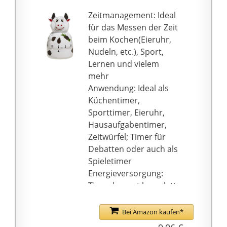
Küche, auch einsetzbar
in anderen Bereichen
Zeitmanagement: Ideal
Lieferumfang: 1x
für das Messen der Zeit
mechanische Eieruhr
beim Kochen(Eieruhr,
Nudeln, etc.), Sport,
Lernen und vielem
mehr
Anwendung: Ideal als
Küchentimer,
Sporttimer, Eieruhr,
Hausaufgabentimer,
Zeitwürfel; Timer für
Debatten oder auch als
Spieletimer
Energieversorgung:
Timer kommt komplett
ohne Batterie aus, wird
mechanisch dank
Bei Amazon kaufen*
Aufzugswerk betrieben