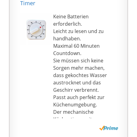
Timer
Küche
Edelstahlmaterial:
Keine Batterien
Edelstahlmaterial,
erforderlich.
Rostschutz, bequemer
Leicht zu lesen und zu
Griff, starke Basis, nicht
handhaben.
leicht abzurutschen
Maximal 60 Minuten
Genaue Skalierung:
Countdown.
Genaue Skalierung, mit
Sie müssen sich keine
der Sie die Zeit, den
Sorgen mehr machen,
Timing-Helfer und die
dass gekochtes Wasser
durchdachte Erstellung
austrocknet und das
genau steuern können
Geschirr verbrennt.
Passt auch perfekt zur
Küchenumgebung.
Der mechanische
Küchentimer mit
quadratischem Design
hilft Ihnen, die Kochzeit