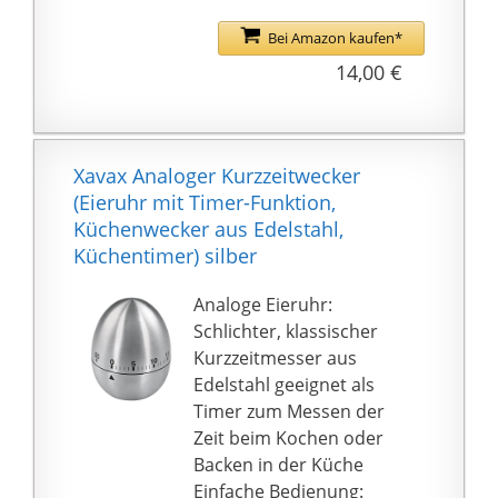
Cupcakes
Nutzung der Pull-Out
Einfache und genaue
Bei Amazon kaufen*
Ständer für den Tisch;
Zeitmessung: Dieser
14,00 €
auch gibt es ein Loch an
elegante Küchentimer
der Rückseite zum
aus Edelstahl ist
Aufhängen.
zuverlässig und stets
★Stromversorgung --- 1
einsatzbereit. Er zählt
Xavax Analoger Kurzzeitwecker
x AAA Batterie (nicht im
von bis zu 60 Minuten
(Eieruhr mit Timer-Funktion,
Lieferumfang
genau herunter und
Küchenwecker aus Edelstahl,
enthalten).
verfügt über einen
Küchentimer) silber
lauten Klingelton, um
Ihre Aufmerksamkeit zu
Analoge Eieruhr:
erregen
Schlichter, klassischer
Traditioneller Timer mit
Kurzzeitmesser aus
modernem Touch:
Edelstahl geeignet als
Langlebig und tragbar
Timer zum Messen der
mit außergewöhnlicher
Zeit beim Kochen oder
Genauigkeit. Seine
Backen in der Küche
stilvolle Oberfläche aus
Einfache Bedienung: