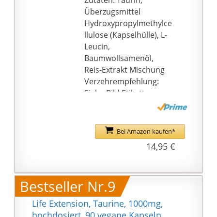
Zutaten: Taurin‚
Überzugsmittel
Hydroxypropylmethylce
llulose (Kapselhülle), L-
Leucin,
Baumwollsamenöl,
Reis-Extrakt Mischung
Verzehrempfehlung:
Siehe Bild Etikett
Qualität und
Verbraucherfreundlichk
eit: Unsere Produkte
Bei Amazon kaufen*
entsprechen den
14,95 €
HACCP
Qualitätsstandards.
Hergestellt in
Bestseller Nr.9
Deutschland. Rohstoffe
aus EU- und Nicht EU-
Life Extension, Taurine, 1000mg,
Ländern. Die optimierte
hochdosiert, 90 vegane Kapseln,