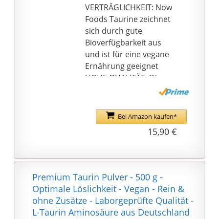
amerikanischen
VERTRÄGLICHKEIT: Now
Verzehrempfehlung ab.
Foods Taurine zeichnet
Bitte konsultieren Sie
sich durch gute
einen Arzt oder
Bioverfügbarkeit aus
Heilpraktiker für eine
und ist für eine vegane
individuelle
Ernährung geeignet
Einnahmeempfehlung
HOHE QUALITÄT: Die
Taurine Kapseln von
Now Foods werden in
unabhängigen Labors
Bei Amazon kaufen*
auf Qualität und
15,90 €
Reinheit getestet
OHNE UNERWÜNSCHTE
ZUSÄTZE: Taurine
Kapseln von Now Foods
Premium Taurin Pulver - 500 g -
sind glutenfrei, sojafrei
Optimale Löslichkeit - Vegan - Rein &
und ohne Gentechnik
ohne Zusätze - Laborgeprüfte Qualität -
hergestellt
L-Taurin Aminosäure aus Deutschland
WICHTIGE