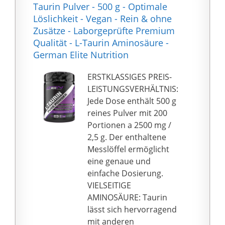
Taurin Pulver - 500 g - Optimale
trotz Allem einmal mit
Löslichkeit - Vegan - Rein & ohne
einem Produkt
Zusätze - Laborgeprüfte Premium
unzufrieden sein, oder
Qualität - L-Taurin Aminosäure -
Hilfe und Beratung
German Elite Nutrition
benötigen, melden Sie
sich gerne bei uns. Ihre
ERSTKLASSIGES PREIS-
Zufriedenheit liegt uns
LEISTUNGSVERHÄLTNIS:
besonders am Herzen.
Jede Dose enthält 500 g
reines Pulver mit 200
Portionen a 2500 mg /
2,5 g. Der enthaltene
Messlöffel ermöglicht
eine genaue und
einfache Dosierung.
VIELSEITIGE
AMINOSÄURE: Taurin
lässt sich hervorragend
mit anderen