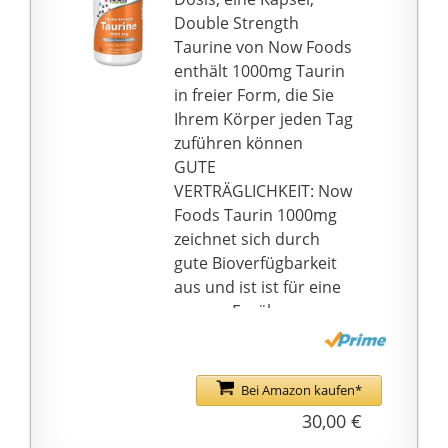
bekommst du
Double Strength
hochwertige Produkte
Taurine von Now Foods
aus aller Welt – auch
enthält 1000mg Taurin
aus kontrolliert
in freier Form, die Sie
biologischem Anbau.
Ihrem Körper jeden Tag
Und außerdem: Jedes
zuführen können
unserer Produkte gibt
GUTE
es in vielen
VERTRÄGLICHKEIT: Now
verschiedenen
Foods Taurin 1000mg
Verpackungsgrößen zu
zeichnet sich durch
kaufen – von der
gute Bioverfügbarkeit
kleinen Probierpackung
aus und ist ist für eine
von 100 g, über 1 kg
vegane Ernährung
und 5 kg bis zur Sack-
geeignet
Ware, wir haben für
HOHE QUALITÄT: Die
jeden die richtige
Taurin-Kapseln von
Bei Amazon kaufen*
Größe. Du hast Fragen
Now Foods werden in
30,00 €
zu unseren Produkten?
unabhängigen Labors