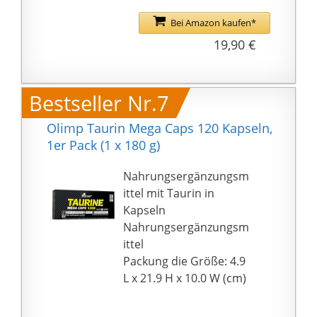
Now Foods werden in
Beratung benötigen,
unabhängigen Labors
Bei Amazon kaufen*
kontaktieren Sie uns
auf Qualität und
19,90 €
gerne.
Reinheit getestet
OHNE UNERWÜNSCHTE
ZUSÄTZE: Taurin
Bestseller Nr.7
Kapseln von Now Foods
sind glutenfrei und
Olimp Taurin Mega Caps 120 Kapseln,
ohne Gentechnik
1er Pack (1 x 180 g)
hergestellt
WICHTIGE
Nahrungsergänzungsm
NÄHRSTOFFE: Taurin
ittel mit Taurin in
von Now Foods enthält
Kapseln
1.000 mg Taurin, eine
Nahrungsergänzungsm
Aminosäure, die viele
ittel
verschiedene Prozesse
Packung die Größe: 4.9
im menschlichen
L x 21.9 H x 10.0 W (cm)
Organismus
unterstützen kann