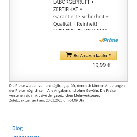
LABORGEPRÜFT +
ZERTIFIKAT =
Garantierte Sicherheit +
Qualität + Reinheit!
MIT MEGA TAURIN 3000
zum Ziel! EXTRA STARK
+ HOCHDOSIERT - hol
dir den TOSTORON
Bei Amazon kaufen*
HAMMER direkt nach
19,99 €
Hause!
Die Preise werden von uns täglich geprüft, dennoch können Änderungen
der Preise möglich sein. Alle Angaben sind ohne Gewähr. Die Preise
verstehen sich inklusive der gesetzlichen Mehrwertsteuer.
Zuletzt aktualisiert am: 23.03.2023 um 04:09 Uhr.
Blog