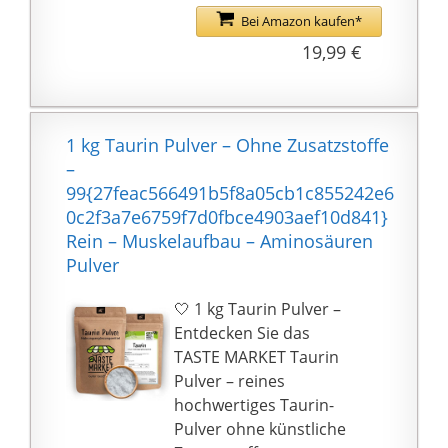
das Pulver auch in
Bei Amazon kaufen*
Säfte, Smoothies oder
19,99 €
Shakes mischen. An
trainingsfreien Tagen
kann das
Nahrungsergänzungsm
1 kg Taurin Pulver – Ohne Zusatzstoffe
ittel vor einer Mahlzeit
–
eingenommen werden.
99{27feac566491b5f8a05cb1c855242e6
Gut mit unserem
0c2f3a7e6759f7d0fbce4903aef10d841}
Kreatin Creapure
Rein – Muskelaufbau – Aminosäuren
kombinierbar. Sehr gut
Pulver
geeignet für
Kraftsportler
🤍 1 kg Taurin Pulver –
✅ VEGAN & OHNE
Entdecken Sie das
UNERWÜNSCHTE
TASTE MARKET Taurin
ZUSÄTZE: Unser L
Pulver – reines
Taurine ist
hochwertiges Taurin-
selbstverständlich
Pulver ohne künstliche
vegan & frei von