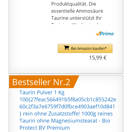
Produktqualität. Die
essentielle Aminosäure
Taurine unterstützt Ihr
Training, Workout oder
Fitness.
Nahrungsergänzung
Taurin - Die Taurin
Bei Amazon kaufen*
Kapseln sind für
15,99 €
Veganer und Vegetarier
geeignet. Taurin kann
Ihnen mehr Energie
Bestseller Nr.2
verleihen und sorgt für
einen aktiven Alltag. Mit
Taurin Pulver 1 Kg
180 Kapseln haben Sie
100{27feac566491b5f8a05cb1c855242e
einen Vorrat für 3
60c2f3a7e6759f7d0fbce4903aef10d841
Monate und besonders
} rein ohne Zusatzstoffe! 1000g reines
beim Sport oder
Taurin ohne Magnesiumstearat - Bio
Homeworkout sind
Protect BV Premium
diese Aminosäuren