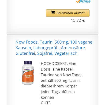
geeignet
HOHE QUALITÄT: Die
Taurin-Kapseln von Life
Bei Amazon kaufen*
Extension werden in
15,72 €
unabhängigen Labors
auf Qualität und
Reinheit getestet
OHNE UNERWÜNSCHTE
Now Foods, Taurin, 500mg, 100 vegane
ZUSÄTZE: Taurin-
Kapseln, Laborgeprüft, Aminosäure,
Kapseln von Life
Glutenfrei, Sojafrei, Vegetarisch
Extension sind
glutenfrei und ohne
HOCHDOSIERT: Eine
Gentechnik hergestellt
Dosis, eine Kapsel,
ORIGINALPRODUKT: Die
Taurine von Now Foods
Verzehrempfehlung
enthält 500 mg Taurin,
weicht aufgrund der
die Sie Ihrem Körper
deutschen und
jeden Tag zuführen
europäischen
können
Richtlinien von der US-
GUTE