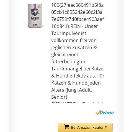
100{27feac566491b5f8a
05cb1c855242e60c2f3a
7e6759f7d0fbce4903aef
10d841} REIN - Unser
Taurinpulver ist
vollkommen frei von
jeglichen Zusätzen &
gleicht einen
futterbedingten
Taurinmangel bei Katze
& Hund effektiv aus. Für
Katzen & Hunde jeden
Alters (Jung, Adult,
Senior)
FÜR KATZEN - Taurin ist
für Katzen zur
Gesunderhaltung der
Netzhaut &
Bei Amazon kaufen*