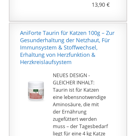
Organfunktion
13,90 €
essentiell, weshalb es
sich empfiehlt, dieses in
die tägliche Ernährung
einzubauen
AniForte Taurin für Katzen 100g – Zur
FÜR HUNDE - Die
Gesunderhaltung der Netzhaut, Für
Zugabe von Taurin ins
Immunsystem & Stoffwechsel,
Futter, kann sich
Erhaltung von Herzfunktion &
zusätzlich positiv auf
Herzkreislaufsystem
die normale
Herzfunktion auswirken
NEUES DESIGN -
& unterstützt somit das
GLEICHER INHALT:
Herz-Kreislauf-System
Taurin ist für Katzen
MANGELAUSGLEICH -
eine lebensnotwendige
Ein Mangel an Taurin
Aminosäure, die mit
kann zu
der Ernährung
Retinadegenerationen,
zugefüttert werden
Erblindung, Herz- &
muss – der Tagesbedarf
Fortpflanzungsproblem
liegt für eine 4 kg Katze