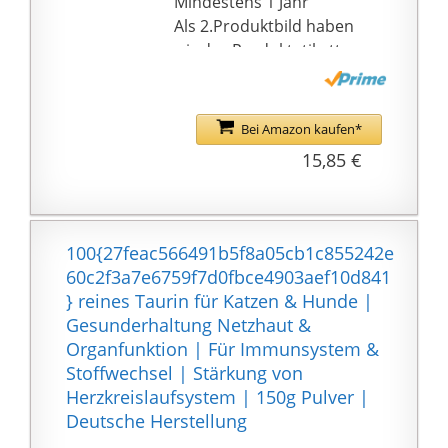
Mindestens 1 Jahr
Als 2.Produktbild haben
wir das Produktetikett
hinterlegt, darauf
finden Sie alle wichtigen
Informationen zum
Bei Amazon kaufen*
Produkt. Um das Bild
15,85 €
aufzurufen, nutzen Sie
bitte die 2 Schaltflächen
links oben, neben dem
Produktfoto.
100{27feac566491b5f8a05cb1c855242e
60c2f3a7e6759f7d0fbce4903aef10d841
} reines Taurin für Katzen & Hunde |
Gesunderhaltung Netzhaut &
Organfunktion | Für Immunsystem &
Stoffwechsel | Stärkung von
Herzkreislaufsystem | 150g Pulver |
Deutsche Herstellung