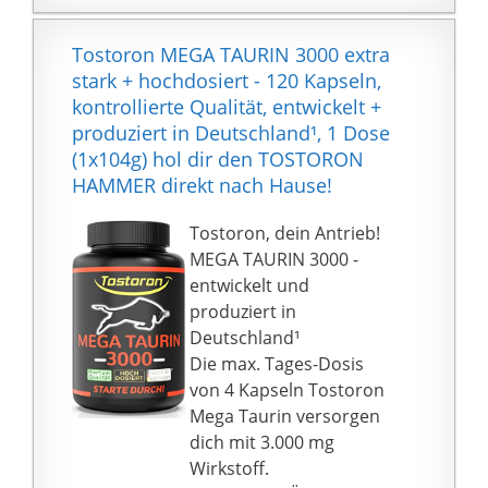
Farbstoffen
Verpackung mit einem
versiegelten
Tostoron MEGA TAURIN 3000 extra
Dosierdeckel sorgt für
stark + hochdosiert - 120 Kapseln,
die lange Haltbarkeit
kontrollierte Qualität, entwickelt +
Ihrer
produziert in Deutschland¹, 1 Dose
Nahrungsergänzungsm
(1x104g) hol dir den TOSTORON
ittel und für ihre
HAMMER direkt nach Hause!
einfache Dosierung
Geld-Zurück-Garantie:
Tostoron, dein Antrieb!
Wir wollen unsere
MEGA TAURIN 3000 -
Kunden
entwickelt und
zufriedenstellen! Auch
produziert in
24 Monate nach Ihrem
Deutschland¹
Kauf geben wir Ihnen
Die max. Tages-Dosis
unsere Garantie
von 4 Kapseln Tostoron
Mega Taurin versorgen
dich mit 3.000 mg
Wirkstoff.