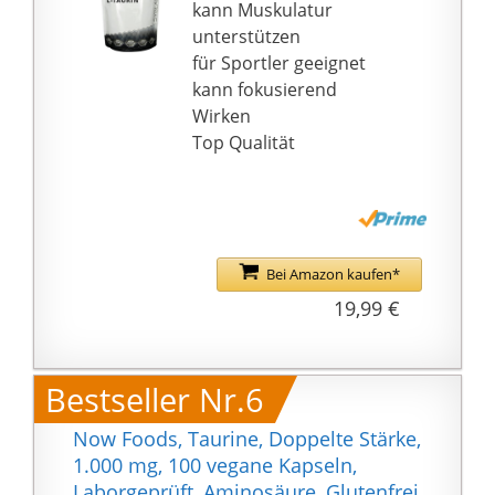
laborgeprüft auf
kann Muskulatur
Verunreinigungen oder
unterstützen
Belastungen wie z.B.
für Sportler geeignet
Schwermetalle,
kann fokusierend
Schimmelpilze, E. Coli,
Wirken
Salmonellen & weitere
Top Qualität
relevante Prüfkriterien.
Unser Taurin Pulver ist
frei von
Magnesiumstearat,
gelatinefrei, frei von
Bei Amazon kaufen*
Aromen, frei von
19,99 €
Farbstoffen, frei von
Stabilisatoren,
laktosefrei, glutenfrei,
Bestseller Nr.6
frei von
Konservierungsstoffen,
Now Foods, Taurine, Doppelte Stärke,
frei von
1.000 mg, 100 vegane Kapseln,
gentechnikveränderten
Laborgeprüft, Aminosäure, Glutenfrei,