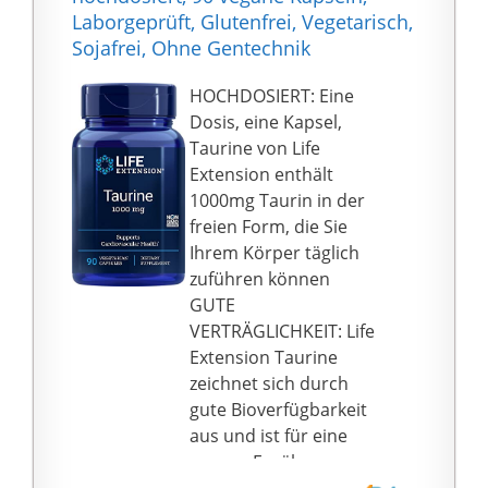
Verpackung mit einem
Laborgeprüft, Glutenfrei, Vegetarisch,
versiegelten
Sojafrei, Ohne Gentechnik
Dosierdeckel sorgt für
die lange Haltbarkeit
HOCHDOSIERT: Eine
Ihrer
Dosis, eine Kapsel,
Nahrungsergänzungsm
Taurine von Life
ittel und für ihre
Extension enthält
einfache Dosierung
1000mg Taurin in der
Geld-Zurück-Garantie:
freien Form, die Sie
Wir wollen unsere
Ihrem Körper täglich
Kunden
zuführen können
zufriedenstellen! Auch
GUTE
24 Monate nach Ihrem
VERTRÄGLICHKEIT: Life
Kauf geben wir Ihnen
Extension Taurine
unsere Garantie
zeichnet sich durch
gute Bioverfügbarkeit
aus und ist für eine
vegane Ernährung