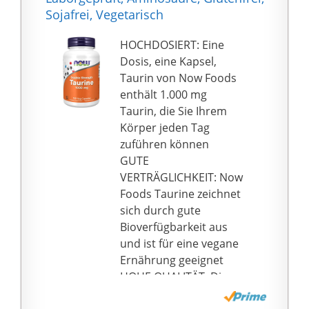
Zutaten (GMO frei).
Sojafrei, Vegetarisch
QUALITÄT & IHRE
ZUFRIEDENHEIT: Das
HOCHDOSIERT: Eine
GEN Sortiment umfasst
Dosis, eine Kapsel,
zahlreiche
Taurin von Now Foods
Nahrungsergänzungsm
enthält 1.000 mg
ittel zu einem fairen
Taurin, die Sie Ihrem
Preis-Leistungs-
Körper jeden Tag
Verhältnis. Alle
zuführen können
Produkte werden aus
GUTE
hochwertigen Premium
VERTRÄGLICHKEIT: Now
Rohstoffen und
Foods Taurine zeichnet
ausschließlich in
sich durch gute
zertifizierten Betrieben
Bioverfügbarkeit aus
innerhalb der EU
und ist für eine vegane
hergestellt. Sollten Sie
Ernährung geeignet
mit unserem Produkt
HOHE QUALITÄT: Die
nicht zufrieden sein,
Taurine Kapseln von
oder aber Hilfe und