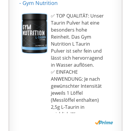
- Gym Nutrition
AMINOSÄURE: Taurine
von Now Foods enthält
✅ TOP QUALITÄT: Unser
500 mg Taurine, eine
Taurin Pulver hat eine
Aminosäure die an
besonders hohe
vielen wichtigen
Reinheit. Das Gym
Prozessen im Körper
Nutrition L Taurin
beteiligt ist
Pulver ist sehr fein und
lässt sich hervorragend
in Wasser auflösen.
✅ EINFACHE
ANWENDUNG: Je nach
gewünschter Intensität
jeweils 1 Löffel
(Messlöffel enthalten)
2,5g L-Taurin in
reichlich Wasser
aufgelöst trinken.
Alternativ kannst Du