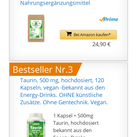
Nahrungsergänzungsmittel
Kapseln
empfehlenswert.
Produktqualität & Ohne
Zusatzstoffe - Für uns
Bei Amazon kaufen*
steht Qualität an erster
Stelle. Alle Zutaten
24,90 €
werden stets geprüft
und sind daher
unbedenklich in der
Bestseller Nr.3
Anwendung. Sie sind
Taurin, 500 mg, hochdosiert, 120
frei von Aromen,
Kapseln, vegan -bekannt aus den
Farbstoffen oder
Energy-Drinks. OHNE künstliche
Süßungsmitteln und
Zusätze. Ohne Gentechnik. Vegan.
werden nach hohen
Qualitätsstandards
1 Kapsel = 500mg
hergestellt.
Taurin, hochdosiert
WeightWorld - Seit über
bekannt aus den
14 Jahren sorgen wir