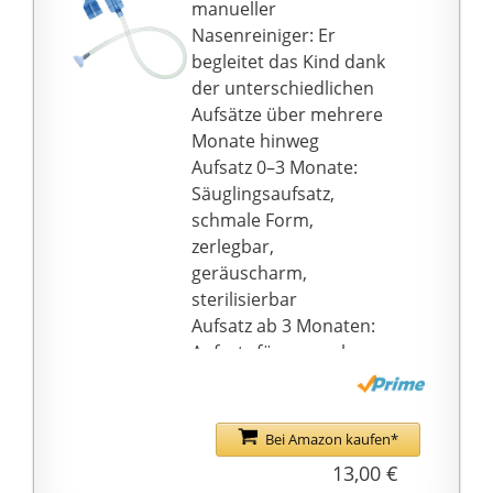
manueller
Nasenreiniger: Er
begleitet das Kind dank
der unterschiedlichen
Aufsätze über mehrere
Monate hinweg
Aufsatz 0–3 Monate:
Säuglingsaufsatz,
schmale Form,
zerlegbar,
geräuscharm,
sterilisierbar
Aufsatz ab 3 Monaten:
Aufsatz für normale
und dicke Sekretion
Wird mit dem Mund
betrieben: die
Bei Amazon kaufen*
Saugstärke ist an den
13,00 €
Verstopfungsgrad der