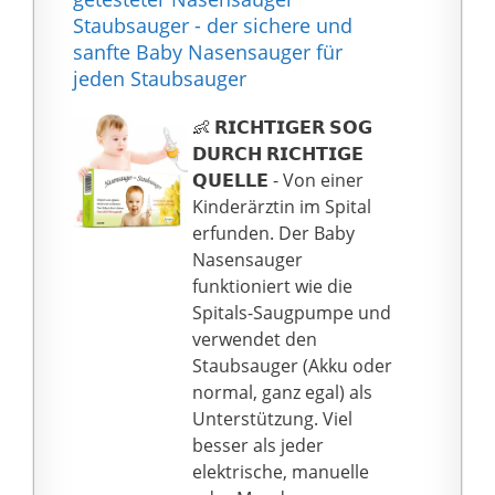
keine Sorge, dass
können die
Staubsauger - der sichere und
Schimmel und
entsprechende Stärke
sanfte Baby Nasensauger für
Bakterien im Inneren
entsprechend dem
jeden Staubsauger
wachsen werden.
Alter des Babys und der
Leiser Betrieb: Dieser
Weichheit der
👶 𝗥𝗜𝗖𝗛𝗧𝗜𝗚𝗘𝗥 𝗦𝗢𝗚
DynaBliss Nasensauger
Nasenhöhle
𝗗𝗨𝗥𝗖𝗛 𝗥𝗜𝗖𝗛𝗧𝗜𝗚𝗘
Baby Elektrisch ist mit
verwenden. Gleichzeitig
𝗤𝗨𝗘𝗟𝗟𝗘 - Von einer
einem hochwertigen
können
Kinderärztin im Spital
Motor ausgestattet, um
unterschiedliche
erfunden. Der Baby
einen geräuscharmen
Intensitäten
Nasensauger
Betrieb zu
entsprechend den
funktioniert wie die
gewährleisten, und es
Emotionen des Babys
Spitals-Saugpumpe und
gibt ein warmes LED-
eingestellt werden und
verwendet den
Licht, so dass Ihr Baby
schließlich den Hintern
Staubsauger (Akku oder
eine saubere Nase
in der Nase flexibel und
normal, ganz egal) als
Erfahrung in einer
zuverlässig reinigen.
Unterstützung. Viel
ruhigen Umgebung
★【Wiederaufladbar】:
besser als jeder
genießen kann. Helfen
Laden Sie einfach über
elektrische, manuelle
Sie Ihrem Baby, besser
USB, keine 2 AA-