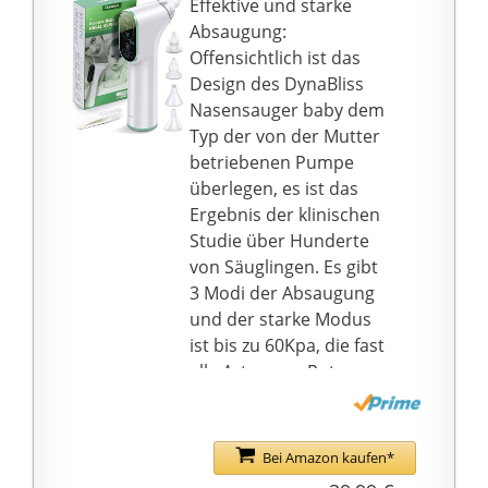
Effektive und starke
und 1 *
Absaugung:
Aufbewahrungsbox. Die
Offensichtlich ist das
beste Wahl sind
Design des DynaBliss
Babypartygeschenke.
Nasensauger baby dem
Typ der von der Mutter
betriebenen Pumpe
überlegen, es ist das
Ergebnis der klinischen
Studie über Hunderte
von Säuglingen. Es gibt
3 Modi der Absaugung
und der starke Modus
ist bis zu 60Kpa, die fast
alle Arten von Rotz
lösen kann, ist diese Art
und Weise nicht nur
sehr effektiv, sondern
Bei Amazon kaufen*
löst auch die Probleme