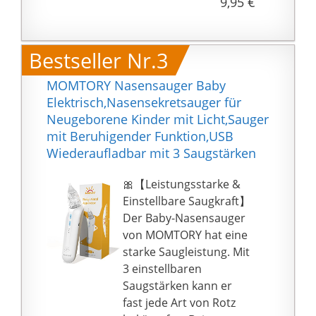
9,95 €
nicht das empfindliche
Naseninnere durch
sanftes Mundsaugen
Bestseller Nr.3
(kein elektrischer Motor
/ Staubsauger o.ä.) und
MOMTORY Nasensauger Baby
unseren extra weichen
Elektrisch,Nasensekretsauger für
Saugkopf. | Einfach
Neugeborene Kinder mit Licht,Sauger
auswaschbar -
mit Beruhigender Funktion,USB
Mehrfach verwendbar
Wiederaufladbar mit 3 Saugstärken
ohne teure
Wechselfilter ! – Weitere
🎀【Leistungsstarke &
Hinweise in der
Einstellbare Saugkraft】
detaillierten Anleitung.
Der Baby-Nasensauger
FREI VON
von MOMTORY hat eine
SCHADSTOFFEN –
starke Saugleistung. Mit
Selbstverständlich sind
3 einstellbaren
alle unsere FUCHSI
Saugstärken kann er
Nasensekretsauger
fast jede Art von Rotz
100{3ab8f1a230bdb5b0