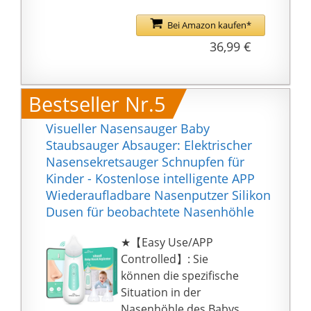
kontaktieren.
sich immer um das
Bei Amazon kaufen*
gesunde Wachstum
36,99 €
von Neugeborenen und
geht bei der Qualität
keine Kompromisse ein.
Bestseller Nr.5
🎀【Beruhigende Musik
& Leise Geräusche】
Visueller Nasensauger Baby
Dieser nasensauger
Staubsauger Absauger: Elektrischer
baby elektrisch mit licht
Nasensekretsauger Schnupfen für
hat eine Musikfunktion.
Kinder - Kostenlose intelligente APP
Die beruhigende und
Wiederaufladbare Nasenputzer Silikon
fröhliche Musik kann
Dusen für beobachtete Nasenhöhle
die Aufmerksamkeit des
Babys gewinnen und
★【Easy Use/APP
lässt es sich
Controlled】: Sie
entspannen und dann
können die spezifische
eine saubere Nase
Situation in der
genießen. Der
Nasenhöhle des Babys