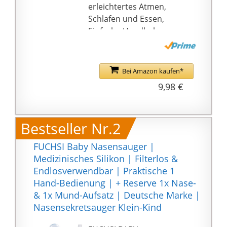
erleichtertes Atmen,
Schlafen und Essen,
Einfache Handhabung:
Abgerundete Spitze an
die Nase halten und
durch Saugen am roten
Bei Amazon kaufen*
Mundstück
9,98 €
Nasensekret lösen
Sanfte Befreiung der
Nase von zähem
Bestseller Nr.2
Schleim, Keine
Beschädigung oder
FUCHSI Baby Nasensauger |
Austrocknen der
Medizinisches Silikon | Filterlos &
Schleimhäute,
Endlosverwendbar | Praktische 1
Vorherige Anwendung
Hand-Bedienung | + Reserve 1x Nase-
von Kochsalzlösung für
& 1x Mund-Aufsatz | Deutsche Marke |
leichteres Absaugen
Nasensekretsauger Klein-Kind
Von Hals-Nasen-Ohren-
Ärzten und