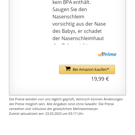
kein BPA enthält.
Saugen Sie den
Nasenschleim
vorsichtig aus der Nase
des Babys, er schadet
der Nasenschleimhaut
des Babys nicht.
👶【Geräuscharm und
Leiser Betrieb】Unser
Baby-Nasensauger
Bei Amazon kaufen*
verwendet hochwertige
19,99 €
Motoren, um einen
niedrigen
Geräuschpegel von <45
Die Preise werden von uns täglich geprüft, dennoch können Änderungen
Dezibel zu
der Preise möglich sein. Alle Angaben sind ohne Gewähr. Die Preise
verstehen sich inklusive der gesetzlichen Mehrwertsteuer.
gewährleisten, sodass
Zuletzt aktualisiert am: 23.03.2023 um 03:17 Uhr.
Ihr Baby in einer
ruhigen Umgebung ein
sauberes