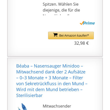
der Nasensauger unter
Aufbewahrungsbox und
Spitzen. Wählen Sie
fließendem Wasser
ausführlicher
diejenige, die für die
schnell und einfach zu
Hilfestellung zur
Nasenlöcher Ihres
reinigen. Der Saugkopf
Anwendung geliefert.
Kindes passt.
passt in jeden
Leise und komfortabel.
Sterilisator und ist
Zum stressfreien Lösen
Bei Amazon kaufen*
damit perfekt
von
hygienisch für jede
32,98 €
Nasenverstopfungen.
Anwendung zuhause.
Spülmaschinengeeignet
Ein zweiter Saugkopf
e Teile. Zum
des Baby Nasensaugers
einfacheren Reinigen
Béaba – Nasensauger Minidoo –
dient als Reserve
nach jedem Gebrauch.
Mitwachsend dank der 2 Aufsätze
– 0–3 Monate + 3 Monate – Filter
von Sekretrückfluss in den Mund –
Wird mit dem Mund betrieben –
Sterilisierbar
Mitwachsender