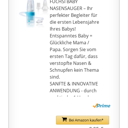
FUCHSI BABY
Kinderärzten an
NASENSAUGER – Ihr
Universitätsklinik in
perfekter Begleiter für
Schweden entwickelt,
die ersten Lebensjahre
Klinisch getestet,
Ihres Babys!
Leichte Reinigung mit
Entspanntes Baby =
warmem Seifenwasser
Glückliche Mama /
Lieferumfang: 1 x
Papa. Sorgen Sie vom
NoseFrida
ersten Tag dafür, dass
Nasensekretsauger mit
verstopfte Nasen &
4 Hygienefiltern und
Schnupfen kein Thema
Aufbewahrungsbox,
sind.
Material: Polypropylen,
SANFTE & INNOVATIVE
Maße: 50 x 2,3 x 2,3 cm,
ANWENDUNG - durch
Farbe: Blau/Weiß, Art.-
praktische 1 Hand-
Nr.: 200830012
Nutzung haben Sie eine
Hand frei, um den Kopf
ihres Babys zu stützen.
Bei Amazon kaufen*
| Auch verletzen Sie