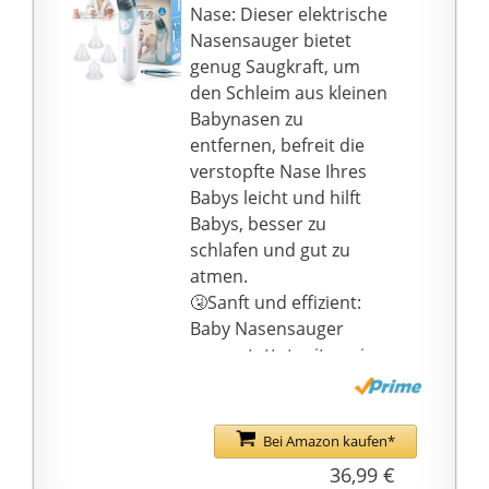
sich mit Hilfe der Bürste
Nase: Dieser elektrische
einen Videomodus.
unter fließendem
Nasensauger bietet
Darüber hinaus gibt es
Wasser reinigen. Der
genug Saugkraft, um
einen
weiche Saugkopf kann
den Schleim aus kleinen
Vergrößerungsmodus,
im Sterilisator sauber
Babynasen zu
um kleinen und
gemacht werden;
entfernen, befreit die
trockenen Schleim
verstopfte Nase Ihres
deutlich zu beobachten.
Babys leicht und hilft
Fotos und Videos
Babys, besser zu
werden in der
schlafen und gut zu
Kamerarolle
atmen.
gespeichert. Sie können
🤧Sanft und effizient:
jederzeit und überall
Baby Nasensauger
die spezifische Situation
ausgestattet mit zwei
der Nasenhöhle von
austauschbaren
Kindern beobachten,
weichen Silikon-
auf die Gesundheit der
Nasenspitzen und einer
Nasenhöhle von
Bei Amazon kaufen*
Ohrspitze, passt es
Kindern und die
36,99 €
immer bequem zu Nase