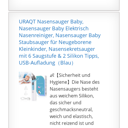
Nase des Kindes
anpassbar
Filter: kein
URAQT Nasensauger Baby,
Sekretrückfluss in den
Nasensauger Baby Elektrisch
Mund, keine
Nasenreiniger, Nasensauger Baby
Ansteckungsgefahr,
Staubsauger für Neugeborene
hygienisch
Kleinkinder, Nasensekretsauger
mit 6 Saugstufe & 2 Silikon Tipps,
USB-Aufladung（Blau）
👶【Sicherheit und
Hygiene】Die Nase des
Nasensaugers besteht
aus weichem Silikon,
das sicher und
geschmacksneutral,
weich und elastisch,
nicht reizend ist und