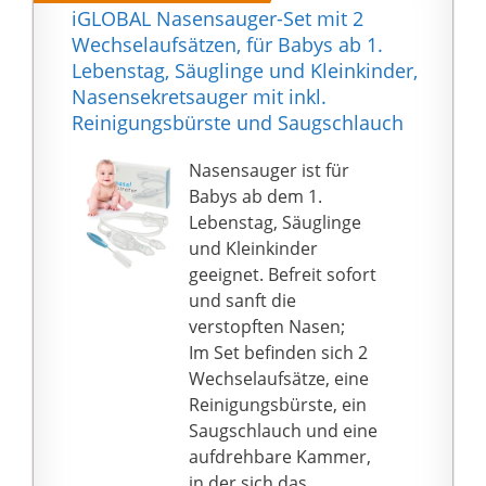
ist eine Möglichkeit, auf
iGLOBAL Nasensauger-Set mit 2
die Gesundheit der
Wechselaufsätzen, für Babys ab 1.
Nasenhöhle des Babys
Lebenstag, Säuglinge und Kleinkinder,
zu achten.
Nasensekretsauger mit inkl.
★【Drei Saugstärken】:
Reinigungsbürste und Saugschlauch
Es gibt drei
Saugstärken: schwach,
Nasensauger ist für
mittel und stark. Wir
Babys ab dem 1.
können die
Lebenstag, Säuglinge
entsprechende Stärke
und Kleinkinder
entsprechend dem
geeignet. Befreit sofort
Alter des Babys und der
und sanft die
Weichheit der
verstopften Nasen;
Nasenhöhle
Im Set befinden sich 2
verwenden. Gleichzeitig
Wechselaufsätze, eine
können
Reinigungsbürste, ein
unterschiedliche
Saugschlauch und eine
Intensitäten
aufdrehbare Kammer,
entsprechend den
in der sich das