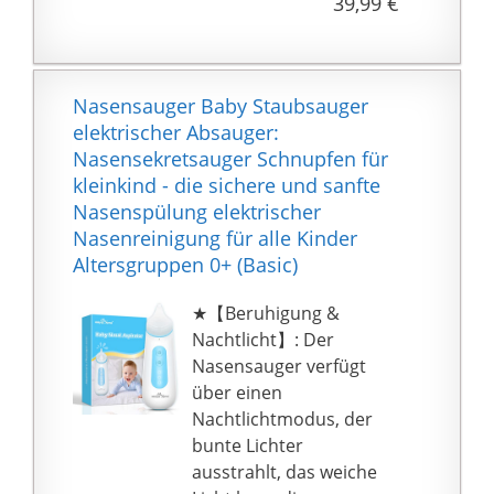
39,99 €
der Mütter.
Sicherheit und
Hygienisch: DynaBliss
Nasensauger Baby
Nasensauger Baby Staubsauger
Elektrisch entspricht
elektrischer Absauger:
medizinisch geprüften
Nasensekretsauger Schnupfen für
Sicherheitsstandards,
kleinkind - die sichere und sanfte
um Schäden an der
Nasenspülung elektrischer
empfindlichen
Nasenreinigung für alle Kinder
Nasenschleimhaut des
Altersgruppen 0+ (Basic)
Babys, Mundkontakt
und Kreuzinfektionen
★【Beruhigung &
zu vermeiden. Vier
Nachtlicht】: Der
unabhängige
Nasensauger verfügt
Silikonspitzen sorgen
über einen
nicht nur für eine
Nachtlichtmodus, der
absolute Reinigung,
bunte Lichter
sondern sind auch für
ausstrahlt, das weiche
eine Familie mit mehr