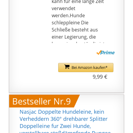
kann für eine lange Zeit
Hunden gleichzeitig zu
verwendet
laufen.
werden.Hunde
360° drehbare
schleppleine Die
Metallschnalle: Der
Schließe besteht aus
hundeleine drehbare
einer Legierung, die
Metallkarabiner kann
korrosionsbeständig ist
Verwicklungen
und nicht so leicht
verhindern. Wenn Ihre
verblasst.Hundeleine
beiden Hunde laufen
doppelt Leicht zu
Bei Amazon kaufen*
oder rennen, treten
reinigen, waschen und
9,99 €
häufig keine
trocknen und sofort
Verwicklungs- und
einsatzbereit.
Knotenprobleme auf.
🐶 Hohe Kontrolle: Das
Bestseller Nr.9
Geeignet für Hunde
doppelendige,
verschiedener Größen:
einziehbare Design der
Nasjac Doppelte Hundeleine, kein
Unsere Ein-zu-Zwei-
hundeleine
Verheddern 360° drehbarer Splitter
Hundeleine ist
reflektierend
Doppelleine fur Zwei Hunde,
rutschfest,
ermöglicht eine flexible