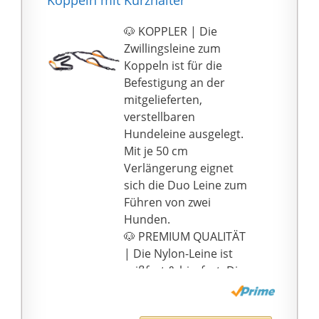
Koppeln mit Kurzhalter
geführt werden, im
Schritt, kann den Hund
🐶 KOPPLER | Die
um die Taille führen,
Zwillingsleine zum
trainieren
Koppeln ist für die
【Einstellbare
Befestigung an der
Leinenlängen】: Das
mitgelieferten,
Seil ist 3 m lang und
verstellbaren
kann auf 3
Hundeleine ausgelegt.
verschiedene
Mit je 50 cm
Positionen eingestellt
Verlängerung eignet
werden. Sie können sie
sich die Duo Leine zum
in verschiedenen
Führen von zwei
Leinenlängen (100 cm,
Hunden.
150 cm, 200 cm, 250
🐶 PREMIUM QUALITÄT
cm) oder in voller Länge
| Die Nylon-Leine ist
(300 cm) als Hundeleine
reißfest & bissfest. Die
zum Umhängen
robusten, extra leichten
verwenden – geeignet
360 Grad Karabiner
für mittelgroße und