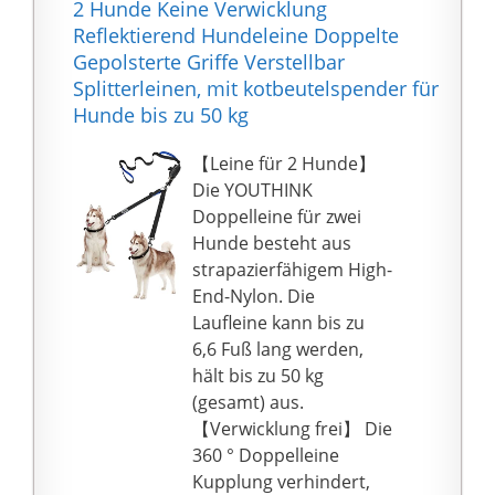
2 Hunde Keine Verwicklung
beiden Hunde laufen
Handschlaufen gut und
Reflektierend Hundeleine Doppelte
oder laufen, sind
angenehm an und
Gepolsterte Griffe Verstellbar
Verwicklungen und
ermöglichen ein
Splitterleinen, mit kotbeutelspender für
Knoten normalerweise
sicheres Kurzführen
Hunde bis zu 50 kg
kein Problem.
der Hunde.
【GEEIGNET FÜR
🐶 SCHONEND - Durch
【Leine für 2 Hunde】
HUNDE
die Abfederung werden
Die YOUTHINK
UNTERSCHIEDLICHER
Rücken & Wirbelsäule
Doppelleine für zwei
GRÖSSE】Die
von Dir und Deinem
Hunde besteht aus
Doppelleine für Hunde
Hund geschont. Bei
strapazierfähigem High-
ist mit reflektierenden
Nutzung eines
End-Nylon. Die
Nähten ausgestattet,
Halsbandes entlastet
Laufleine kann bis zu
perfekt für den Einsatz
eine elastische
6,6 Fuß lang werden,
in der Nacht. Unsere
Hundeleine ebenfalls
hält bis zu 50 kg
Ein- bis Zwei-
die Halswirbel Deiner
(gesamt) aus.
Hundeleine hat eine
Hunde.
【Verwicklung frei】 Die
hohe Zugfestigkeit,
🧡 FLOXIK GEFÜHL | Für
360 ° Doppelleine
perfekt für kleine,
uns steht im
Kupplung verhindert,
mittlere und große