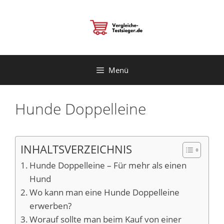
Zum
Inhalt
springen
Menü
Hunde Doppelleine
INHALTSVERZEICHNIS
Hunde Doppelleine – Für mehr als einen
Hund
Wo kann man eine Hunde Doppelleine
erwerben?
Worauf sollte man beim Kauf von einer