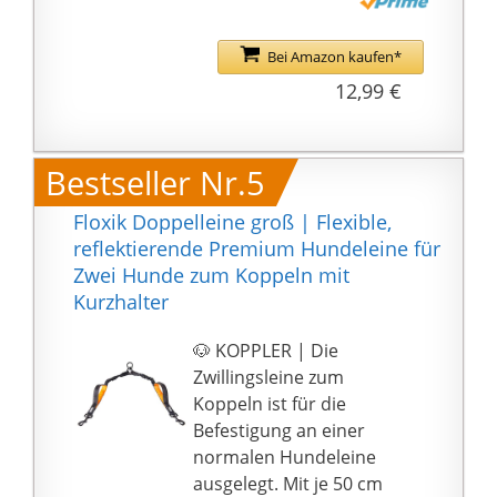
aus hochwertigem,
verschleißfestem
Bei Amazon kaufen*
Nylonmaterial, das
12,99 €
langlebig, rutschfest
und verschleißfest ist,
nicht leicht zu ziehen
Bestseller Nr.5
oder abzubeißen ist
und lange verwendet
Floxik Doppelleine groß | Flexible,
werden kann. Der
reflektierende Premium Hundeleine für
Verschluss besteht aus
Zwei Hunde zum Koppeln mit
hochfestem
Kurzhalter
Metallkarabiner, der
korrosionsbeständig ist
🐶 KOPPLER | Die
und nicht leicht zu
Zwillingsleine zum
verblassen ist.
Koppeln ist für die
【Einstellbare Länge】
Befestigung an einer
Die Hauptleinenlänge
normalen Hundeleine
der Hundeleine beträgt
ausgelegt. Mit je 50 cm