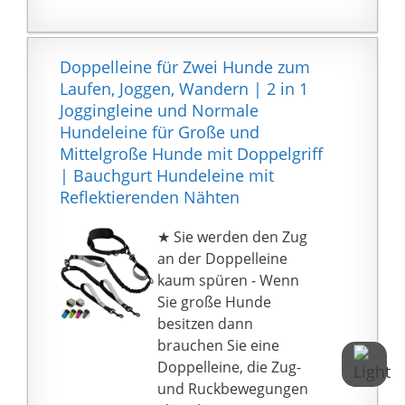
Hundeleine sorgt
dafür,dass die Leine
immer und überall
Doppelleine für Zwei Hunde zum
bremst und einrastet,
Laufen, Joggen, Wandern | 2 in 1
verriegeln Sie
Joggingleine und Normale
ihn,indem Sie ihn mit
Hundeleine für Große und
dem Daumen nach
Mittelgroße Hunde mit Doppelgriff
vorne drücken. Sie
| Bauchgurt Hundeleine mit
haben die freie
Reflektierenden Nähten
Hand,um Türen zu
öffnen, einen
★ Sie werden den Zug
Regenschirm zu halten
an der Doppelleine
oder Ihre Tasche zu
kaum spüren - Wenn
tragen.
Sie große Hunde
Diese Doppelte
besitzen dann
Einziehbare Hundeleine
brauchen Sie eine
ohne Kabelsalat damit
Doppelleine, die Zug-
können sie zwei Hunde
und Ruckbewegungen
gleichzeitig laufen auch