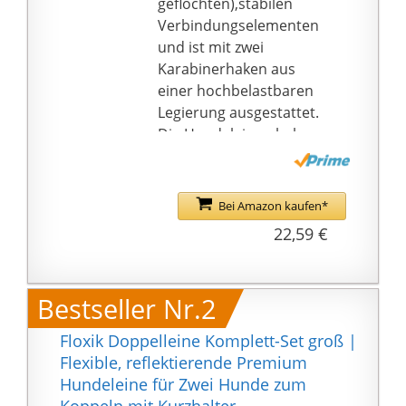
geflochten),stabilen
Verbindungselementen
und ist mit zwei
Karabinerhaken aus
einer hochbelastbaren
Legierung ausgestattet.
Die Hundeleinen haben
vielfältige Eigenschaften
(leicht, bissfest, stark,
stabil, reißfest, sicher).
Bei Amazon kaufen*
【Verstellbare
22,59 €
Doppelleine】: Unsere
3 Meter hunde leine hat
drei O-Ringe und zwei
Bestseller Nr.2
feste Karabiner
(Doppelkarabiner) - Sie
Floxik Doppelleine Komplett-Set groß |
können die Koppelleine
Flexible, reflektierende Premium
als Hundeleine für 2
Hundeleine für Zwei Hunde zum
Hunde, Kann alleine