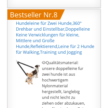
Kotbeutelspender】
aus hochwertigem,
Wird mit einem Beutel
verschleißfestem
Bestseller Nr.8
geliefert, kann 2 Rollen
Nylonmaterial und
Hundekotbeutel
hochfestem
Hundeleine für Zwei Hunde,360°
aufnehmen, damit Sie
Metallkarabiner, der
Drehbar und Einstellbar,Doppelleine
Haustierabfälle sofort
verhindern kann, dass
Keine Verwicklungen für kleine,
entfernen können; Es
Haustiere beißen und
Mittlere und Große
kann auch speichern
reißen, und ist für den
Hunde,Reflektierend,Leine für 2 Hunde
Hundesnacks,
Langzeitgebrauch
für Walking,Training und Jogging
Schlüssel, Karten usw.
geeignet.
2 Hunde und 1 Leine:
🐶Qualitätsmaterial:
Wenn Sie zwei Hunde
unsere doppelleine fur
haben, aber keine 2
zwei hunde ist aus
Seile nehmen möchten,
hochwertigem
kann Ihnen unsere 2-in-
Nylonmaterial
1-Hundeleine helfen,
hergestellt, langlebig
zwei Hunde an der
und nicht leicht zu
Leine zu führen. Es ist
ziehen oder abzukauen,
viel einfacher, mit zwei