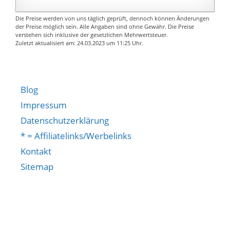
Bedienungsanleitung
Nautilus 3 Clearomizer:
das Angebot enthält
Tankvolumen: 4 ml,
Die Preise werden von uns täglich geprüft, dennoch können Änderungen
kein Nikotin!
Gewindetyp: 510,
der Preise möglich sein. Alle Angaben sind ohne Gewähr. Die Preise
verstehen sich inklusive der gesetzlichen Mehrwertsteuer.
subohm-fähig, Top
Zuletzt aktualisiert am: 24.03.2023 um 11:25 Uhr.
Filling, Airflow-Control
Vertrauen Sie dem
Original Aspire
Branding! Das Produkt
Blog
enthält kein Nikotin!
Impressum
Nur das Original der
Datenschutzerklärung
Marke Aspire hält was
* = Affiliatelinks/Werbelinks
es verspricht!
100{a878952592b2e5e8
Kontakt
4ff60783addab0ad3a4d
Sitemap
c08e6b46bfea49f4a6b7
e0a59004}tige
Zuverlässigkeit, Top-
Verarbeitung und beste
Qualität