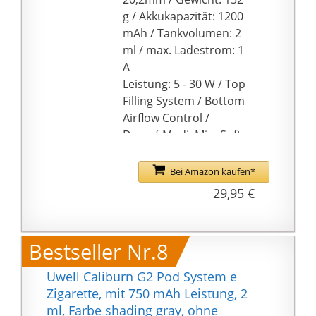
UN2 Meshed-H 0,9 Ohm
g / Akkukapazität: 1200
Pod, 1x
mAh / Tankvolumen: 2
Bedienungsanleitung
ml / max. Ladestrom: 1
A
Leistung: 5 - 30 W / Top
Filling System / Bottom
Airflow Control /
Dampf-Modi: Min, Soft,
Norm & Hard
Widerstandsbereich:
Bei Amazon kaufen*
0,5 - 3,0 Ohm / für
29,95 €
Mund-zu-Lunge-
Inhalation (MTL =
Backedampfen) &
Bestseller Nr.8
restriktive direkte
Lungeninhalation (DL)
Uwell Caliburn G2 Pod System e
Lieferumfang: 1 Nord
Zigarette, mit 750 mAh Leistung, 2
Mesh DL Coil 0,6 Ohm
ml, Farbe shading gray, ohne