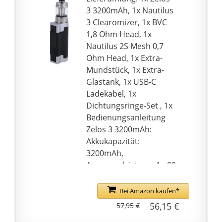
cm Durchmesser
3 3200mAh, 1x Nautilus
Verdampfer: 25-28 mm
3 Clearomizer, 1x BVC
Gewicht: 238 g (ohne
1,8 Ohm Head, 1x
Akkus)
Nautilus 2S Mesh 0,7
Lieferumfang Smok X-
Ohm Head, 1x Extra-
Priv Kit: 1 x Smok X-Priv
Mundstück, 1x Extra-
Mod Akkuträger 1 x
Glastank, 1x USB-C
Smok TFV12 Prince
Ladekabel, 1x
Tank Verdampfer 1 x
Dichtungsringe-Set , 1x
Smok V12 Prince-Q4
Bedienungsanleitung
Coil Verdampferkopf
Zelos 3 3200mAh:
0.4 Ohm (vorinstalliert)
Akkukapazität:
1 x Smok V12 Prince-
3200mAh,
T10 Coil
Ausgangsleistung: 1 - 80
Verdampferkopf 0.12
Watt, Ausgabemodi:
Ohm 1 x Ersatzteile 1 x
VW/ VV/ Bypass/ TC/
Bei Amazon kaufen*
USB Kabel 2 x
TCR/ CPS, OLED Display,
56,15 €
57,95 €
2500mAhAkku 1 x
Gewindetyp: 510er