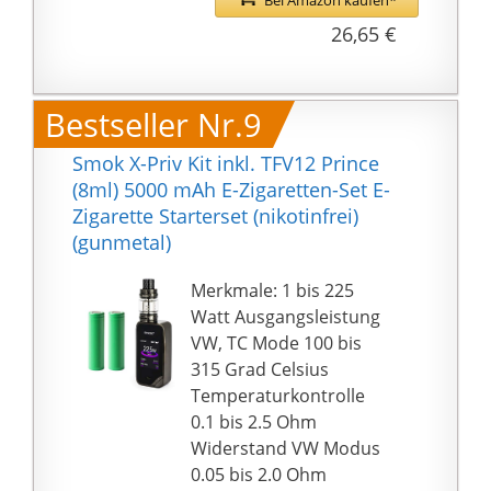
Bei Amazon kaufen*
W, LED-Anzeige,
26,65 €
Akkukapazität: 750
mAh, Ladespannung: 5
V, Max. Ladestrom: 2 A,
Bestseller Nr.9
Anschluss: USB-C,
Schutzfunktionen:
Smok X-Priv Kit inkl. TFV12 Prince
Kurzschlussschutz,
(8ml) 5000 mAh E-Zigaretten-Set E-
Niederspannungsschut
Zigarette Starterset (nikotinfrei)
z und
(gunmetal)
Zugdauerbegrenzung
Zugverhalten: MTL -
Merkmale: 1 bis 225
RDL, Liquidkapazität: 2
Watt Ausgangsleistung
ml,
VW, TC Mode 100 bis
Befüllmechanismus:Top
315 Grad Celsius
-Fill, Einstellbare
Temperaturkontrolle
Bottom-Airflow,
0.1 bis 2.5 Ohm
Material: Polyamid,
Widerstand VW Modus
Verdampferkopf FeCrAl
0.05 bis 2.0 Ohm