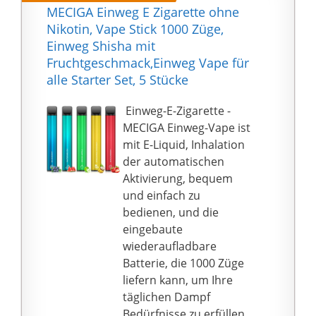
mit einer
und leckere
MECIGA Einweg E Zigarette ohne
Silikondichtung
Geschmack, der Ihre
Nikotin, Vape Stick 1000 Züge,
abgedichtetes
ideale Wahl für das
Einweg Shisha mit
Befüllloch befüllt. Die
tägliche Verdampfen
Fruchtgeschmack,Einweg Vape für
Pods werden dank 4
sein muss
alle Starter Set, 5 Stücke
starker Magnete fest im
【GESUNDE FORMEL】-
Gerät gehalten und
SKIRA Einweg E
️ Einweg-E-Zigarette -
müssen einfach nur
Zigarette wird aus
MECIGA Einweg-Vape ist
aufgesteckt oder
natürlichen Zutaten
mit E-Liquid, Inhalation
abgezogen werden.
hergestellt, ohne
der automatischen
Die geschmacksstarken
Nikotin, ohne Tabak,
Aktivierung, bequem
SPL-10 Mesh Coils sind
ohne Teer. Das
und einfach zu
dank Push&Pull System
Verhältnis von E-Liquid
bedienen, und die
einfach zu wechseln
beträgt 70 VG zu 30 PG,
eingebaute
und stehen mit
erzeugt viele
wiederaufladbare
Widerständen von 0,3
Dampfwolken und
Batterie, die 1000 Züge
Ohm (30 – 40 Watt), 0,4
reichhaltige Aromen
liefern kann, um Ihre
Ohm (25 – 35 Watt), 0,6
und bietet Ihnen das
täglichen Dampf
Ohm (18 – 25 Watt), 0,8
schönste
Bedürfnisse zu erfüllen