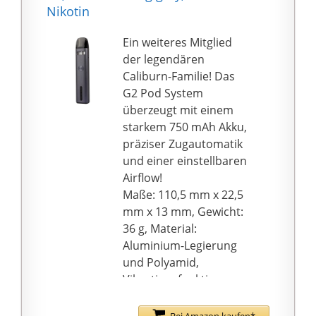
(vorinstalliert), 1 Nord
Nikotin
Mesh MTL Coil 0,8 Ohm,
1 Micro-USB-Kabel,
Ein weiteres Mitglied
Ersatzteile, Anleitung
der legendären
auf Deutsch, Englisch &
Caliburn-Familie! Das
Französisch
G2 Pod System
überzeugt mit einem
starkem 750 mAh Akku,
präziser Zugautomatik
und einer einstellbaren
Airflow!
Maße: 110,5 mm x 22,5
mm x 13 mm, Gewicht:
36 g, Material:
Aluminium-Legierung
und Polyamid,
Vibrationsfunktion,
Zugautomatik,
Maximale Leistung: 18