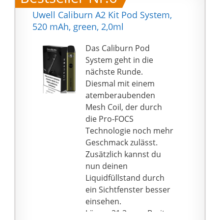
️ Rich Fruity Flavours -
das Ihre schlafenden
Uwell Caliburn A2 Kit Pod System,
Die Vape Stick
Geschmacksknospen
520 mAh, green, 2,0ml
Kombipackung mit fünf
weckt.
gemischten fruchtigen
【Stabile Leistung】Der
Das Caliburn Pod
Geschmacksrichtungen
Öltank der Vapes
System geht in die
: Pinke Zitrone,
besteht aus speziellem
nächste Runde.
Erdbeere Kiwi,
Ölspeichermaterial, das
Diesmal mit einem
Blutorange Guave, Mint
den Zerstäuber vom
atemberaubenden
Eis und Pfirsich-Soda,
Öltank isoliert und
Mesh Coil, der durch
mit reichhaltigen
mehrfach auslaufsicher
die Pro-FOCS
fruchtigen Noten, die
ist.
Technologie noch mehr
Ihren Gaumen
【Einfache Zutaten】
Geschmack zulässt.
verwöhnen werden
Diee Zigarette Ohne
Zusätzlich kannst du
️ Servicegarantie - wenn
Nikotin hat mehr als 40
nun deinen
unsere Einweg Shisha
Arten von giftigen und
Liquidfüllstand durch
hats irgendwelche
schädlichen
ein Sichtfenster besser
Probleme, wenden Sie
Substanzen entfernt,
einsehen.
sich einfach an uns und
und die E-Liquid-
Länge: 21,3 mm, Breite:
wir werden mit neuen