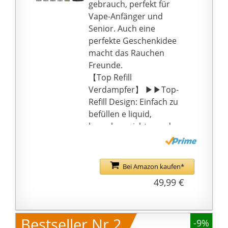
gebrauch, perfekt für
Vape-Anfänger und
Senior. Auch eine
perfekte Geschenkidee
macht das Rauchen
Freunde.
【Top Refill
Verdampfer】 ▶▶Top-
Refill Design: Einfach zu
befüllen e liquid,
brauchen nicht, um den
Zerstäuber aus der
Batterie zu nehmen.
▶▶Luftstrom Design:
Bei Amazon kaufen*
Mit dem griffigen
49,99 €
Einstellring kann nach
individuellem
Geschmack die Dampf /
Bestseller Nr.2
-9%
Luftmischung geregelt