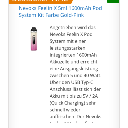
werden.
Nevoks Feelin X 5ml 1600mAh Pod
【75W 2600mAh
System Kit Farbe Gold-Pink
Akkuträger】
▶▶Einstellbare
Angetrieben wird das
Wattleistung: 10w-75w,
Nevoks Feelin X Pod
einfach mit den Tasten
System mit einer
" +" und "-" bestätigen,
leistungsstarken
um Ihren idealen
integrierten 1600mAh
Dampf zu finden.
Akkuzelle und erreicht
▶▶Hohe Kapazität:
eine Ausgangsleistung
2600mAh hohe
zwischen 5 und 40 Watt.
kapazität batterie,
Über den USB Typ-C
sicher und langlebig.
Anschluss lässt sich der
【E-Liquid ohne
Akku mit bis zu 5V / 2A
Nikotin】 Flasche aus
(Quick Charging) sehr
widerstandsfähigen
schnell wieder
Materialien in
auffrischen. Der Nevoks
Lebensmittelqualität.
Feelin X Mod verfügt