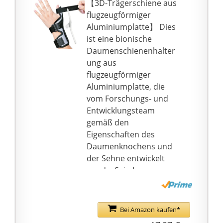
【3D-Trägerschiene aus
antimicrobielbeschicht
flugzeugförmiger
etem und latexfreiem
Aluminiumplatte】 Dies
Textilgewebe
ist eine bionische
Daumenschienenhalter
ung aus
flugzeugförmiger
Aluminiumplatte, die
vom Forschungs- und
Entwicklungsteam
gemäß den
Eigenschaften des
Daumenknochens und
der Sehne entwickelt
wurde. Sein Inneres
besteht aus leichtem,
hochfestem
Aluminiumlegierungsm
Bei Amazon kaufen*
aterial, und die