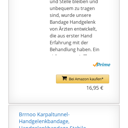
und Stelle bleiben und
und bietet gleichzeitig
unbequem zu tragen
einstellbaren Druck.Es
sind, wurde unsere
kann unter anderem
Bandage Handgelenk
bei
von Ärzten entwickelt,
Daumenbandzerrunge
die aus erster Hand
n,Weichteilverletzungen
Erfahrung mit der
des Daumens,
Behandlung haben. Ein
Sehnenentzündungen
sicheres, verstellbares
und Osteoarthritis
Gurtsystem und die
eingesetzt
Handgelenkschiene
werden.Besonders für
sorgten für eine
Bei Amazon kaufen*
diejenigen,die
superbequeme,
16,95 €
regelmäßig Sport
rutschfeste Bandage,
treiben und
die die Bewegung des
Spielekonsolen
Daumens stabilisiert
spielen,kann es
und einschränkt und
Brrnoo Karpaltunnel-
Schmerzen effektiv
gleichzeitig ausreichend
Handgelenkbandage,
lindern.
Halt bietet.