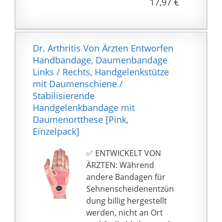
17,97 €
Oberfläche ist oxidiert,
was sehr langlebig ist.
Außerdem ist diese
Daumenschiene von
Dr. Arthritis Von Ärzten Entworfen
UK-IPO und EUIPO
Handbandage, Daumenbandage
patentiert, sie ist
Links / Rechts, Handgelenkstütze
vertrauenswürdig!
mit Daumenschiene /
【Effektive stabile
Stabilisierende
Unterstützung und
Handgelenkbandage mit
Linderung von
Daumenortthese [Pink,
Daumenschmerzen】
Einzelpack]
Diese Daumenschiene
unterstützt stabil die
✅ ENTWICKELT VON
Gelenke und Bänder
ÄRZTEN: Während
des
andere Bandagen für
Daumens,immobilisiert
Sehnenscheidenentzün
effektiv die Daumen-
dung billig hergestellt
und
werden, nicht an Ort
Handgelenksgelenke