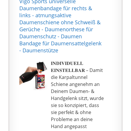
Vigo Sports universelle
bequemer.
den Daumen und das
Daumenbandage für rechts &
Bequem zu tragen:
Daumensattelgelenk in
links - atmungsaktive
Wenn Sie es mit
einer neutralen
Daumenschiene ohne Schweiß &
verschiedenen Arten
Position und
Gerüche - Daumenorthese für
von Daumenstützen
verhindern weitere
Daumenschutz - Daumen
verwenden, kann es die
Verletzungen.
Bandage für Daumensattelgelenk
direkte Reibung
✅ ATMUNGSAKTIV: Das
- Daumenstütze
reduzieren, so dass Sie
Material ist ganz weich
sich wohler fühlen.
und luftdurchlässig. Es
𝐈𝐍𝐃𝐈𝐕𝐈𝐃𝐔𝐄𝐋𝐋
Perfekt für den
hilft dabei,
𝐄𝐈𝐍𝐒𝐓𝐄𝐋𝐋𝐁𝐀𝐑 – Damit
täglichen Gebrauch, wie
überschüssige Wärme
die Karpaltunnel
z.B. Kochen,
und Feuchtigkeit
Schiene angenehm an
Handarbeit,
freizusetzen und hält
Deinem Daumen- &
Gartenarbeit,
Ihre Hand den ganzen
Handgelenk sitzt, wurde
Volleyball, Basketball,
Tag trocken und
sie so konzipiert, dass
Tennis, Golf,
angenehm kühl.
sie perfekt & ohne
Badminton, Fitness,
✅ LINKS ODER RECHTS:
Probleme an deine
Gewichtheben, Yoga,
Die Daumenschiene
Hand angepasst
und Aktivitäten im