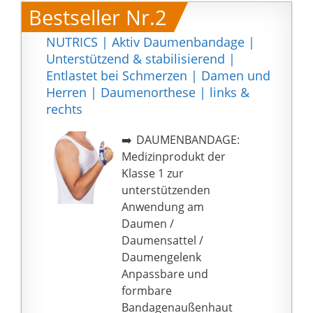
Schnalle ist die
Bestseller Nr.2
Daumenhalterung
vielseitig, nützlich und
NUTRICS | Aktiv Daumenbandage |
multifunktional. Sie
Unterstützend & stabilisierend |
erhalten eine indivi
Entlastet bei Schmerzen | Damen und
【Atmungsaktives
Herren | Daumenorthese | links &
Gewebe】 3D
rechts
patentiertes
atmungsaktives
➡️ DAUMENBANDAGE:
Gewebe,
Medizinprodukt der
hautfreundlich, weich,
Klasse 1 zur
bequem, leicht, ohne
unterstützenden
Schweiß und jede
Anwendung am
Einschränkung. Halten
Daumen /
Sie Ihren verletzten
Daumensattel /
Daumen trocken und
Daumengelenk
beschleunigen Sie die
Anpassbare und
Genesung.
formbare
【Einfach zu
Bandagenaußenhaut