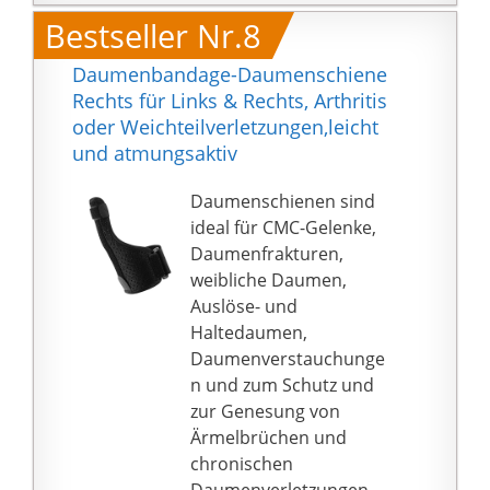
Wunden, Schwellungen
werden!
Bestseller Nr.8
zu lindern, die durch
【STABIL ABER
Arthritis, Bänderrisse,
FLEXIBEL】Die
Daumenbandage-Daumenschiene
verstauchte Hände,
Daumenstütze mit
Rechts für Links & Rechts, Arthritis
Sehnenentzündungen,
flexibler Schiene bietet
oder Weichteilverletzungen,leicht
Verletzungen durch
Schutz und bietet
und atmungsaktiv
wiederholte Belastung,
gleichzeitig volle
CMC,
Bewegungsfreiheit. Sie
Daumenschienen sind
Karpaltunnelsyndrom
können die meisten
ideal für CMC-Gelenke,
und mehr verursacht
täglichen Aktivitäten
Daumenfrakturen,
werden!
ausführen, wie Tippen,
weibliche Daumen,
【Einfach zu
Schreiben, Nähen,
Auslöse- und
bedienen】 Es ist
Gartenarbeit, Malen,
Haltedaumen,
universell und
Gemüse schneiden,
Daumenverstauchunge
einstellbar. Das
Laufen, Schlafen, usw.
n und zum Schutz und
ergonomische Design
Großartige Bandage für
zur Genesung von
ermöglicht ein
aktive Menschen, die
Ärmelbrüchen und
einfaches An- und
ihr Daumengelenk
chronischen
Ausziehen. Es passt
stützen müssen!