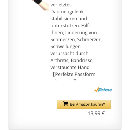
verletztes
Daumengelenk
stabilisieren und
unterstützen. Hilft
Ihnen, Linderung von
Schmerzen, Schmerzen,
Schwellungen
verursacht durch
Arthritis, Bandrisse,
verstauchte Hand
【Perfekte Passform
mit verstellbarem
Riemen】Zwei
verstellbare Träger für
individuelle
Bei Amazon kaufen*
Kompression.
13,99 €
Ausgestattet mit einer
festen und langlebigen