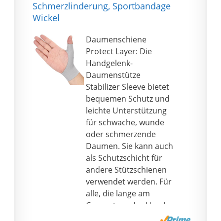
➡️ DAMEN & HERREN:
Schmerzlinderung, Sportbandage
Sie sich von
Daumensattelbandage
Wickel
Verletzungen und
unterstützend im
bequem für tägliche
Allttag, beim Sport,
Daumenschiene
Aktivitäte
Fitness, Aerobic,
Protect Layer: Die
Basketball, Fußball,
Handgelenk-
Handball, Volleyball,
Daumenstütze
Laufen, Joggen, Ski
Stabilizer Sleeve bietet
Fahren, Walking,
bequemen Schutz und
Tanzen, uvm.
leichte Unterstützung
➡️ KOMFORT: Formbare
für schwache, wunde
Außenhaut für
oder schmerzende
optimalen Sitzt
Daumen. Sie kann auch
Verfübar in zwei
als Schutzschicht für
Einheitsgrößen
andere Stützschienen
Klettverschlüssel am
verwendet werden. Für
Handgelenk und dem
alle, die lange am
Daumen für
Computer oder Handy
kinderlichtes anpassen
arbeiten oder ihre