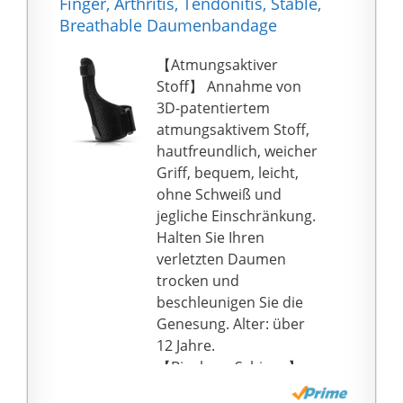
kontaktieren. Wir
Finger, Arthritis, Tendonitis, Stable,
Daumenbandage
werden Ihr Problem in
Breathable Daumenbandage
rechts & links ist
24 Stunden lösen.
besonders
【Atmungsaktiver
atmungsaktiv. Dies
Stoff】 Annahme von
verhindert effektiv
3D-patentiertem
Schweißbildung und
atmungsaktivem Stoff,
sorgt für ein äußerst
hautfreundlich, weicher
angenehmes
Griff, bequem, leicht,
Tragegefühl!
ohne Schweiß und
𝐄𝐍𝐓𝐋𝐀𝐒𝐓𝐔𝐍𝐆 &
jegliche Einschränkung.
𝐄𝐅𝐅𝐄𝐊𝐓𝐈𝐕𝐄𝐑 𝐒𝐂𝐇𝐔𝐓𝐙
Halten Sie Ihren
– Dein Daumen wird
verletzten Daumen
durch die spezielle
trocken und
Form unserer
beschleunigen Sie die
Daumenschiene rechts
Genesung. Alter: über
& links angenehm
12 Jahre.
entlastet und schützt
【Biegbare Schiene】
dich so endlich effektiv
Die biegsame Schiene