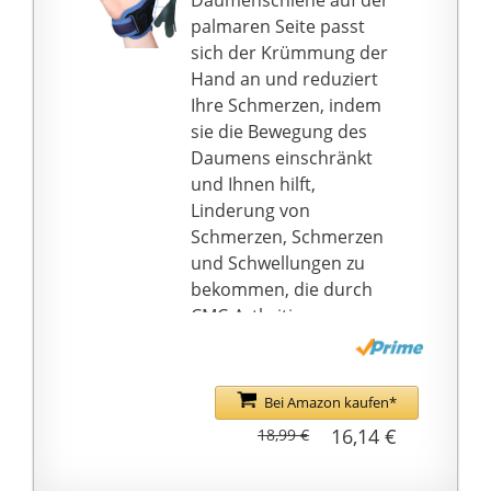
Daumenschiene auf der
Ausgestattet mit einer
palmaren Seite passt
festen und langlebigen
sich der Krümmung der
Schnalle ist die
Hand an und reduziert
Daumenstütze
Ihre Schmerzen, indem
vielseitig, nützlich und
sie die Bewegung des
multifunktional. Sie
Daumens einschränkt
dürfen eine individuelle
und Ihnen hilft,
Passform und
Linderung von
maximale Stabilität
Schmerzen, Schmerzen
erhalten.
und Schwellungen zu
【Daumenschmerzlind
bekommen, die durch
erung】 Es kann Ihr
CMC-Arthritis,
schwaches oder
Sehnenentzündung,
verletztes
Daumenverstauchung,
Daumengelenk
Triggerdaumen,
Bei Amazon kaufen*
stabilisieren und
wiederholte Belastung,
16,14 €
18,99 €
unterstützen. Hilft
Karpeltunnelsyndrom
Ihnen, Schmerzen,
und mehr verursacht