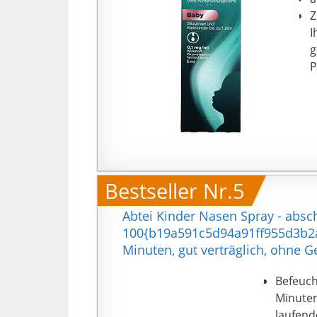
Z
I
g
P
Bestseller Nr.5
Abtei Kinder Nasen Spray - absc
100{b19a591c5d94a91ff955d3b2a
Minuten, gut verträglich, ohne G
Befeuch
Minuten
laufend