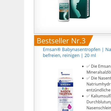
Bestseller Nr.3
Emsan® Babynasentropfen | Nase
befreien, reinigen | 20 ml
✅ Die Emsan 
Mineralsalzl
✅ Die Nasent
Natriumhydro
entzündliche
✅ Kaliumsulf
Durchblutung.
Nasenschleim