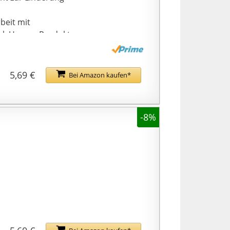
beit mit
el. Unsere Produkte
5,69 €
Bei Amazon kaufen*
-8%