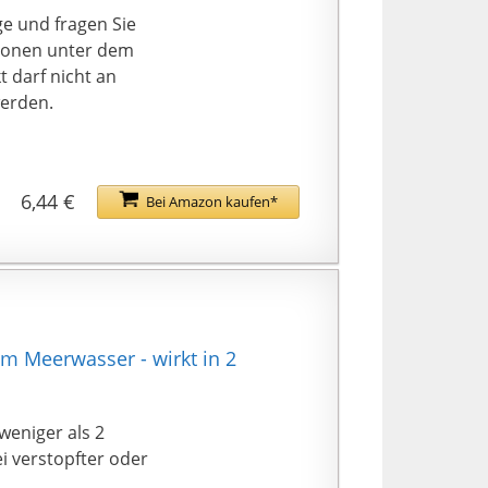
e und fragen Sie
rsonen unter dem
 darf nicht an
werden.
6,44 €
Bei Amazon kaufen*
 Meerwasser - wirkt in 2
weniger als 2
ei verstopfter oder