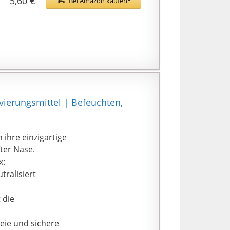
5,60 €
Bei Amazon kaufen*
ierungsmittel | Befeuchten,
ihre einzigartige
ter Nase.
x:
tralisiert
 die
eie und sichere