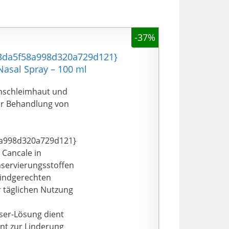
-37%
93da5f58a998d320a729d121}
Nasal Spray – 100 ml
enschleimhaut und
er Behandlung von
a998d320a729d121}
 Cancale in
nservierungsstoffen
kindgerechten
r täglichen Nutzung
ser-Lösung dient
nt zur Linderung