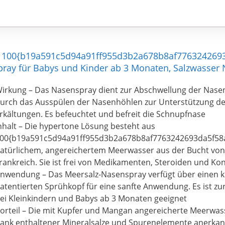
 – 100{b19a591c5d94a91ff955d3b2a678b8af77632426
ray für Babys und Kinder ab 3 Monaten, Salzwasser 
irkung – Das Nasenspray dient zur Abschwellung der Nas
urch das Ausspülen der Nasenhöhlen zur Unterstützung d
rkältungen. Es befeuchtet und befreit die Schnupfnase
nhalt – Die hypertone Lösung besteht aus
00{b19a591c5d94a91ff955d3b2a678b8af7763242693da5f58
atürlichem, angereichertem Meerwasser aus der Bucht von
rankreich. Sie ist frei von Medikamenten, Steroiden und Ko
nwendung – Das Meersalz-Nasenspray verfügt über einen 
atentierten Sprühkopf für eine sanfte Anwendung. Es ist zu
ei Kleinkindern und Babys ab 3 Monaten geeignet
orteil – Die mit Kupfer und Mangan angereicherte Meerwas
ank enthaltener Mineralsalze und Spurenelemente anerkan