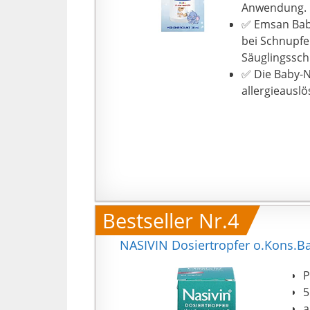
Anwendung.
✅ Emsan Baby
bei Schnupfe
Säuglingssch
✅ Die Baby-N
allergieausl
Bestseller Nr.4
NASIVIN Dosiertropfer o.Kons.B
P
5
a