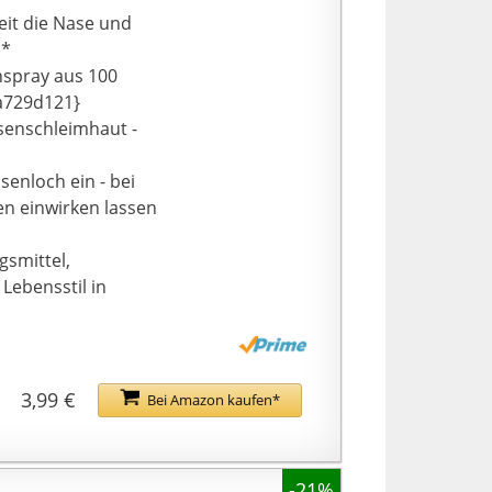
eit die Nase und
s*
nspray aus 100
a729d121}
senschleimhaut -
senloch ein - bei
en einwirken lassen
gsmittel,
Lebensstil in
3,99 €
Bei Amazon kaufen*
-21%