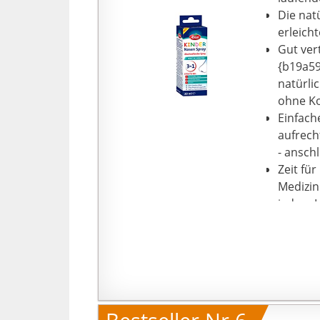
Die nat
erleich
Gut ver
{b19a5
natürli
ohne Ko
Einfach
aufrech
- ansch
Zeit fü
Medizin
jedem L