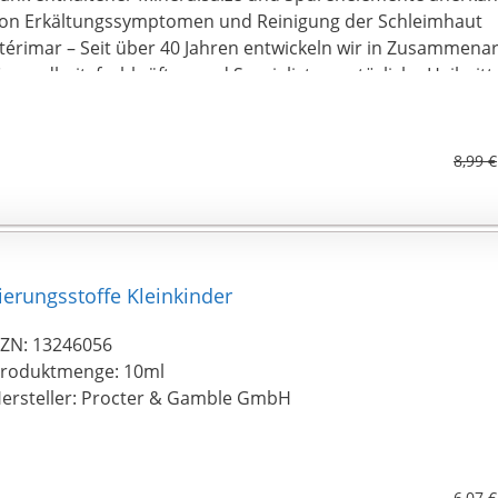
on Erkältungssymptomen und Reinigung der Schleimhaut
térimar – Seit über 40 Jahren entwickeln wir in Zusammenar
esundheitsfachkräften und Spezialisten natürliche Heilmitt
berzeugen als effektive Lösung für Nasenerkrankungen
8,99 €
erungsstoffe Kleinkinder
ZN: 13246056
roduktmenge: 10ml
ersteller: Procter & Gamble GmbH
6,07 €