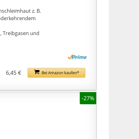
schleimhaut z. B.
wiederkehrendem
n, Treibgasen und
6,45 €
Bei Amazon kaufen*
-27%