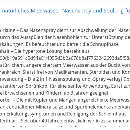
 1 natürliches Meerwasser-Nasenspray und Spülung f
irkung – Das Nasenspray dient zur Abschwellung der Nas
urch das Ausspülen der Nasenhöhlen zur Unterstützung d
rkältungen. Es befeuchtet und befreit die Schnupfnase
nhalt – Die hypertone Lösung besteht aus
00{b19a591c5d94a91ff955d3b2a678b8af7763242693da5f58
atürlichem, angereichertem Meerwasser aus der Bucht von
rankreich. Sie ist frei von Medikamenten, Steroiden und Ko
nwendung – Die 2 in 1 Nasenspülung und -Spray verfügt üb
atentierten Sprühkopf für eine sanfte Anwendung. Es ist zu
ei Erwachsenen und Kindern ab 3 Jahren geeignet
orteil – Die mit Kupfer und Mangan angereicherte Meerwas
ank enthaltener Mineralsalze und Spurenelemente anerkan
on Erkältungssymptomen und Reinigung der Schleimhaut
térimar – Seit über 40 Jahren entwickeln wir in Zusammenar
esundheitsfachkräften und Spezialisten natürliche Heilmitt