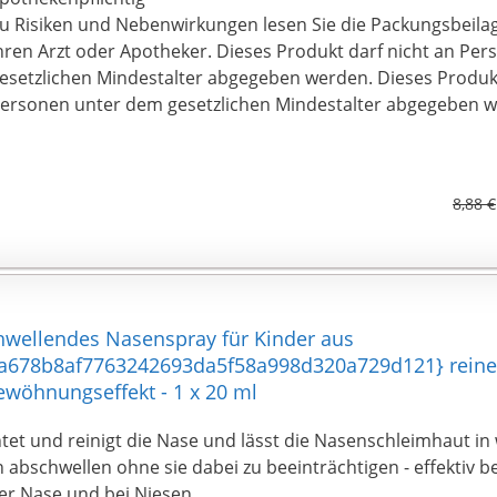
u Risiken und Nebenwirkungen lesen Sie die Packungsbeilag
hren Arzt oder Apotheker. Dieses Produkt darf nicht an Pe
esetzlichen Mindestalter abgegeben werden. Dieses Produkt
ersonen unter dem gesetzlichen Mindestalter abgegeben 
8,88 €
hwellendes Nasenspray für Kinder aus
678b8af7763242693da5f58a998d320a729d121} reinem
ewöhnungseffekt - 1 x 20 ml
tet und reinigt die Nase und lässt die Nasenschleimhaut in 
 abschwellen ohne sie dabei zu beeinträchtigen - effektiv b
er Nase und bei Niesen