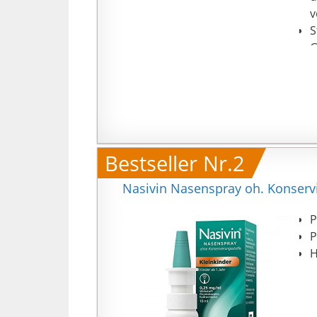
v
S
G
ü
Bestseller Nr.2
Nasivin Nasenspray oh. Konservi
P
P
H