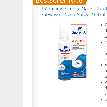
Bestseller Nr.6
Stérimar Verstopfte Nase – 2 in
Salzwasser Nasal Spray –100 ml
W
d
E
I
1
n
F
A
p
b
V
d
v
S
G