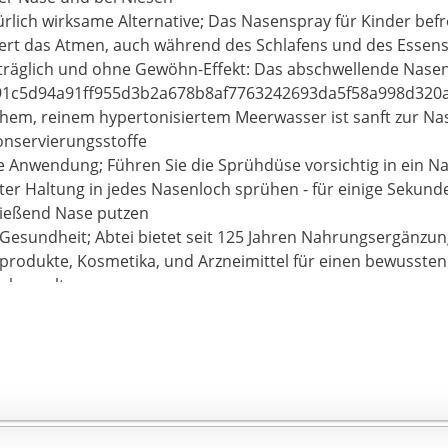
ürlich wirksame Alternative; Das Nasenspray für Kinder befr
tert das Atmen, auch während des Schlafens und des Essen
träglich und ohne Gewöhn-Effekt: Das abschwellende Nase
91c5d94a91ff955d3b2a678b8af7763242693da5f58a998d320
chem, reinem hypertonisiertem Meerwasser ist sanft zur Na
nservierungsstoffe
e Anwendung; Führen Sie die Sprühdüse vorsichtig in ein Na
ter Haltung in jedes Nasenloch sprühen - für einige Sekund
ließend Nase putzen
r Gesundheit; Abtei bietet seit 125 Jahren Nahrungsergänzun
produkte, Kosmetika, und Arzneimittel für einen bewussten 
ebensalter.