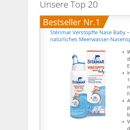
Unsere Top 20
Bestseller Nr.1
Stérimar Verstopfte Nase Baby
natürliches Meerwasser-Nasensp
W
d
E
I
1
n
F
A
p
b
V
d