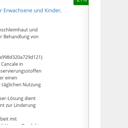
ür Erwachsene und Kinder,
enschleimhaut und
er Behandlung von
a998d320a729d121}
 Cancale in
nservierungsstoffen
er einen
r täglichen Nutzung
ser-Lösung dient
nt zur Linderung
beit mit
el. Unsere Produkte