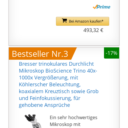
Das hochwertige
Durchlichtmikroskop ist
mit einer dimmbaren
Bei Amazon kaufen*
LED-Beleuchtung,
493,32 €
einstellbarem
Augenabstand und
einem 360° drehbarem
Bestseller Nr.3
-17%
trinokularen Tubus für
den Anschluss einer
Bresser trinokulares Durchlicht
MikroCam ausgestattet.
Mikroskop BioScience Trino 40x-
Mittels des koaxialen
1000x Vergrößerung, mit
Kreuztisches mit
Köhlerscher Beleuchtung,
Nonius-Skala lassen
koaxialem Kreuztisch sowie Grob
sich Objekte exakt
und Feinfokussierung, für
ausrichten und zur
gehobene Ansprüche
Scharfstellung dienen
Grob- und Feintrieb.
Ein sehr hochwertiges
Zudem sind die
Mikroskop mit