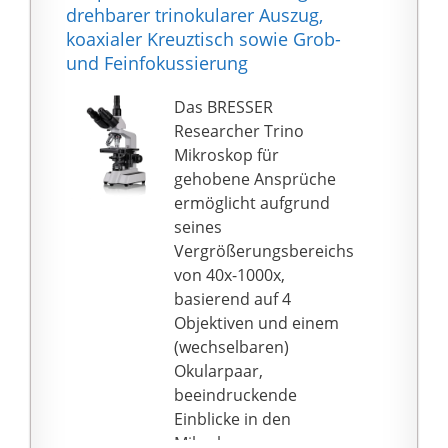
Stereomikroskop kann
drehbarer trinokularer Auszug,
mit dem Netzteil und
koaxialer Kreuztisch sowie Grob-
via Akkus (3x AA, im
und Feinfokussierung
Lieferumfang
enthalten) betrieben
Das BRESSER
werden.
Researcher Trino
Lieferumfang:
Mikroskop für
Stereomikroskop mit
gehobene Ansprüche
360 Grad drehbarem
ermöglicht aufgrund
Stereo-Auflicht-
seines
Mikroskop-Aufsatz; 2
Vergrößerungsbereichs
Paar Okulare: 10x und
von 40x-1000x,
20x; Glas- sowie auch
basierend auf 4
ein Schwarz/Weiß-
Objektiven und einem
Objekttisch; Netzteil;
(wechselbaren)
wiederaufladbare
Okularpaar,
Batterien (Typ AA);
beeindruckende
Staubschutzhülle
Einblicke in den
Mikrokosmos.