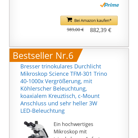
Vergrößerung erzeugt
hochwertige Bilder und
die köhlersche
Bei Amazon kaufen*
Beleuchtung ist
882,39 €
989,00 €
dimmbar und sorgt für
eine optimale
Objektausleuchtung.
Bestseller Nr.6
Der trinokulare, 360°
drehbare Aufsatz
Bresser trinokulares Durchlicht
ermöglicht bequemes
Mikroskop Science TFM-301 Trino
Beobachten mit beiden
40-1000x Vergrößerung, mit
Augen und zusätzlich
Köhlerscher Beleuchtung,
den Anschluss einer
koaxialem Kreuztisch, c-Mount
Mikroskop Kamera.
Anschluss und sehr heller 3W
Der koaxiale Kreuztisch
LED-Beleuchtung
mit Einhandbedienung
lässt sich via Grob- und
Ein hochwertiges
Feinfokussierung exakt
Mikroskop mit
ausrichten.