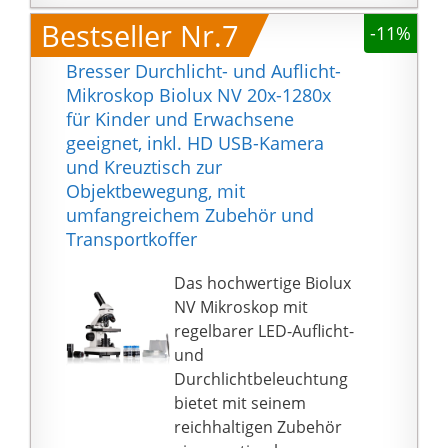
Netzkabel
Der trinokulare, 360°
Bestseller Nr.7
-11%
drehbare Aufsatz
ermöglicht bequemes
Bresser Durchlicht- und Auflicht-
Beobachten mit beiden
Mikroskop Biolux NV 20x-1280x
Augen und zusätzlich
für Kinder und Erwachsene
den Anschluss einer C-
geeignet, inkl. HD USB-Kamera
Mount Kamera.
und Kreuztisch zur
Der koaxiale Kreuztisch
Objektbewegung, mit
mit lässt sich via Grob-
umfangreichem Zubehör und
und Feinfokussierung
Transportkoffer
exakt ausrichten.
Augenabstand und
Das hochwertige Biolux
Dioptrien Einstellungen
NV Mikroskop mit
gehören zum Standard
regelbarer LED-Auflicht-
sowie die
und
hochqualitative
Durchlichtbeleuchtung
Ausstattung.
bietet mit seinem
Abmessungen:
reichhaltigen Zubehör
390x395x205 mm /