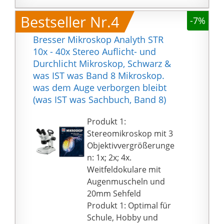
Immersions-Öl
Beobachtungsobjekte
Bestseller Nr.4
-7%
mittels Grob- und
Feintreib exakt
Bresser Mikroskop Analyth STR
ausrichten.
10x - 40x Stereo Auflicht- und
Der trinokulare Aufsatz
Durchlicht Mikroskop, Schwarz &
ermöglicht den
was IST was Band 8 Mikroskop.
Anschluss einer
was dem Auge verborgen bleibt
MikroCam. Einstellbarer
(was IST was Sachbuch, Band 8)
Augenabstand und ein
Dioptrienausgleich
Produkt 1:
gehören zum Standard.
Stereomikroskop mit 3
Weitere Merkmale sind
Objektivvergrößerunge
Abbe Kondensor mit
n: 1x; 2x; 4x.
Filterhalter und
Weitfeldokulare mit
Irisblende und ein
Augenmuscheln und
umfangreiches
20mm Sehfeld
Zubehör.
Produkt 1: Optimal für
Abmessungen:
Schule, Hobby und