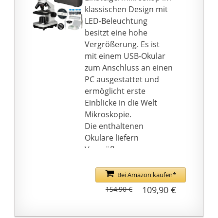
Microcut-Mikrotom; 5
den Netzstecker (im
klassischen Design mit
leere Objektträger und
Lieferumfang
LED-Beleuchtung
Deckgläser; 5
enthalten)
besitzt eine hohe
Dauerpräparate;
Lieferumfang:
Vergrößerung. Es ist
Batterien (3 Stück AA);
Mikroskop, 1 Paar
mit einem USB-Okular
Staubschutzhülle und
Okulare, 4 Objektive:
zum Anschluss an einen
Transportkoffer
4x/0.1, 10x/0.25,
PC ausgestattet und
40x/0.65, 100x/1.25,
ermöglicht erste
Immersions-Öl,
Einblicke in die Welt
Kamera, USB-Kabel,
Mikroskopie.
Software-Download, 25
Die enthaltenen
Dauerpräparate, 50
Okulare liefern
Objektträger, 100
Vergrößerungen von
Deckgläser
40x-1024x und der
monokulare Aufsatz
Bei Amazon kaufen*
ermöglicht den
109,90 €
154,90 €
Anschluss einer USB-
Okularkamera und die