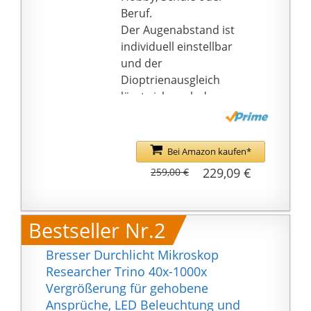
Beruf.
Der Augenabstand ist
individuell einstellbar
und der
Dioptrienausgleich
lässt sich nach der
Sehstärke des
Betrachters anpassen.
Auflicht- und
Bei Amazon kaufen*
Durchlichtbeleuchtung
229,09 €
259,00 €
lassen sich sowohl
gemeinsam wie auch
einzeln betreiben und
Bestseller Nr.2
die Helligkeit ist
dimmbar.
Bresser Durchlicht Mikroskop
Abmessungen:
Researcher Trino 40x-1000x
200x139x345 mm /
Vergrößerung für gehobene
Gewicht: 2,3 kg; Das
Ansprüche, LED Beleuchtung und