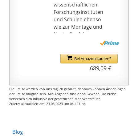
Strom versorgt.
wissenschaftlichen
Lieferumfang:
Forschungsinstituten
Mikroskop; USB Okular;
und Schulen ebenso
5 Objektträger und 5
wie zur Montage und
Deckgläser;
Kontrolle kleiner
Garnelenbrutanlage;
Bauteile in der
Einschlussmittel;
Feinmechanik und
Weitfeldokulare;
Elektronik.
Bei Amazon kaufen*
Hartschalenkoffer;
Der besonders breit
689,09 €
Pipette, Pinzette,
ausgeführte Standfuß
Mikrotom;
mit Objekttisch und der
Staubschutzhülle; Hefe,
außerordentlich weite
Die Preise werden von uns täglich geprüft, dennoch können Änderungen
Seesalz, Garneleneier;
Höhenverstellbereich
der Preise möglich sein. Alle Angaben sind ohne Gewähr. Die Preise
Barlow-Linse; ,Netzteil
verstehen sich inklusive der gesetzlichen Mehrwertsteuer.
erlauben die
Zuletzt aktualisiert am: 23.03.2023 um 04:42 Uhr.
Betrachtung auch von
größeren Objekten
Das Instrument verfügt
über eine Auflicht- und
Blog
eine