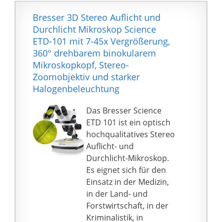
Betrachtung und
Bearbeitung am
Bresser 3D Stereo Auflicht und
Computer.
Durchlicht Mikroskop Science
Die helle LED-
ETD-101 mit 7-45x Vergrößerung,
Beleuchtung mit Auf-
360° drehbarem binokularem
und Durchlicht sorgt
Mikroskopkopf, Stereo-
für eine optimale
Zoomobjektiv und starker
Objektausleuchtung
Halogenbeleuchtung
und mit dem
umfangreichen
Das Bresser Science
Zubehör mit vielen
ETD 101 ist ein optisch
Proben können Sie
hochqualitatives Stereo
direkt loslegen.
Auflicht- und
Abmessungen:
Durchlicht-Mikroskop.
153x267x100 mm /
Es eignet sich für den
Gewicht: 2,7 kg; Das
Einsatz in der Medizin,
Gerät wird über den
in der Land- und
Netzstecker (enthalten
Forstwirtschaft, in der
im Lieferumfang) mit
Kriminalistik, in