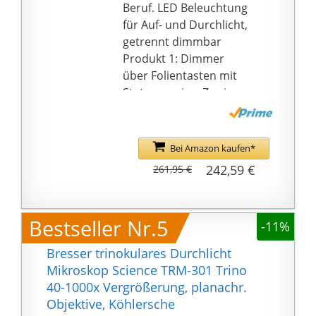
377x250x422 mm /
Beruf. LED Beleuchtung
Gewicht: 7,9 kg; Der
für Auf- und Durchlicht,
Betrieb erfolgt via
getrennt dimmbar
Netzteil (im
Produkt 1: Dimmer
Lieferumfang
über Folientasten mit
enthalten)
Statusanzeige. Zwei
Lieferumfang:
Objektplatten
Mikroskop;
(schwarz/weiß bzw. Glas
Staubschutzhülle; 2x
matt), mit
Bei Amazon kaufen*
Okular; 4x Objektiv; 1x
Präparateklammern.
242,59 €
261,95 €
Kondensor;
Stativ mit LED
Immersionsöl; 230V
Beleuchtung, getrennt
Netzteil (12V / 3 A),
oder gemeinsam
Bestseller Nr.5
Bedienungsanleitung
-11%
schaltbar bzw.
dimmbar
Bresser trinokulares Durchlicht
Produkt 1:
Mikroskop Science TRM-301 Trino
Abmessungen:
40-1000x Vergrößerung, planachr.
240x185x285mm /
Objektive, Köhlersche
Gewicht: 2, 2 KG /