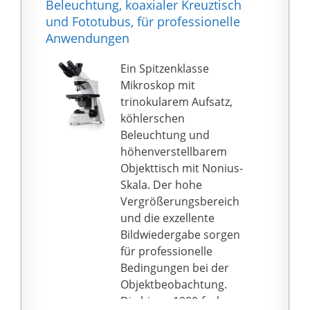
Beleuchtung, koaxialer Kreuztisch
Stromversorgung über
und Fototubus, für professionelle
Netzteil, USB oder
Anwendungen
Batterien möglich
Produkt 2: Tessloff WAS
Ein Spitzenklasse
IST WAS Band 8
Mikroskop mit
Mikroskop. Was dem
trinokularem Aufsatz,
Auge verborgen bleibt
köhlerschen
978-3-7886-2096-7 1St.
Beleuchtung und
Produkt 2: Inhalt: 1
höhenverstellbarem
Stück
Objekttisch mit Nonius-
Skala. Der hohe
Vergrößerungsbereich
und die exzellente
Bildwiedergabe sorgen
für professionelle
Bedingungen bei der
Objektbeobachtung.
Die bis zu 1000-fache