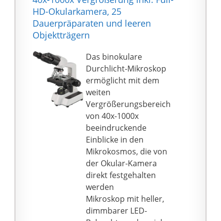
Beleuchtung mit
HD-Okularkamera, 25
Filterscheibe
Dauerpräparaten und leeren
gewährleistet optimale
Objektträgern
eine
Objektbeleuchtung.
Das binokulare
Durch die Möglichkeit
Durchlicht-Mikroskop
des Batteriebetriebs
ermöglicht mit dem
und den robusten
weiten
Kunststoffkoffer ist das
Vergrößerungsbereich
Mikroskop mit seinem
von 40x-1000x
Zubehör einfach zu
beeindruckende
transportieren und
Einblicke in den
ermöglicht auch
Mikrokosmos, die von
mobilen Einsatz.
der Okular-Kamera
Abmessungen:
direkt festgehalten
105x150x270 mm /
werden
Gewicht: 2,76 kg /
Mikroskop mit heller,
batteriebetrieben mit
dimmbarer LED-
3x AA (im Lieferumfang