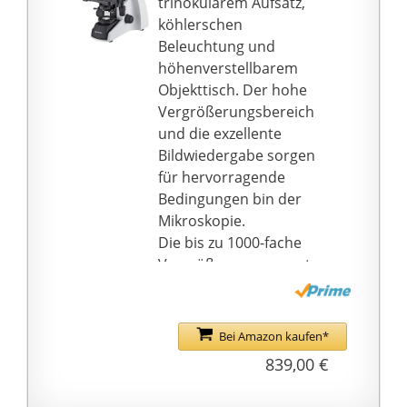
trinokularem Aufsatz,
Augenabstand und
köhlerschen
Dioptrieneinstellungen
Beleuchtung und
gehören zum Standard
höhenverstellbarem
sowie die
Objekttisch. Der hohe
hochqualitative
Vergrößerungsbereich
Ausstattung.
und die exzellente
Abmessungen:
Bildwiedergabe sorgen
360x430x210 mm /
für hervorragende
Gewicht: 8,8 kg; Der
Bedingungen bin der
Betrieb erfolgt über das
Mikroskopie.
mitgelieferte Netzkabel.
Die bis zu 1000-fache
Lieferumfang:
Vergrößerung erzeugt
Mikroskop; 2x Okular;
hochwertige Bilder und
4x Objektiv; koaxialer
die köhlersche
Kreuztisch mit Nonius-
Beleuchtung ist
Bei Amazon kaufen*
Einstellung;
dimmbar und sorgt für
839,00 €
Immersionsöl;
eine optimale
Staubschutzhülle;
Objektausleuchtung.