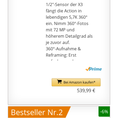
1/2"-Sensor der X3
fängt die Action in
lebendigen 5,7K 360°
ein. Nimm 360°-Fotos
mit 72 MP und
höherem Detailgrad als
je zuvor auf.
360°-Aufnahme &
Reframing: Erst
aufnehmen, dann
ausrichten bei 5,7K
Active HDR Videos,
72MP Fotos und 8K
Bei Amazon kaufen*
Zeitraffer. Wähle deine
539,99 €
bevorzugte Perspektive
mithilfe simpler
Reframing-Tools in der
Bestseller Nr.2
-6%
Insta360 App erst im