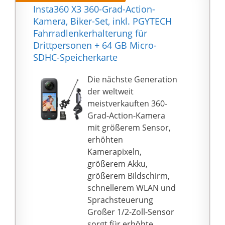
tragbaren Formfaktor
Insta360 X3 360-Grad-Action-
bietet, ohne dabei die
Kamera, Biker-Set, inkl. PGYTECH
Bildqualität zu
Fahrradlenkerhalterung für
beeinträchtigen.
Drittpersonen + 64 GB Micro-
In Zusammenarbeit mit
SDHC-Speicherkarte
Leica hergestellt, um
seine legendäre
Die nächste Generation
Expertise in optischem
der weltweit
Design und modernster
meistverkauften 360-
Bildgebung auf 360
Grad-Action-Kamera
Kameras zu bringen
mit größerem Sensor,
FlowState 6-Achsen-
erhöhten
Stabilisierung und ein
Kamerapixeln,
proprietärer
größerem Akku,
Bildstabilisationsalgorit
größerem Bildschirm,
hmus kommen
schnellerem WLAN und
zusammen mit dem
Sprachsteuerung
IPX3-wasserdichten
Großer 1/2-Zoll-Sensor
Körper, um unglaublich
sorgt für erhöhte