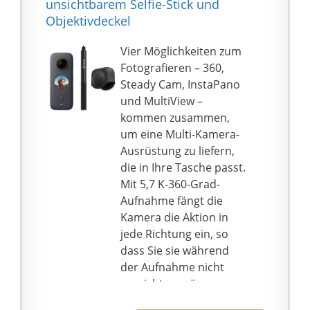
unsichtbarem Selfie-Stick und
eingebautem Noise
Algorithmus als je
Objektivdeckel
Cancelling
zuvor. Vergesse
Lautsprecher & MIC.
sperrige oder fragile
Vier Möglichkeiten zum
Über diese
Gimbals und schnapp
Fotografieren – 360,
außenkamera können
dir die kleine Steady-
Steady Cam, InstaPano
Sie sich auch von
Cam für deine
und MultiView –
unterwegs mit
Hosentasche.
kommen zusammen,
Postboten oder
UNSICHTBARER SELFIE-
um eine Multi-Kamera-
freundlichen Nachbarn
STICK: Nimm mit dem
Ausrüstung zu liefern,
unterhalten. Oder
unsichtbaren Selfie-
die in Ihre Tasche passt.
installieren Sie es im
Stick auf und schau dir
Mit 5,7 K-360-Grad-
Garten, um Ihre kleinen
an, wie er beim Editing
Aufnahme fängt die
Kinder zu überwachen,
verschwindet. Nimm
Kamera die Aktion in
wenn sie draußen
mühelos Videos aus
jede Richtung ein, so
spielen. IP65 wetterfest
der Vogelperspektive
dass Sie sie während
macht es für den
auf - ohne das du dafür
der Aufnahme nicht
Einsatz im Freien
eine Drohne brauchst.
ausrichten müssen.
geeignet. Diese
IPX8
Wählen Sie einfach
überwachungskamera