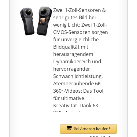
the horizon. Plus,
unglaubliche
capture motion shots
Zwei 1-Zoll-Sensoren &
drohnenartige
and epic selfies.
sehr gutes Bild bei
Aufnahmen und Third-
Im Lieferumfang
wenig Licht: Zwei 1-Zoll-
Person-Perspektiven.
enthalten GoPro MAX
CMOS-Sensoren sorgen
Kamera, Akku,
für unvergleichliche
Gebogene
Bildqualität mit
Klebehalterung, 2
herausragendem
Schutzobjektive, 2
Dynamikbereich und
Objektivdeckel,
hervorragender
Mikrofasertasche,
Schwachlichtleistung.
Befestigungsclip +
Atemberaubende 6K
Flügelschraube, USB-C-
360°-Videos: Das Tool
Kabel, Kompakter
für ultimative
Koffer
Kreativität. Dank 6K
360°-Aufnahme,
Unsichtbarer Selfie-
Stick und 360°-
Bei Amazon kaufen*
Reframing kannst du