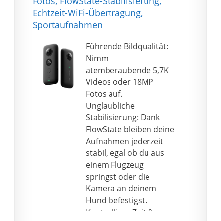
Fotos, FlowState-Stabilisierung,
sperrige oder fragile
Echtzeit-WiFi-Übertragung,
Gimbals und schnapp
Sportaufnahmen
dir die kleine Steady-
Cam für deine
Führende Bildqualität:
Hosentasche.
Nimm
UNSICHTBARER SELFIE-
atemberaubende 5,7K
STICK: Nimm mit dem
Videos oder 18MP
unsichtbaren Selfie-
Fotos auf.
Stick auf und schau dir
Unglaubliche
an, wie er beim Editing
Stabilisierung: Dank
verschwindet. Nimm
FlowState bleiben deine
mühelos Videos aus
Aufnahmen jederzeit
der Vogelperspektive
stabil, egal ob du aus
auf - ohne das du dafür
einem Flugzeug
eine Drohne brauchst.
springst oder die
IPX8
Kamera an deinem
WASSERGESCHÜTZT:
Hund befestigst.
Eine wasserdichte 360°
Kontrolliere Zeit &
Kamera im