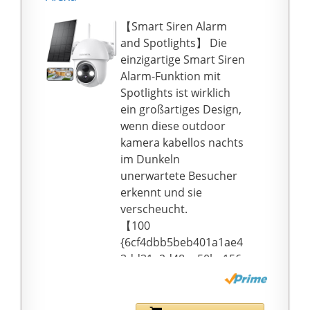
auf Ihre Kamera, wenn
sie außerhalb der
【Smart Siren Alarm
Reichweite montiert ist,
and Spotlights】 Die
wie z.B. auf Ihrem
einzigartige Smart Siren
unsichtbaren Selfie-
Alarm-Funktion mit
Stick
Spotlights ist wirklich
Set enthält Insta360 X3
ein großartiges Design,
Action-Kamera,
wenn diese outdoor
PGYTECH
kamera kabellos nachts
Fahrradlenkerhalterung
im Dunkeln
und 64 GB MicroSDHC-
unerwartete Besucher
Speicherkarte
erkennt und sie
verscheucht.
【100
{6cf4dbb5beb401a1ae4
3dd31e2d48ee50ba156
028286c7d5399f80d4f9
586328} Kabellos mit
Solarpanel】 Das