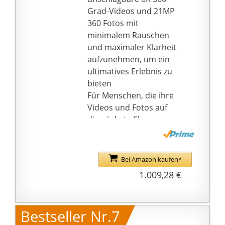
1x 64GB MicroSD-Karte,
Grad-Videos und 21MP
und 1x ONE X2
360 Fotos mit
Linsenkappe.
minimalem Rauschen
und maximaler Klarheit
aufzunehmen, um ein
ultimatives Erlebnis zu
bieten
Für Menschen, die ihre
Videos und Fotos auf
die nächste Ebene
bringen möchten. Die
Insta360 ONE RS 1 Zoll
360 Edition ist eine
Bei Amazon kaufen*
Verbraucher 360
1.009,28 €
Kamera, die
unvergleichliche
Bildqualität und
Bestseller Nr.7
Kreativität in einem