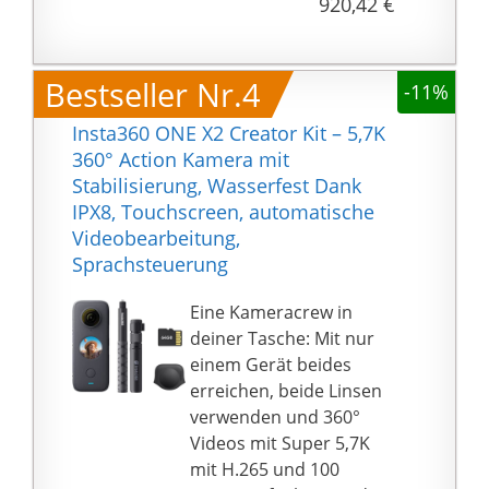
920,42 €
ganz einfach
unvorstellbare Videos
drehen.
Bestseller Nr.4
-11%
21 MP 360°-Fotos: Fang
die Welt um dich herum
Insta360 ONE X2 Creator Kit – 5,7K
in absoluter Klarheit
360° Action Kamera mit
mit nahtlos gestitchten
Stabilisierung, Wasserfest Dank
21 MP 360°-Fotos ein.
IPX8, Touchscreen, automatische
Neuer PureShot HDR-
Videobearbeitung,
Modus für einen KI-
Sprachsteuerung
gestützten höheren
Dynamikbereich.
Eine Kameracrew in
FlowState-Stabilisierung
deiner Tasche: Mit nur
& 360°-Horizontsperre:
einem Gerät beides
6-Achsen-Stabilisierung
erreichen, beide Linsen
und
verwenden und 360°
Horizontausgleichsalgo
Videos mit Super 5,7K
rithmen garantieren
mit H.265 und 100