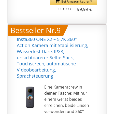
Bei Amazon kaufen*
kabellose Design sorgt
99,99 €
119,99 €
für eine einfache und
flexible Installation.
Diese Akku
Bestseller Nr.9
Überwachungskamera
verfügt über
Insta360 ONE X2 – 5,7K 360°
eingebaute
Action Kamera mit Stabilisierung,
wiederaufladbare
Wasserfest Dank IPX8,
Batterien mit hoher
unsichtbarerer Selfie-Stick,
Kapazität und wird
Touchscreen, automatische
kontinuierlich über das
Videobearbeitung,
mitgelieferte
Sprachsteuerung
Solarpanel-Kit mit
Strom versorgt.
Eine Kameracrew in
【PIR-
deiner Tasche: Mit nur
Bewegungserkennung
einem Gerät beides
& 2K Farbnachtsicht】
erreichen, beide Linsen
Überwachungskamera
verwenden und 360°