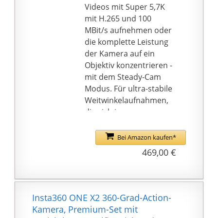
aussen akku mit
Videos mit Super 5,7K
integrierter PIR-Human-
mit H.265 und 100
AI-
MBit/s aufnehmen oder
Bewegungserkennungs
die komplette Leistung
technologie zur
der Kamera auf ein
Reduzierung von
Objektiv konzentrieren -
Fehlalarmen durch
mit dem Steady-Cam
Regen, Fahrzeuge,
Modus. Für ultra-stabile
Haustiere, Insekten. 2K-
Weitwinkelaufnahmen,
Auflösung und 2
die sich im
Combo-Lichtern
Handumdrehen teilen
ausgestattet,um eine
lassen.
Bei Amazon kaufen*
schärfere und
FLOWSTATE
469,00 €
flüssigere Bildqualität
STABILISIERUNG: Die
als 1080p zu liefern.
bestmögliche
【2-Wege Audio & IP65
Stabilisierung. Die
Wetterfest】
FlowState Stabilisierung
Insta360 ONE X2 360-Grad-Action-
überwachungskamera
ist zurück - und das mit
Kamera, Premium-Set mit
aussen kabellos mit
einem besseren