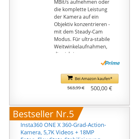
unglaublich flüssige
MBit/s aufnehmen oder
Videos.
die komplette Leistung
Lieferumfang: 1x 1-Zoll
der Kamera auf ein
360°-Objektiv, 1x ONE
Objektiv konzentrieren -
RS Kern, 1x Halterung
mit dem Steady-Cam
für 1-Zoll 360°-Objektiv,
Modus. Für ultra-stabile
1x Vertikale Akku-Basis
Weitwinkelaufnahmen,
für 1-Zoll 360°-Objektiv
die sich im
und 1x Linsenkappe für
Handumdrehen teilen
1-Zoll 360°-Objektiv.
lassen.
FLOWSTATE
Bei Amazon kaufen*
STABILISIERUNG: Die
500,00 €
563,99 €
bestmögliche
Stabilisierung. Die
FlowState Stabilisierung
Bestseller Nr.5
ist zurück - und das mit
einem besseren
Insta360 ONE X 360-Grad-Action-
Algorithmus als je
Kamera, 5,7K Videos + 18MP
zuvor. Vergesse