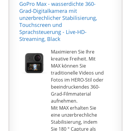
Nachhinein. Entdecke
GoPro Max - wasserdichte 360-
die Magie von 360°-
Grad-Digitalkamera mit
Aufnahmen.
unzerbrechlicher Stabilisierung,
4K-Einzelobjektiv-
Touchscreen und
Modus: Entscheide dich
Sprachsteuerung - Live-HD-
für ein Objektiv, um
Streaming, Black
Weitwinkelaufnahmen
wie mit einer
Maximieren Sie Ihre
Einzelobjektiv-Action-
kreative Freiheit. Mit
Cam zu filmen. Du hast
MAX können Sie
die Wahl zwischen
traditionelle Videos und
maximaler Auflösung
Fotos im HERO-Stil oder
mit 4K 30 fps oder
beeindruckendes 360-
einem extrem breiten
Grad-Filmmaterial
Sichtfeld von 170° mit
aufnehmen.
2,7K MaxView. Deine
Mit MAX erhalten Sie
Aufnahmen aus der
eine unzerbrechliche
Ego-Perspektive haben
Stabilisierung, indem
noch nie so fantastisch
Sie 180 ° Capture als