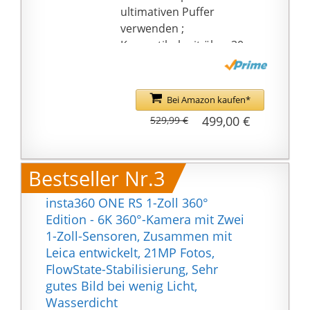
ausgesehen.
ultimativen Puffer
FlowState-Stabilisierung
verwenden ;
und 360°-
Kompatibel mit über 30
Horizontsperre:
Zubehörteilen
FlowState-Stabilisierung
Im HERO-Modus
und
verleiht dir das
Bei Amazon kaufen*
Horizontausgleichsalgo
spielverändernde
499,00 €
529,99 €
rithmen garantieren
Horizont-Leveling einen
unglaublich flüssige
seidenweichen,
Videos.
filmischen Look, egal ob
Bestseller Nr.3
Unmögliche Third-
du zur Seite gehst,
Person-Perspektiven:
durch die Luft fliegst
insta360 ONE RS 1-Zoll 360°
Ruiniere das Bild nicht
oder deine Kinder
Edition - 6K 360°-Kamera mit Zwei
mit einem hässlichen
verfolgst.
1-Zoll-Sensoren, Zusammen mit
Selfie-Stick! Das 360°-
Take incredible 270°
Leica entwickelt, 21MP Fotos,
Objektiv lässt den
distortion-free
FlowState-Stabilisierung, Sehr
Unsichtbaren Selfie-
panoramic photos
gutes Bild bei wenig Licht,
Stick vollständig
without having to scan
Wasserdicht
verschwinden - für