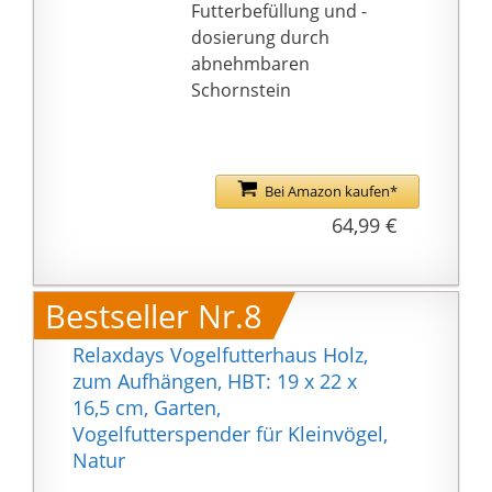
Aufhängevorrichtung
Futterbefüllung und -
kann es einfach im
dosierung durch
Garten oder Balkon
abnehmbaren
installiert werden. Das
Schornstein
elegante
Erscheinungsbild kann
auch dekorative
Funktionen erfüllen.
Bei Amazon kaufen*
Nach dem Verkauf：Die
64,99 €
Vogelfutterstation für
Wildvögel wird von den
gefiederten Gästen
Bestseller Nr.8
sicherlich nicht nur
einmal genutzt. Unser
Relaxdays Vogelfutterhaus Holz,
tage GELD-ZURÜCK
zum Aufhängen, HBT: 19 x 22 x
versprechen Bei
16,5 cm, Garten,
Nichtgefallen
Vogelfutterspender für Kleinvögel,
kaufpreiserstattung
Natur
ohne wenn und aber