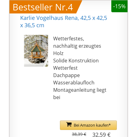
Bestseller Nr.4
-15%
mit schwarzem Öl,
Saflorsamen, um
Karlie Vogelhaus Rena, 42,5 x 42,5
Kardinäle, Meisen,
x 36,5 cm
Hausfinken, Vögel,
Drosseln, Grasmücken,
Wetterfestes,
Stare usw. anzulocken.
nachhaltig erzeugtes
☔【Humanisiertes
Holz
Design】-
Solide Konstruktion
Vogelfutterhaus
Wetterfest
wetterfest ist komplett
Dachpappe
montiert und fertig zum
Wasserablaufloch
Aufhängen, das
Montageanleitung liegt
transparente Futtersilo
bei
vogelfutterspender
balkon hat ein schräges
Turmdach, das das
Vogelfutter vor
Bei Amazon kaufen*
Feuchtigkeit und
32,59 €
38,39 €