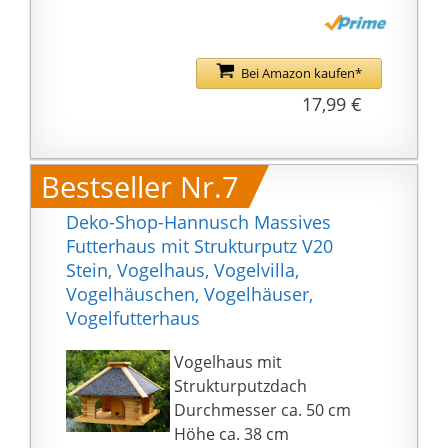
noch Ihr
f2a88d2} Vogelfutter，
Vogelfutterhaus und
Kann 820 ml
überzeugen Sie sich
Lebensmittel
Bei Amazon kaufen*
und Ihre Vögel selbst.
aufbewahren, kein
17,99 €
Nachfüllen für lange
Zeit erforderlich
Einfach zu säubern：
Bestseller Nr.7
Weniger Schmutz im
Garten oder auf dem
Deko-Shop-Hannusch Massives
Balkon durch große
Futterhaus mit Strukturputz V20
Futterschale. Heben Sie
Stein, Vogelhaus, Vogelvilla,
einfach den Deckel an,
Vogelhäuschen, Vogelhäuser,
Sie können die
Vogelfutterhaus
Lebensmittel einfach
und sauber
Vogelhaus mit
austauschen
Strukturputzdach
Modischer Auftritt: Mit
Durchmesser ca. 50 cm
einer stabilen
Höhe ca. 38 cm