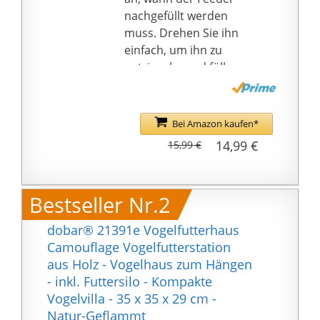
nachgefüllt werden
muss. Drehen Sie ihn
einfach, um ihn zu
entriegeln, und füllen
Sie dann Saatgut nach.
Weite Öffnung und
abnehmbarer Deckel
Bei Amazon kaufen*
für einfaches Befüllen
14,99 €
15,99 €
und Reinigen. Hinweis:
Verriegelt den Deckel,
um Eichhörnchen
Bestseller Nr.2
fernzuhalten.
HUMANIZED DESIGN:
dobar® 21391e Vogelfutterhaus
Wird komplett montiert
Camouflage Vogelfutterstation
und fertig zum
aus Holz - Vogelhaus zum Hängen
Aufhängen geliefert. Mit
- inkl. Futtersilo - Kompakte
seinem runden Dach
Vogelvilla - 35 x 35 x 29 cm -
verfügt das
Natur-Geflammt