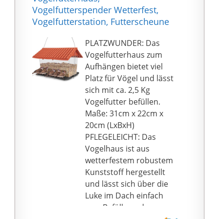
macht diesen
Dekoration hinzu.
Vogelfutterspender Wetterfest,
vogelfuttersäule
Genießen Sie es, die
Vogelfutterstation, Futterscheune
besonders langlebig
Vögel mit Ihrer Familie
und
zu füttern.
PLATZWUNDER: Das
witterungsbeständig
【Kein Ärger nach dem
Vogelfutterhaus zum
Einfaches Nachfüllen &
Verkauf】Wir sind ein
Aufhängen bietet viel
stabiles Aufhängen: Mit
kleiner Hersteller von
Platz für Vögel und lässt
dem 6 cm breiten Rohr
Metallprodukten für
sich mit ca. 2,5 Kg
ist der futtersäule vögel
Haus und
Vogelfutter befüllen.
leicht zu befüllen und
Garten.Professionelle
Maße: 31cm x 22cm x
zu reinigen und das
Hersteller von
20cm (LxBxH)
Futter fällt gleichmäßig
Vogelhäuschen seit
PFLEGELEICHT: Das
nach unten. Der
mehr als zwanzig
Vogelhaus ist aus
Futterautomat kann an
Jahren.Das Produkt ist
wetterfestem robustem
Ästen oder Gestellen
größtenteils
Kunststoff hergestellt
aufgehängt werden, er
handgefertigt und von
und lässt sich über die
ist stabil und praktisch
dauerhafter
Luke im Dach einfach
und produziert nur
Qualität.Wir
zum Befüllen oder
sehr wenig Abfall
übernehmen die volle
Reinigen.