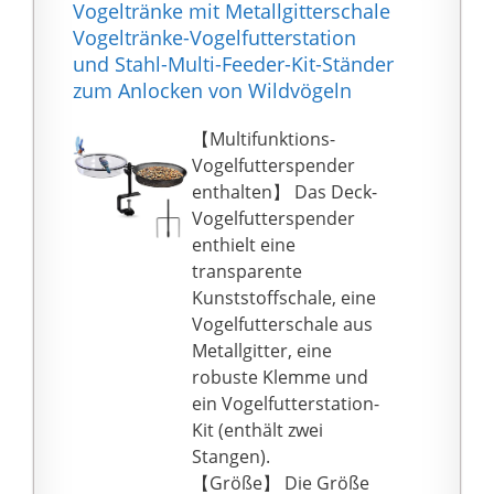
Vogeltränke mit Metallgitterschale
VERWENDUNG: Die
Vogeltränke-Vogelfutterstation
Vogelfutterstation
und Stahl-Multi-Feeder-Kit-Ständer
ermöglicht
zum Anlocken von Wildvögeln
faszinierende Einblicke
in die verschiedenen
【Multifunktions-
Vogelarten, ihr
Vogelfutterspender
Verhalten in freier
enthalten】 Das Deck-
Wildbahn und ihre
Vogelfutterspender
unterschiedlichen
enthielt eine
Stimmen
transparente
LEICHTE PFLEGE:
Kunststoffschale, eine
Weniger Schmutz im
Vogelfutterschale aus
Garten oder auf dem
Metallgitter, eine
Balkon durch große
robuste Klemme und
Futterschale. Ein
ein Vogelfutterstation-
Magnet für zahlreiche
Kit (enthält zwei
Gartenvögel wie
Stangen).
Meisen, Finken, Spatzen
【Größe】 Die Größe