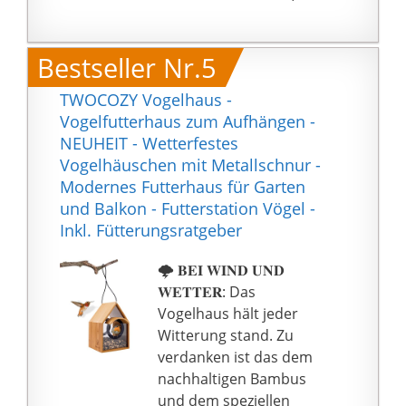
Schimmel schützt und
Vögel auch vor
Sonnenlicht und Regen,
Bestseller Nr.5
Eis und Schnee schützt.
Wenn die Samen
TWOCOZY Vogelhaus -
gegessen werden,
Vogelfutterhaus zum Aufhängen -
füllen die Samen im Silo
NEUHEIT - Wetterfestes
automatisch die Schale.
Vogelhäuschen mit Metallschnur -
🕊【Einfach zu
Modernes Futterhaus für Garten
wechseln】- Drücken
und Balkon - Futterstation Vögel -
Sie den PUSH von
Inkl. Fütterungsratgeber
Vogelfutterhäuser, um
den Deckel zu öffnen,
🌩️ 𝐁𝐄𝐈 𝐖𝐈𝐍𝐃 𝐔𝐍𝐃
geben Sie
𝐖𝐄𝐓𝐓𝐄𝐑: Das
Körnerfuttersamen
Vogelhaus hält jeder
usw. in das vögel
Witterung stand. Zu
futterhaus, schließen
verdanken ist das dem
Sie den Deckel und
nachhaltigen Bambus
stellen Sie das
und dem speziellen