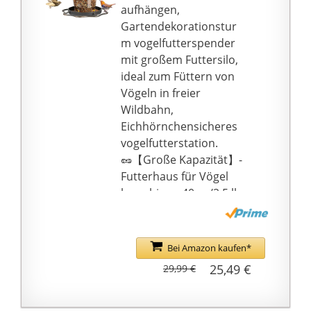
aufhängen,
Amazon-Konto auf die
Gartendekorationstur
Schaltfläche
m vogelfutterspender
"Verkäuferkontakt"
mit großem Futtersilo,
klicken, um uns zu
ideal zum Füttern von
kontaktieren. Wir
Vögeln in freier
werden unser Bestes
Wildbahn,
tun, um Ihnen bei der
Eichhörnchensicheres
Lösung des Problems
vogelfutterstation.
zu helfen.
🥜【Große Kapazität】-
Futterhaus für Vögel
kann bis zu 40 oz/2,5 lbs
Futter aufnehmen. Es
können verschiedene
Futtermittel gefüllt
Bei Amazon kaufen*
werden, um Vögel
25,49 €
29,99 €
anzulocken, wie
Erdnüsse,
Sonnenblumenkerne