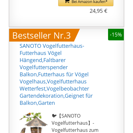
Bei Amazon kaufen*
Terrassen aus
🐦 Made in Europe -
24,95 €
beobachten.
Beste Qualität in der
GROSSE KAPAZITÄT:
Verarbeitung dank
Vogelfutterhaus kann
Herstellung in
Bestseller Nr.3
bis zu 1 kg aller Arten
-15%
Handarbeit
von Wildvogelsamen
SANOTO Vogelfutterhaus-
aufnehmen, um
Futterhaus Vögel
Rotfinken, Meisen,
Hängend,Faltbarer
Hausfinken, Vögel,
Vogelfutterspender
Blauvögel, Grasmücken,
Balkon,Futterhaus für Vögel
Stare und mehr
Vogelhaus,Vogelfutterhaus
anzulocken!
Wetterfest,Vogelbeobachter
KUNDENSERVICE UND
Gartendekoration,Geignet für
30 TAGE GELD-ZURÜCK
Balkon,Garten
. Wenn Sie aus
irgendeinem Grund mit
🐦【SANOTO
den Vogelfutterhäusern
Vogelfutterhaus】-
nicht zufrieden sind,
Vogelfutterhaus zum
können Sie in Ihrem