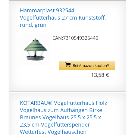
🏆 2 Nachtsichtmodi
Hammarplast 932544
Optional:
Vogelfutterhaus 27 cm Kunststoff,
Vogelfutterstation mit
rund, grün
Infrarot-Nachtsicht,
ohne Vögel zu stören;
EAN:7310549325445
Der Weißlichtmodus
liefert auch im Dunkeln
Aufnahmen in voller
Farbe. Bird Feeder mit
Bei Amazon kaufen*
dem eingebauten Anti-
13,58 €
Noise-Mikrofon und -
Lautsprecher können
Sie die Vögel deutlich
singen hören.
KOTARBAU® Vogelfutterhaus Holz
Aufgenommene Bilder
Vogelhaus zum Aufhängen Birke
oder Videos werden bis
Braunes Vogelhaus 25,5 x 25,5 x
zu 7 Tage kostenlos in
23,5 cm Vogelfutterspender
Netvue Cloud
Wetterfest Vogelhäuschen