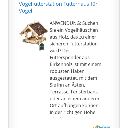
gespeichert, Sie können
Vogelfutterstation Futterhaus für
auch eine SD-Karte für
Vögel
eine lange Speicherung
einlegen.
ANWENDUNG: Suchen
🐦Patentiertes
Sie ein Vogelhäuschen
vogelfreundliches
aus Holz, das zu einer
Design: Die
sicheren Futterstation
Vogelfutterspender
wird? Der
wurde professionell als
Futterspender aus
schönes Zuhause für
Birkenholz ist mit einem
Ihre Vogelfreunde in
robusten Haken
Ihrem Garten
ausgestattet, mit dem
entworfen. Das schöne
Sie ihn an Ästen,
Gehäuse und der feste
Terrasse, Fensterbank
Stand machen es zu
oder an einem anderen
einem soliden
Ort aufhängen können.
Vogelhaus; Der 1,5-
In der richtigen Höhe
Liter-Behälter mit
platziert, schützt es
großem
Meisen, Dohlen und