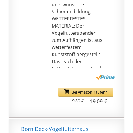
unerwünschte
Schimmelbildung
WETTERFESTES
MATERIAL: Der
Vogelfutterspender
zum Aufhängen ist aus
wetterfestem
Kunststoff hergestellt.
Das Dach der
Futterstation lässt sich
einfach anheben
STABILE BEFESTIGUNG:
Das Vogelfutterhaus
Bei Amazon kaufen*
verfügt über eine
19,09 €
19,89 €
stabile
Aufhängevorrichtung.
Maße: 19.5cm x 19.5cm
x 17cm (LxBxH)
iBorn Deck-Vogelfutterhaus
GANZJÄHRIGE