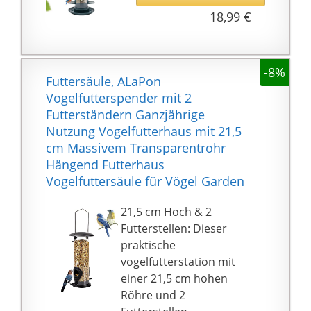
Schale und die Ringe
18,99 €
sind abnehmbar, um
die Reinigung der
gesamten Einheit zu
-8%
Futtersäule, ALaPon
ermöglichen. Eine
Vogelfutterspender mit 2
rostfreie, gepolsterte
Futterständern Ganzjährige
Klemme mit
Nutzung Vogelfutterhaus mit 21,5
Drehschraube dient zur
cm Massivem Transparentrohr
sicheren Befestigung an
Hängend Futterhaus
jeder Terrasse, jedem
Vogelfuttersäule für Vögel Garden
Deck oder Zaun,
insbesondere für
21,5 cm Hoch & 2
Menschen, die in
Futterstellen: Dieser
städtischen
praktische
Wohnungen leben, um
vogelfutterstation mit
eine Nahaufnahme zu
einer 21,5 cm hohen
ermöglichen Blick auf
Röhre und 2
wilde Vögel im