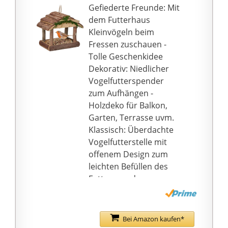
Gefiederte Freunde: Mit
dem Futterhaus
Kleinvögeln beim
Fressen zuschauen -
Tolle Geschenkidee
Dekorativ: Niedlicher
Vogelfutterspender
zum Aufhängen -
Holzdeko für Balkon,
Garten, Terrasse uvm.
Klassisch: Überdachte
Vogelfutterstelle mit
offenem Design zum
leichten Befüllen des
Futterspenders
Natur pur: Aufwendig
verarbeitetes
Vogelhaus aus
Bei Amazon kaufen*
natürlichen Materialien