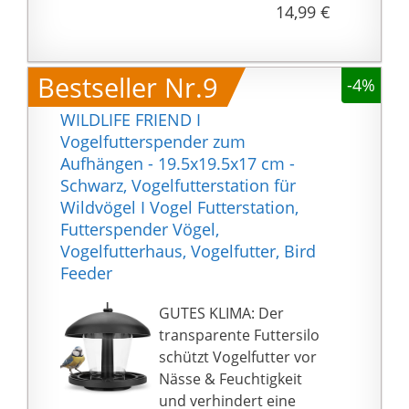
14,99 €
- Rinde & Moos als
Hingucker
Basics: Vogelfutterhaus
Bestseller Nr.9
-4%
HBT: ca. 19 x 22 x 16,5
cm - Futterschale innen
WILDLIFE FRIEND I
HBT: ca. 2 x 15,5 x 12 cm
Vogelfutterspender zum
Aufhängen - 19.5x19.5x17 cm -
Schwarz, Vogelfutterstation für
Wildvögel I Vogel Futterstation,
Futterspender Vögel,
Vogelfutterhaus, Vogelfutter, Bird
Feeder
GUTES KLIMA: Der
transparente Futtersilo
schützt Vogelfutter vor
Nässe & Feuchtigkeit
und verhindert eine