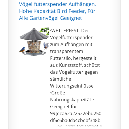
zusammengestellt, der
Vögel futterspender Aufhängen,
Sales-Team hilft Ihnen,
Ihnen die häufigsten
Hohe Kapazität Bird Feeder, Für
das Problem innerhalb
Fragen rund um die
Alle Gartenvögel Geeignet
von 24 Stunden zu
Fütterung beantwortet.
lösen.
🐦 𝐊𝐈𝐍𝐃𝐄𝐑𝐋𝐄𝐈𝐂𝐇𝐓
·WETTERFEST: Der
𝐀𝐍𝐁𝐑𝐈𝐍𝐆𝐁𝐀𝐑: Sie
Vogelfutterspender
suchen ein Vogelhaus
zum Aufhängen mit
zum Aufhängen? Dann
transparentem
sind Sie hier an der
Futtersilo, hergestellt
richtigen Stelle. Die
aus Kunststoff, schützt
verstellbare
das Vogelfutter gegen
Metallschnur lässt sich
sämtliche
an jedem Ast individuell
Witterungseinflüsse
und verstellbar
·Große
anbringen.
Nahrungskapazität：
💶 𝐆𝐄𝐋𝐃 𝐙𝐔𝐑Ü𝐂𝐊:
Geeignet für
TWOCOZY steht für
99{eca62a22522ebd250
höchste Qualität!
df6c6ba0cb4cbebf348b
Bestellen Sie heute
cca00e2372d07d8790b0