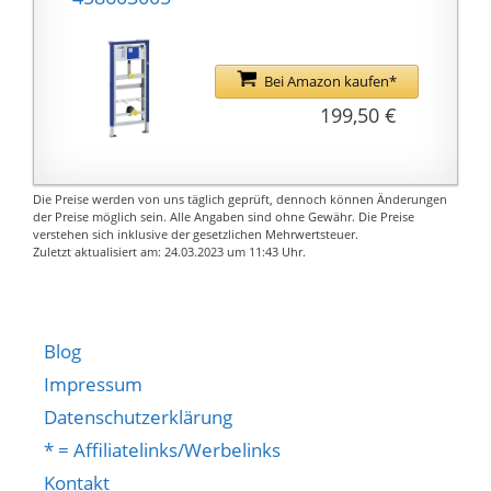
Ausscheidungen
individuellen Vorlieben
aufnimmt und in ein
entspricht. Das Urinal
geruchloses,
garantiert perfekte
Bei Amazon kaufen*
auslaufsicheres Gel
Spülergebnisse bei
199,50 €
verwandelt.
einem reduzierten
Einhändige Bedienung:
Wasserverbrauch. Das
Der Urinbeutel verfügt
Produkt kann sogar in
über ein griffiges
Die Preise werden von uns täglich geprüft, dennoch können Änderungen
einer kleinen Toilette
der Preise möglich sein. Alle Angaben sind ohne Gewähr. Die Preise
Design, das eine
erfolgreich verwendet
verstehen sich inklusive der gesetzlichen Mehrwertsteuer.
einhändige Bedienung
Zuletzt aktualisiert am: 24.03.2023 um 11:43 Uhr.
werden, da es eine
ermöglicht. Der große
kompakte Größe hat
Durchmesser und das
und an der Wand
vertiefte, gebogene
montiert ist, so dass es
Blog
Design des Katheters
nicht viel Platz
verhindern das
Impressum
einnimmt.
Auslaufen von Urin. Der
Datenschutzerklärung
Einwegurinbeutel hat
* = Affiliatelinks/Werbelinks
einen versiegelten
Kontakt
Reißverschluss und