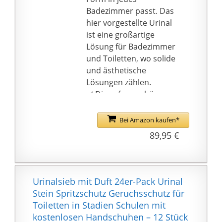
hervorragend als
Badezimmer passt. Das
Toilettenbrille/ Urinals/
hier vorgestellte Urinal
Waschbecken/ Bidets
ist eine großartige
geeignet um die
Lösung für Badezimmer
Ausbreitung von
und Toiletten, wo solide
Keimen im Bad
und ästhetische
einzuschränken. Durch
Lösungen zählen.
seine genormten
✅ Diese formschöne
Anschlüsse ist diese
Urinal aus dem Hause
Pissoir zur universellen
VBChome bietet
Bei Amazon kaufen*
Montage geeignet.
komfort auf höchstem
89,95 €
✅ Die reine Form Felix
Niveau. Urinal mit
Badezimmerkeramik
pflegeleichte
bietet daher eine
Oberfläche erleichtert
hervorragende
Ihnen die Reinigung -
Urinalsieb mit Duft 24er-Pack Urinal
Gestaltungsmöglichkeit
für perfekte Sauberkeit.
Stein Spritzschutz Geruchsschutz für
, um ein Bad zu
Dank dem
Toiletten in Stadien Schulen mit
schaffen, das Ihren
geschlossenem
kostenlosen Handschuhen – 12 Stück