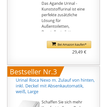
Das Agande Urinal -
Kunststoffurinal ist eine
perfekte zusätzliche
Lösung für
Außentoiletten,
Baustellentoiletten,
Gartentoiletten,
Campingtoiletten und
Bei Amazon kaufen*
Toilettenkabinen.
29,49 €
Camping Garten Keller
Baustelle WC . Die
Flüssigkeitsbelastung
Bestseller Nr.3
der Komposttoilette
wird durch das Urinal
Urinal Roca Nexo m. Zulauf von hinten,
reduziert und
inkl. Deckel mit Absenkautomatik,
unangenehme Gerüche
weiß, Large
werden verhindert.
Schaffen Sie sich mehr