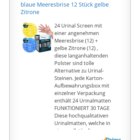
individuellen Vorlieben
Spülrand ist er auch
blaue Meeresbrise 12 Stück gelbe
entspricht. Das Urinal
hygienischer- können
Zitrone
garantiert perfekte
sich keine
Spülergebnisse bei
Verunreinigungen -
24 Urinal Screen mit
einem reduzierten
weniger Schmutz,
einer angenehmen
Wasserverbrauch. Das
Keime sammeln.
Meeresbrise (12) +
Produkt kann sogar in
✅ Dank seiner hohen
gelbe Zitrone (12) ,
einer kleinen Toilette
Qualität ist das Mini
diese langanhaltenden
erfolgreich verwendet
Urinal ein ästhetisches
Polster sind tolle
werden, da es eine
Element in jedem
Alternative zu Urinal-
kompakte Größe hat
Badezimmer. Das
Steinen. Jede Karton-
und an der Wand
Urinal in Farbe
Aufbewahrungsbox mit
montiert ist, so dass es
VBChome Weiß aus
einzelner Verpackung
nicht viel Platz
Keramik ist mit einem
enthält 24 Urinalmatten
einnimmt.
universellen
FUNKTIONIERT 30 TAGE
senkrechten Abgang
Diese hochqualitativen
ausgestattet und mit
Urinalmatten, welche in
dem Zulauf von Oben.
einer vollständig
Sein charakteristisches
zertifizierten,