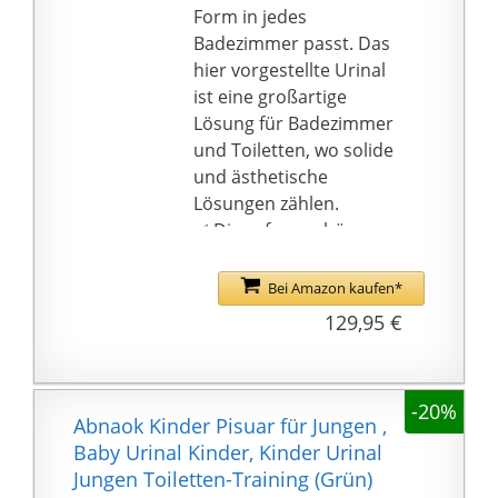
Produkt kann sogar in
Ihre Rohrleitung
Form in jedes
einer kleinen Toilette
gelangen, und schaffen
Badezimmer passt. Das
erfolgreich verwendet
frische Atmosphäre.
hier vorgestellte Urinal
werden, da es eine
ist eine großartige
kompakte Größe hat
Lösung für Badezimmer
und an der Wand
und Toiletten, wo solide
montiert ist, so dass es
und ästhetische
nicht viel Platz
Lösungen zählen.
einnimmt.
✅ Diese formschöne
Urinal aus dem Hause
VBChome bietet
Bei Amazon kaufen*
komfort auf höchstem
129,95 €
Niveau. Urinal mit
pflegeleichte
Oberfläche erleichtert
-20%
Ihnen die Reinigung -
Abnaok Kinder Pisuar für Jungen ,
für perfekte Sauberkeit.
Baby Urinal Kinder, Kinder Urinal
Dank dem
Jungen Toiletten-Training (Grün)
geschlossenem