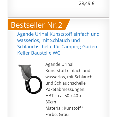
Gartentoiletten,
29,49 €
Campingtoiletten und
Toilettenkabinen.
Camping Garten Keller
Bestseller Nr.2
Baustelle WC .
Die
Agande Urinal Kunststoff einfach und
Flüssigkeitsbelastung
wasserlos, mit Schlauch und
der Komposttoilette
Schlauchschelle für Camping Garten
wird durch das Urinal
Keller Baustelle WC
reduziert und
unangenehme Gerüche
Agande Urinal
werden verhindert.
Kunststoff einfach und
wasserlos, mit Schlauch
und Schlauchschelle
Paketabmessungen:
HBT = ca. 50 x 40 x
30cm
Material: Kunstoff *
Farbe: Grau