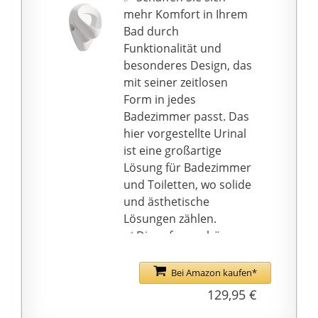
mehr Komfort in Ihrem
bakteriell und damit
Bad durch
hervorragend als
Funktionalität und
Toilettenbrille/ Urinals/
besonderes Design, das
Waschbecken/ Bidets
mit seiner zeitlosen
geeignet um die
Form in jedes
Ausbreitung von
Badezimmer passt. Das
Keimen im Bad
hier vorgestellte Urinal
einzuschränken. Durch
ist eine großartige
seine genormten
Lösung für Badezimmer
Anschlüsse ist diese
und Toiletten, wo solide
Pissoir zur universellen
und ästhetische
Montage geeignet.
Lösungen zählen.
Die Form der
✅ Diese formschöne
Badezimmerkeramik
Urinal aus dem Hause
bietet daher eine
VBChome bietet
hervorragende
Bei Amazon kaufen*
komfort auf höchstem
Gestaltungsmöglichkeit
129,95 €
Niveau. Urinal mit
, um ein Bad zu