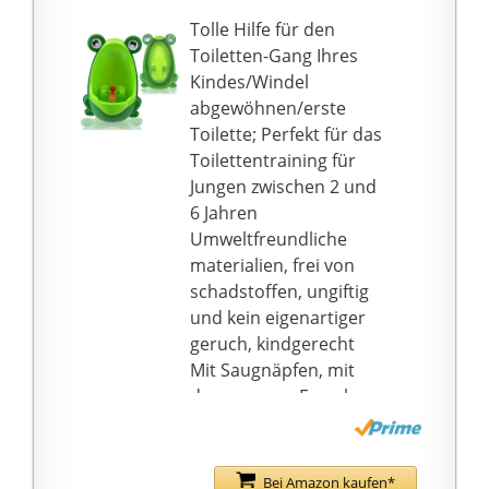
Spülrand ist er auch
Tolle Hilfe für den
hygienischer- können
Toiletten-Gang Ihres
sich keine
Kindes/Windel
Verunreinigungen -
abgewöhnen/erste
weniger Schmutz,
Toilette; Perfekt für das
Keime sammeln.
Toilettentraining für
✅ Dank seiner hohen
Jungen zwischen 2 und
Qualität ist das Pico
6 Jahren
Urinal ein ästhetisches
Umweltfreundliche
Element in jedem
materialien, frei von
Badezimmer. Das
schadstoffen, ungiftig
Urinal in Farbe
und kein eigenartiger
VBChome Weiß aus
geruch, kindgerecht
Keramik ist mit einem
Mit Saugnäpfen, mit
universellen
denen unser Frosch-
senkrechten Abgang
Urinal an jeder Wand
ausgestattet und mit
oder Oberfläche des
dem Zulauf von Oben.
Badezimmers befestigt
Bei Amazon kaufen*