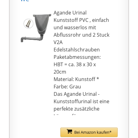
Agande Urinal
Kunststoff PVC , einfach
und wasserlos mit
Abflussrohr und 2 Stuck
V2A
Edelstahlschrauben
Paketabmessungen:
HBT = ca. 38 x 30 x
20cm
Material: Kunstoff *
Farbe: Grau
Das Agande Urinal -
Kunststoffurinal ist eine
perfekte zusätzliche
Lösung für
Außentoiletten,
Baustellentoiletten,
Bei Amazon kaufen*