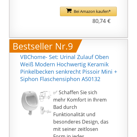
Keramik ist mit einem
universellen Abgang
Bei Amazon kaufen*
ausgestattet und mit
80,74 €
dem Zulauf von oben
oder von hinten. Sein
charakteristisches
Bestseller Nr.9
Merkmal ist die
Haltbarkeit. Für das
VBChome- Set: Urinal Zulauf Oben
Urinal wurde Keramik
Weiß Modern Hochwertig Keramik
verwendet, die nicht
Pinkelbecken senkrecht Pissoir Mini +
nur massiv ist, sondern
Siphon Flaschensiphon A50132
auch sehr ästhetisch
aussieht.
✅ Schaffen Sie sich
✅ Für die Herstellung
mehr Komfort in Ihrem
des Urinals wurde
Bad durch
Sanitärkeramik
Funktionalität und
verwendet. Das
besonderes Design, das
Material ist anti-
mit seiner zeitlosen
bakteriell und damit
Form in jedes