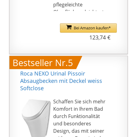
pflegeleichte
Oberfläche erleichtert
Ihnen die Reinigung -
für perfekte Sauberkeit.
Bei Amazon kaufen*
Dank dem
123,74 €
geschlossenem
Spülrand ist er auch
hygienischer- können
Bestseller Nr.5
sich keine
Verunreinigungen -
Roca NEXO Urinal Pissoir
weniger Schmutz,
Absaugbecken mit Deckel weiss
Keime sammeln.
Softclose
✅ Dank seiner hohen
Qualität ist das Chic
Schaffen Sie sich mehr
Urinal ein ästhetisches
Komfort in Ihrem Bad
Element in jedem
durch Funktionalität
Badezimmer. Das
und besonderes
Urinal in Farbe
Design, das mit seiner
VBChome Weiß aus