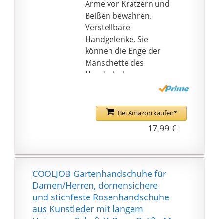
Arme vor Kratzern und
have separate terms,
Beißen bewahren.
are sold from abroad
Verstellbare
and may differ from
Handgelenke, Sie
local products,
können die Enge der
including fit, age
Manschette des
ratings, and language
Handschuhs anpassen,
of product, labeling or
geeignet für starke
instructions.
oder dünne Arme, hält
auch Bienenflöhe
Bei Amazon kaufen*
Insekten davon ab, in
17,99 €
die Handschuhe zu
gelangen
Bequem und flexibel –
Die gartenhandschuhe
COOLJOB Gartenhandschuhe für
herren aus weichem
Damen/Herren, dornensichere
Material mit
und stichfeste Rosenhandschuhe
ergonomischem Design
aus Kunstleder mit langem
können die Flexibilität