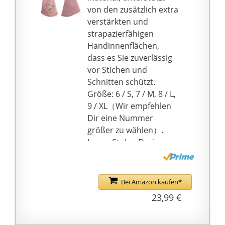
Details der
von den zusätzlich extra
Gartenhandschuhe:
verstärkten und
Verlängerte
strapazierfähigen
Ellenbogenlänge – 21
Handinnenflächen,
cm; verstärkte
dass es Sie zuverlässig
pannensichere
vor Stichen und
Handfläche und
Schnitten schützt.
Fingerspitzen;
Größe: 6 / S, 7 / M, 8 / L,
hochwertiges
9 / XL（Wir empfehlen
Schweinsleder bietet
Dir eine Nummer
Atmungsaktivität und
größer zu wählen）.
Komfort, hält Ihre
Lange Stulpe Design:
Hände flexibel für
Ellenbogenlange
Gartenwerkzeuge.
Manschette schützt den
Vielfältige
Ellenbogen, verhindert
Bei Amazon kaufen*
Einsatzmöglichkeiten:
das Eindringen von
23,99 €
Lange Ärmel
Erde, Schmutz, Dornen
Gartenhandschuhe
und Stacheln. Die
perfekte Passform für