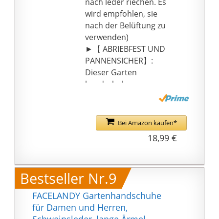
nach leder riechen. Es
für eine Vielzahl von
wird empfohlen, sie
Gärtnern erhöhen
nach der Belüftung zu
kann. Wenn Sie es
verwenden)
längere Zeit tragen, tritt
►【 ABRIEBFEST UND
kein übermäßiges
PANNENSICHER】:
Schwitzen auf.
Dieser Garten
handschuhe
Unterarmschutz Die
Ärmel können auch mit
Kordeln verstellt
Bei Amazon kaufen*
werden einer
18,99 €
zusätzlichen Schicht
Hirschleder an Fingern
und Handfläche
Bestseller Nr.9
►【TOUCHSCREEN 】:
Fingerspitzen
FACELANDY Gartenhandschuhe
ermöglicht eine präzise
für Damen und Herren,
Bedienung von Touch-