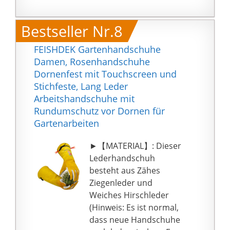
vermieden. 3
verschiedene Größen
Bestseller Nr.8
zur Auswahl.
Komfort und
FEISHDEK Gartenhandschuhe
Haltbarkeit: Die
Damen, Rosenhandschuhe
ergonomisch
Dornenfest mit Touchscreen und
geschwungenen
Stichfeste, Lang Leder
Daumen liegen nahe an
Arbeitshandschuhe mit
der Hand und
Rundumschutz vor Dornen für
erleichtern das Greifen
Gartenarbeiten
von Gartengeräten. Das
Ledermaterial bietet
►【MATERIAL】: Dieser
genügend Flexibilität
Lederhandschuh
für Bau- oder
besteht aus Zähes
Hausaufgaben.
Ziegenleder und
Arbeitssicherheit: Die
Weiches Hirschleder
Handfläche ist mit einer
(Hinweis: Es ist normal,
Naht bedeckt, die die
dass neue Handschuhe
Griffstärke des Lenkers