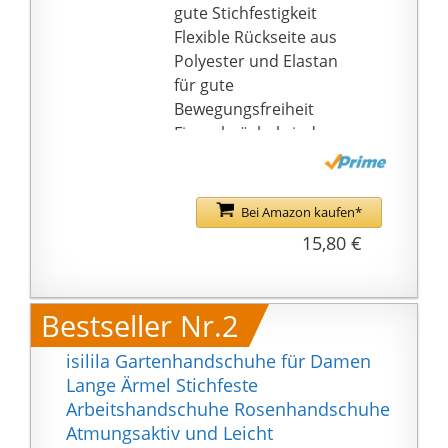
gute Stichfestigkeit
Flexible Rückseite aus
Polyester und Elastan
für gute
Bewegungsfreiheit
Fingerknöchel sind
gegen Einstiche und
Kratzer geschützt
Einstichfestes
Bei Amazon kaufen*
Handflächenpolster
15,80 €
und schützende
Stulpen bis zum
Ellenbogen
Bestseller Nr.2
isilila Gartenhandschuhe für Damen
Lange Ärmel Stichfeste
Arbeitshandschuhe Rosenhandschuhe
Atmungsaktiv und Leicht