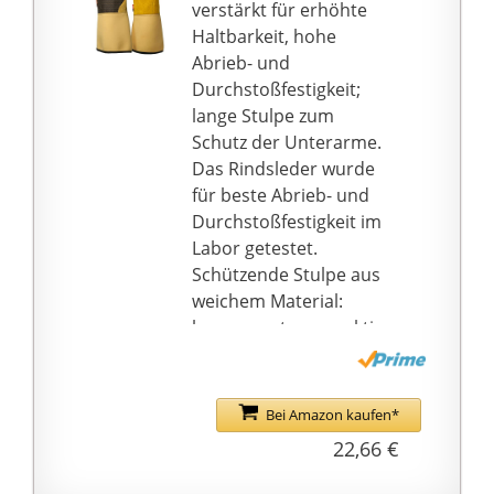
und Büschen und
verstärkt für erhöhte
verhindern, dass Ihre
Haltbarkeit, hohe
Arme Giftefeu
Abrieb- und
ausgesetzt sind.
Durchstoßfestigkeit;
Details der
lange Stulpe zum
Gartenhandschuhe:
Schutz der Unterarme.
Verlängerte
Das Rindsleder wurde
Ellenbogenlänge – 21
für beste Abrieb- und
cm; verstärkte
Durchstoßfestigkeit im
pannensichere
Labor getestet.
Handfläche und
Schützende Stulpe aus
Fingerspitzen;
weichem Material:
hochwertiges
bequem, atmungsaktiv,
Rindsleder bietet
leicht.
Komfort, hält Ihre
Eignet sich für
Hände flexibel für
Rosensträucher und
Bei Amazon kaufen*
Gartenwerkzeuge.
große Dornen: Zum
22,66 €
Vielfältige
Zurückschneiden und
Einsatzmöglichkeiten:
Entfernen von