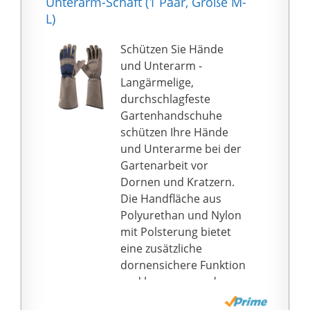
Unterarm-Schaft (1 Paar, Größe M-
Ihrer Daumen und
L)
Empfindlichkeit
erhöhen, erleichtert
Schützen Sie Hände
das Greifen von garten
und Unterarm -
werkzeug. Clevere
Langärmelige,
Konstruktion der Nähte
durchschlagfeste
reicht aus, um die
Gartenhandschuhe
Flexibilität zu erhalten.
schützen Ihre Hände
Wie Pflanzen von
und Unterarme bei der
Samen, Besatz, Spray,
Gartenarbeit vor
Jäten，Ideal für frauen
Dornen und Kratzern.
mutter muttertag
Die Handfläche aus
geschenk
Polyurethan und Nylon
Dornen & kratzfest –
mit Polsterung bietet
Garten handschuhe
eine zusätzliche
schnittfest, perfekt für
dornensichere Funktion
die Behandlung von
und hervorragende
Brombeeren, Kakteen,
Griffigkeit bei der Arbeit