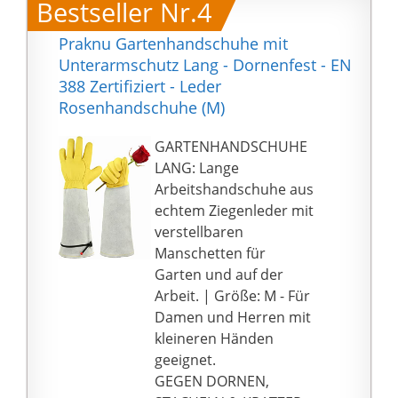
Bestseller Nr.4
durchstechfeste
Schweinsleder und
Handfläche bietet eine
Ziegenleder.
Praknu Gartenhandschuhe mit
weiche Polsterung an,
【Biegsam und
Unterarmschutz Lang - Dornenfest - EN
wo zusätzlicher Schutz
Bequem】Der
388 Zertifiziert - Leder
für empfindliche Haut
Daumenbereich ist
Rosenhandschuhe (M)
benötigt wird.
ergonomisch gestaltet
►ESSENTIAL FÜR
und das Greifen von
GARTENHANDSCHUHE
GÄRTNER: Die ISILILA
Gartenwerkzeugen ist
LANG: Lange
Handschuhe für
für Sie ein Kinderspiel.
Arbeitshandschuhe aus
schwere Arbeiten im
Das Rindsleder ist
echtem Ziegenleder mit
Hof sind unerlässlich
geschmeidig und
verstellbaren
für das Handhaben von
flexibel genug, um die
Manschetten für
Rosendornen,
Fingerfertigkeit für
Garten und auf der
Kaktusdornen, Äste,
feinmotorische
Arbeit. | Größe: M - Für
Reben, Giftefeu,
Aufgaben wie das
Damen und Herren mit
Sumach oder Eiche,
Pflanzen von Samen
kleineren Händen
Stechpalmenbürsten,
aufrechtzuerhalten.
geeignet.
Berberitzenbürsten
【Kein Dorn Durch】Als
GEGEN DORNEN,
und die meisten
Gartenhandschuhe ist