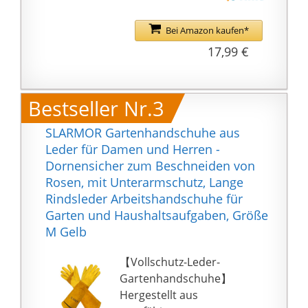
Schutz. Touchscreen-
Handschuhe: 3 Finger
Bei Amazon kaufen*
können den Bildschirm
17,99 €
berühren.
►PEZIELL FÜR FRAUEN
ENTWORFEN:
Bestseller Nr.3
Ergonomisches Design
an der Handfläche und
SLARMOR Gartenhandschuhe aus
an den Fingern
Leder für Damen und Herren -
ermöglicht ein
Dornensicher zum Beschneiden von
einfaches Ergreifen
Rosen, mit Unterarmschutz, Lange
Ihrer
Rindsleder Arbeitshandschuhe für
Gartengeräte.Weiche &
Garten und Haushaltsaufgaben, Größe
flexible Materialien
M Gelb
vermeiden ermüdete
Hände bei Frauen, die
【Vollschutz-Leder-
gerne im Garten
Gartenhandschuhe】
arbeiten.Atmungsaktiv
Hergestellt aus
und flexibel für