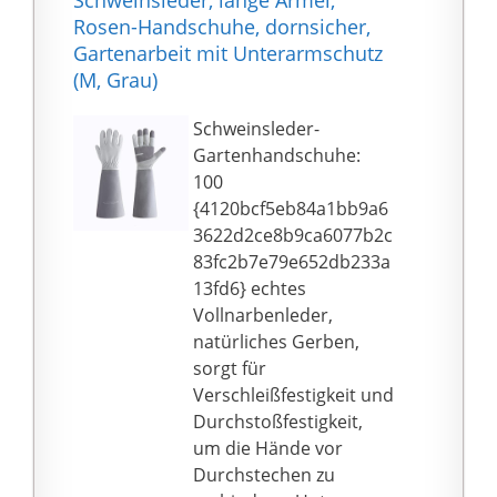
Schweinsleder, lange Ärmel,
Bildschirmen jeglicher
Rosen-Handschuhe, dornsicher,
Art.
Gartenarbeit mit Unterarmschutz
►【PRAKTISCHE
(M, Grau)
GARTENHANDSCHUHE
】: Unsere Leder
Schweinsleder-
Gartenhandschuhe
Gartenhandschuhe:
können zum
100
Beschneiden oder
{4120bcf5eb84a1bb9a6
Pflanzen von
3622d2ce8b9ca6077b2c
Gartenkakteen, Rosen,
83fc2b7e79e652db233a
Brombeeren,
13fd6} echtes
stacheligen Sträuchern
Vollnarbenleder,
und anderen
natürliches Gerben,
stacheligen Pflanzen
sorgt für
verwendet werden und
Verschleißfestigkeit und
sind auch intime
Durchstoßfestigkeit,
Geschenke für Freunde
um die Hände vor
und Verwandte
Durchstechen zu
►【GARANTIE】: Wir