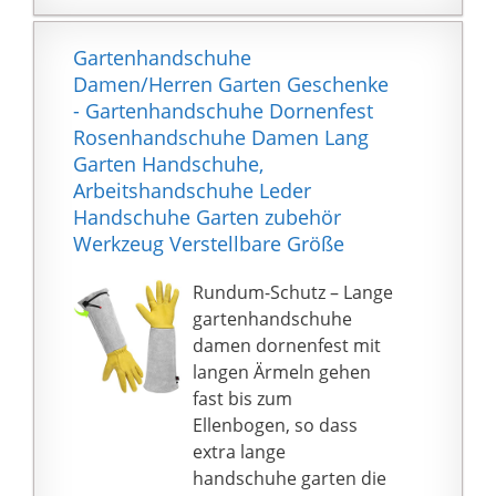
Lange Ärmel
Rosenstöcken.
Gartenhandschuhe
Die Stulpe schützt Ihre
Gartenhandschuhe
perfekte Passform für
Haut vor Kratzern. Das
Damen/Herren Garten Geschenke
Frauen und Männer.
Material ist reißfest.
- Gartenhandschuhe Dornenfest
Diese Rindsleder
Rosenhandschuhe Damen Lang
Gartenhandschuhe
Garten Handschuhe,
sind ideal für
Arbeitshandschuhe Leder
Gartenarbeit,
Handschuhe Garten zubehör
Landwirtschaft,
Werkzeug Verstellbare Größe
Trimmen von Rosen,
Beschneiden von
Rundum-Schutz – Lange
Sträuchern und
gartenhandschuhe
Heidelbeeren,
damen dornenfest mit
Schneiden von Kakteen
langen Ärmeln gehen
und anderen
fast bis zum
Stachelpflanzen im
Ellenbogen, so dass
Garten oder auf der
extra lange
Terrasse.
handschuhe garten die
International products