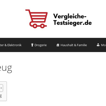
r & Elektronik
Drogerie
Haushalt & Familie
Mo
eug
g