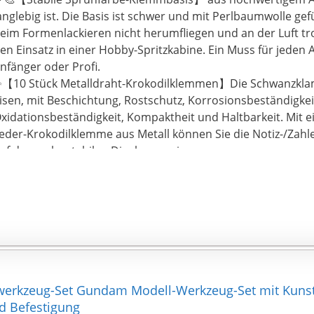
anglebig ist. Die Basis ist schwer und mit Perlbaumwolle gefü
eim Formenlackieren nicht herumfliegen und an der Luft tro
en Einsatz in einer Hobby-Spritzkabine. Ein Muss für jeden 
nfänger oder Profi.
【10 Stück Metalldraht-Krokodilklemmen】Die Schwanzkla
isen, mit Beschichtung, Rostschutz, Korrosionsbeständigkei
xidationsbeständigkeit, Kompaktheit und Haltbarkeit. Mit 
eder-Krokodilklemme aus Metall können Sie die Notiz-/Zahle
uf dem sehr stabilen Display anzeigen.
‍🎨【Einfach zu bedienen】 Das Modell-Sprühfarben-Kit die
nd Positionieren von Widgets für den Betrieb mit Spritzpist
bersprühen beider Hände zu vermeiden. Ermöglicht es Ihne
nd sauber zu halten, während Sie Ihre Hobby-Modellprojekt
earbeiten oder von Hand bemalen.
 【Werkzeuge zum Malen von Modellen】 Clips und Halter
on Modellen sind praktisch, um das Modell zu warten und zu 
m in verschiedenen Winkeln zu malen und das Trocknen vo
werkzeug-Set Gundam Modell-Werkzeug-Set mit Kunsts
nterstützen. Und die starke Metallfeder-Krokodilklemme häl
d Befestigung