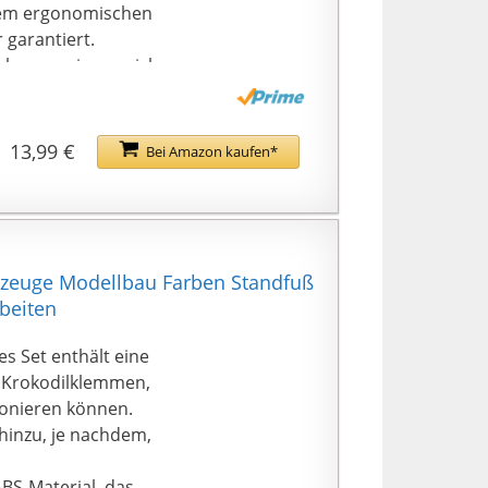
inem ergonomischen
 garantiert.
kzeuge eignen sich
houette, Schriftzüge,
ch verwendet
es Kunsthandwerk
13,99 €
Bei Amazon kaufen*
Metallteilen, und
i der Verwendung
n unter 6 Jahren fern
zeuge Modellbau Farben Standfuß
beiten
s Set enthält eine
e Krokodilklemmen,
ionieren können.
hinzu, je nachdem,
BS-Material, das