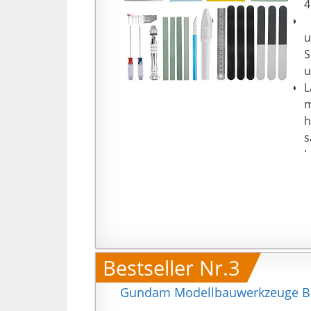
4
【
u
S
u
L
m
h
s
L
G
A
i
b
L
t
Bestseller Nr.3
s
Gundam Modellbauwerkzeuge Bas