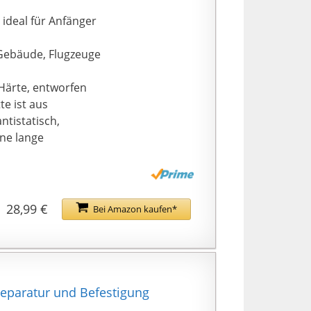
ideal für Anfänger
 Gebäude, Flugzeuge
Härte, entworfen
te ist aus
ntistatisch,
ine lange
, geeignet für
am-Bauarbeiten. Es
 ihr Modell zu
28,99 €
Bei Amazon kaufen*
n Box, bequem zu
t und überall
eparatur und Befestigung