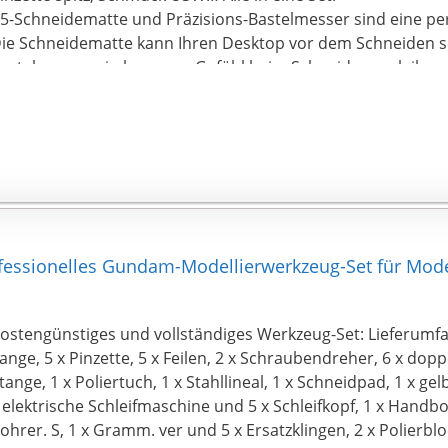
5-Schneidematte und Präzisions-Bastelmesser sind eine pe
ie Schneidematte kann Ihren Desktop vor dem Schneiden 
astelmesser ein besseres Gefühl beim Schneiden verleihen
Tolles Geschenk】: Wenn Sie einen Freund wie Animation,
ehr viel haben, oder sie oder er ist ein Anfänger des Modell
IY Bastelwerkzeug Modellbau Werkzeug Set direkt als Gesch
reunde präsentieren, oder verwenden Sie die Modellwerkze
eschenk für Ihren geschätzten Freund zu erstellen.
Hinweis】: Metallteile des Modell Bausatz set, die Kanten w
itte sorgfältig verwendet! Am wichtigsten: Lassen Sie sich n
nter dem 18 jährigen berühren.
sionelles Gundam-Modellierwerkzeug-Set für Model
ostengünstiges und vollständiges Werkzeug-Set: Lieferumfa
ange, 5 x Pinzette, 5 x Feilen, 2 x Schraubendreher, 6 x dopp
tange, 1 x Poliertuch, 1 x Stahllineal, 1 x Schneidpad, 1 x ge
 elektrische Schleifmaschine und 5 x Schleifkopf, 1 x Handb
ohrer. S, 1 x Gramm. ver und 5 x Ersatzklingen, 2 x Polierbloc