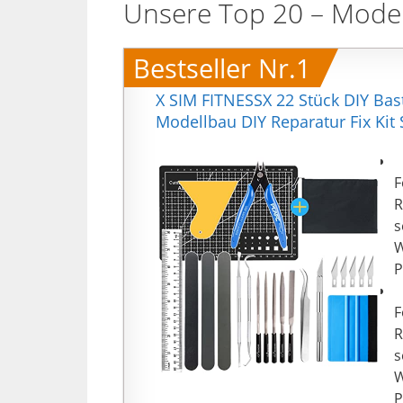
Unsere Top 20 – Mode
Bestseller Nr.1
X SIM FITNESSX 22 Stück DIY Bas
Modellbau DIY Reparatur Fix Ki
【
F
R
s
W
P
【
F
R
s
W
P