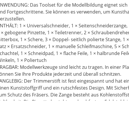
NWENDUNG: Das Toolset für die Modellbildung eignet sich 
nd Fortgeschrittene. Sie können es verwenden, um Kunst
erzustellen.
NTHÄLT: 1 × Universalschneider, 1 × Seitenschneiderzange, 
 × gebogene Pinzette, 1 × Teiletrenner, 2 × Schraubendreher,
itterbox, 1 × Schere, 3 × Doppel- seitlich polierte Stange, 1
atz × Ersatzschneider, 1 × manuelle Schleifmaschine, 5 × Sch
chachtel, 1 × Schneidpad, 1 × flache Feile, 1 × halbrunde Feile
inkeln, 1 × Poliertuch
RAGBAR: Modellwerkzeuge sind leicht zu tragen. In einer Pla
önnen Sie Ihre Produkte jederzeit und überall schnitzen.
ANGLEBIG: Der Trimmerstift ist fest eingespannt und hat ei
inen Kunststoffgriff und ein rutschfestes Design. Mit Siche
um Schutz des Fräsers. Die Zange besteht aus Kohlenstoffst
altbarkeit. Die Pinzette besteht aus hochfestem Edelstahl, is
äurehaltig, korrosionsbeständig und antimagnetisch. Ander
uch hohe Qualität.
ROSSE GESCHENKE: Wenn Ihre Freunde Animation, Cartoon