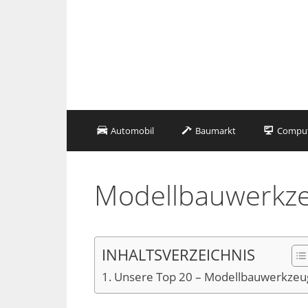
Zum
Inhalt
springen
Automobil
Baumarkt
Compute
Modellbauwerkz
INHALTSVERZEICHNIS
Unsere Top 20 – Modellbauwerkzeu