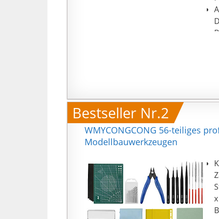
A
D
B
【
s
D
F
G
【
Bestseller Nr.2
b
u
WMYCONGCONG 56-teiliges profes
Modellbauwerkzeugen
K
Z
S
x
B