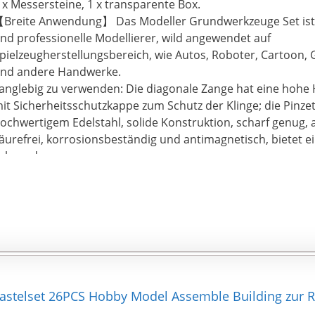
 x Messersteine, 1 x transparente Box.
Breite Anwendung】 Das Modeller Grundwerkzeuge Set ist 
nd professionelle Modellierer, wild angewendet auf
pielzeugherstellungsbereich, wie Autos, Roboter, Cartoon,
nd andere Handwerke.
anglebig zu verwenden: Die diagonale Zange hat eine hohe 
it Sicherheitsschutzkappe zum Schutz der Klinge; die Pinzet
ochwertigem Edelstahl, solide Konstruktion, scharf genug, a
äurefrei, korrosionsbeständig und antimagnetisch, bietet e
ebensdauer.
roßartiger Helfer: Erfüllt alle grundlegenden Anforderungen
nfänger und Fortgeschrittene, großer Helfer für Ihre Gund
st auch ein tolles Geschenk für Ihre Freunde und Familie, um
auen. Wir freuen uns auf Ihre Meisterwerke
eicht und tragbar: Verpackt in einer stabilen transparente
ragen und zu installieren, können Sie Ihre Produkte jederzei
chnitzen.
telset 26PCS Hobby Model Assemble Building zur R