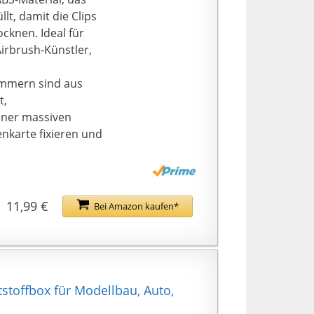
llt, damit die Clips
cknen. Ideal für
Airbrush-Künstler,
mmern sind aus
t,
einer massiven
nkarte fixieren und
nt zum Befestigen
olen, um ein
n, Ihre Hände frei
11,99 €
Bei Amazon kaufen*
e mit der Airbrush
ungen zum Malen
stützen, hilfreich,
n Modellen zu
toffbox für Modellbau, Auto,
t die