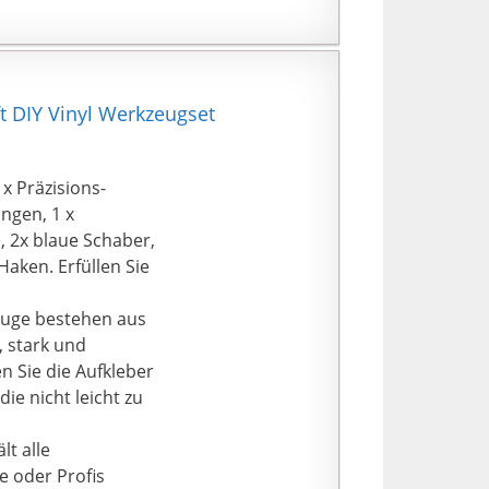
n Sie diese
 präsentieren oder
en für Ihren
 DIY Vinyl Werkzeugset
x Präzisions-
ingen, 1 x
, 2x blaue Schaber,
aken. Erfüllen Sie
euge bestehen aus
, stark und
n Sie die Aufkleber
e nicht leicht zu
t alle
e oder Profis