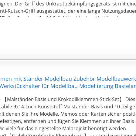
ignen. Der Griff des Unkrautbekämpfungsgeräts ist mit e
nti-Rutsch-Griff ausgestattet, der eine lange Nutzungsdauer
Tolles Geschenk】: 26 Stück Vinyl-Unkrautbekämpfungswer
erfekt für Papierarbeiten, selbstklebendes Vinyl, Nähen, Sil
ameo-Arbeiten und grundlegende Bastelarbeiten. Kann au
erden, um Spielzeug, Autos, Roboter, Cartoons und ander
erzustellen.
Warmer Hinweis】: Dieser Werkzeugsatz besteht aus vielen 
ie Kanten sind scharf (z. B. die Ersatzklingen). Seien Sie be
orsichtig. Am wichtigsten ist, bitte halten Sie es von Kinder
!
mmen mit Ständer Modellbau Zubehör Modellbauwerk
rkstückhalter für Modellbau Modellierung Bastelar
 【Malständer-Basis und Krokodilklemmen-Stick-Set】 Diese
tabile 9x14-Loch-Kunststoff-Malständer-Basis und 10-teilig
it denen Sie Ihre Modelle, Memos oder Karten sicher posit
efestigen, entfernen und fügen Sie Klemmen an Ihrer Basis 
ie viele für das eingestellte Malprojekt benötigt werden.
‍🎨【Stabile Sprühfarbe-Klemmbasis】 aus hochwertigem A