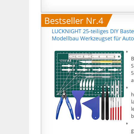
m
M
d
Bestseller Nr.4
g
LUCKNIGHT 25-teiliges DIY Bast
Modellbau Werkzeugset für Auto
【
B
S
5
a
【
h
l
l
b
【
g