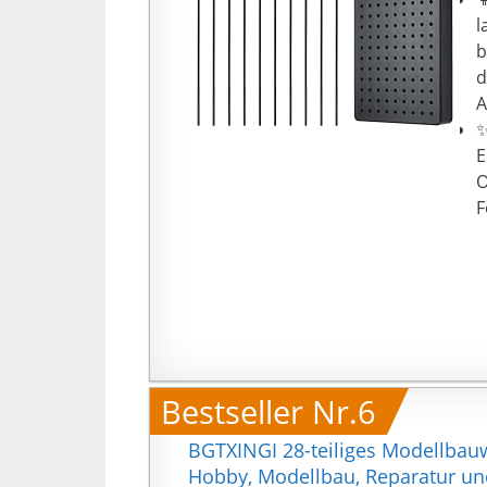
l
b
d
A
✨
E
O
F
a

u
Ü
u
b
✨
Bestseller Nr.6
v
u
BGTXINGI 28-teiliges Modellbau
u
Hobby, Modellbau, Reparatur un