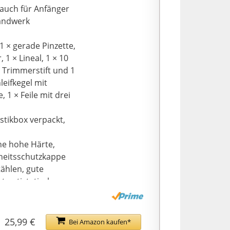
auch für Anfänger
handwerk
1 × gerade Pinzette,
 1 × Lineal, 1 × 10
 × Trimmerstift und 1
leifkegel mit
, 1 × Feile mit drei
stikbox verpackt,
ne hohe Härte,
rheitsschutzkappe
ählen, gute
t antistatisch,
e Artikel haben
 und Modell sehr
25,99 €
Bei Amazon kaufen*