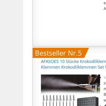
e
A
【
p
C
w
h
【
d
Bestseller Nr.5
v
!!
AFASOES 10 Stücke Krokodilkle
Klemmen Krokodilklemmen Set We
✨
s
m
B
w
