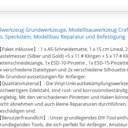
ögen oder sie oder er ein Anfänger des Modells sind, könne
odellierungswerkzeuge Ihren Freunden direkt als Geschenk
ie Modellwerkzeuge verwenden, um ein Geschenk zu erstell
eschätzten Freund.
elwerkzeug Grundwerkzeuge, Modellbauwerkzeug Craft
s, Speckstein, Modellbau Reparatur und Befestigung
Paket inklusive】: 1 x A5-Schneidematte, 1 x 15 cm Lineal, 2 
astelmesser (Silber und Gold) +5 x 11 # Klingen + 5 x 17 # Kl
eitenschneidezange, 1x ESD-10-Pinzette , 1x ESD-15-Pinzette
x verschiedene Dateitypen und 2x verschiedene Silhouette-H
lle Grundvoraussetzungen für Anfänger.
Qualitätsmaterial】: Die Vinyl-Unkrautbekämpfungswerkz
ochwertigem Edelstahl, sind rost- und korrosionsbeständig
anglebig. Mit den verschiedenen Pinzetten und Haken könne
eicht abnehmen und auch kleine Reparaturen durchführen, di
eschädigen sind.
Benutzerfreundlich】: Unser grundlegendes DIY-Tool enthäl
rundlegenden Tools, die sich perfekt für Anfänger, Amateur