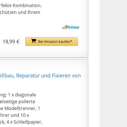
rfekte Kombination.
schützen und Ihrem
.
 Cartoon und Modell
s, können Sie dieses
enk an Ihre
18,99 €
Bei Amazon kaufen*
uge, um ein
erden scharf sein,
icht von Kindern
lbau, Reparatur und Fixieren von
ng: 1 x diagonale
elseitige polierte
lbe Modelltrenner, 1
ohrer und 10 x
k, 4 x Schleifpapier,