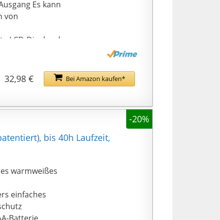
 Ausgang Es kann
n von
te LCD-Display der
teriestatus klar
te IP65-
st vor
32,98 €
Bei Amazon kaufen*
 Outdoor-Reisen.
ff und einen Haken,
en Ständer gehängt
-20%
nschirm ist für
amping, Leselampe,
entiert), bis 40h Laufzeit,
x 1, USB-C-
e sich bitte per E-
eies warmweißes
96f354956f67d615}
rs einfaches
schutz
AA-Batterie