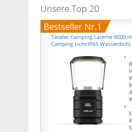
Unsere Top 20
Bestseller Nr.1
Tavaler Camping Laterne 8000 m
Camping Licht IP65 Wasserdicht
【
B
H
W
I
d
W
【
E
K
S