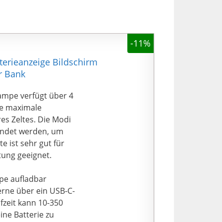
-11%
erieanzeige Bildschirm
r Bank
ampe verfügt über 4
ne maximale
res Zeltes. Die Modi
endet werden, um
e ist sehr gut für
tung geeignet.
pe aufladbar
rne über ein USB-C-
fzeit kann 10-350
ine Batterie zu