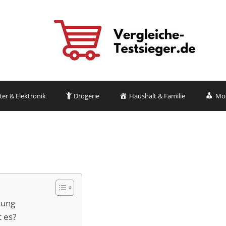
r & Elektronik
Drogerie
Haushalt & Familie
Mo
tung
 es?