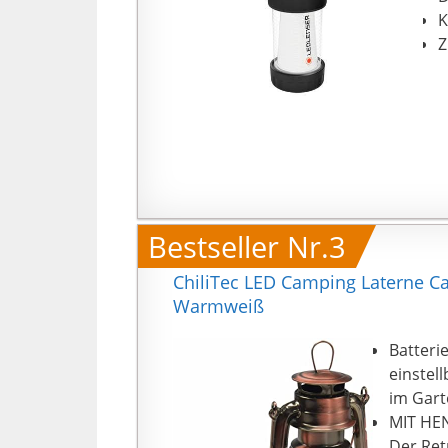
K
Z
Bestseller Nr.3
ChiliTec LED Camping Laterne C
Warmweiß
Batteri
einstel
im Gart
MIT HEN
Der Ret