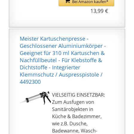
Bei Amazon kaufen*
Aluminium und hält
13,99 €
dadurch jeder
Belastung stand. Der
Griff ist aus einer
stabilen Zinklegierung
Meister Kartuschenpresse -
gefertigt.
Geschlossener Aluminiumkörper -
EINFACH ZU
Geeignet für 310 ml Kartuschen &
HANDHABEN: Dank
Nachfüllbeutel - Für Klebstoffe &
Leiterhaken und
Dichtstoffe - Integrierter
Arretierung lässt sich
Klemmschutz / Auspresspistole /
die Auspresspistole
4492300
zudem kinderleicht für
das nächste DIY Projekt
VIELSEITIG EINSETZBAR:
nutzen. Auch der
Zum Ausfugen von
Kartuschenwechsel
Sanitärobjekten in
geht bei der
Küche & Badezimmer,
Silikonpresse einfach
wie z.B. Dusche,
von der Hand.
Badewanne, Wasch-