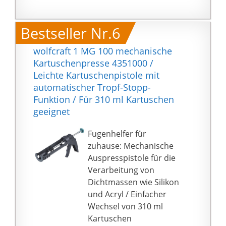
Kartuschenpressen.
Extrem einfache
Bestseller Nr.6
Handhabung durch
eine Kraftübersetzung
wolfcraft 1 MG 100 mechanische
von 4000N (~400kg),
Kartuschenpresse 4351000 /
kein Nachlaufen und
Leichte Kartuschenpistole mit
eine robuste
automatischer Tropf-Stopp-
Materialstärke von
Funktion / Für 310 ml Kartuschen
>2mm ermöglichen
geeignet
kinderleichte
Verarbeitung von aller
Fugenhelfer für
Art Klebstoffen ohne
zuhause: Mechanische
Ermüdung
Auspresspistole für die
✅ MAXIMALE
Verarbeitung von
ROBUSTHEIT – bei
Dichtmassen wie Silikon
unseren
und Acryl / Einfacher
Kartuschenpistolen
Wechsel von 310 ml
werden ausschließlich
Kartuschen