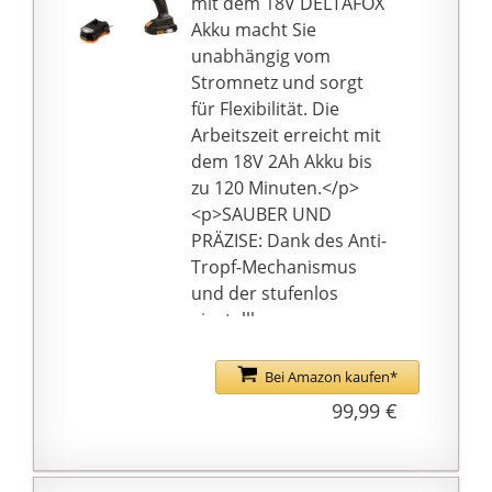
mit dem 18V DELTAFOX
ermöglicht ein
Akku macht Sie
komfortables,
unabhängig vom
bequemes und
Stromnetz und sorgt
ermüdungsfreies
für Flexibilität. Die
Arbeiten auch bei
Arbeitszeit erreicht mit
langem Einsatz oder in
dem 18V 2Ah Akku bis
kalter Umgebung bei
zu 120 Minuten.</p>
niedrigen
<p>SAUBER UND
Temperaturen, wenn
PRÄZISE: Dank des Anti-
die Masse besonders
Tropf-Mechanismus
dicht ist. Verstärkter 3-
und der stufenlos
fach Kolben für
einstellbaren
einfacheres und
Vorschubgeschwindigk
leichteres Arbeiten
eit von 0,8 bis 8,0 mm/s
Bei Amazon kaufen*
✅ Universal : Die
dosieren Sie das
99,99 €
Silikonpresse ist
Material präzise und
geeignet für
sauber auf die zu
Kartuschen mit bis zu
bearbeitenden Flächen.