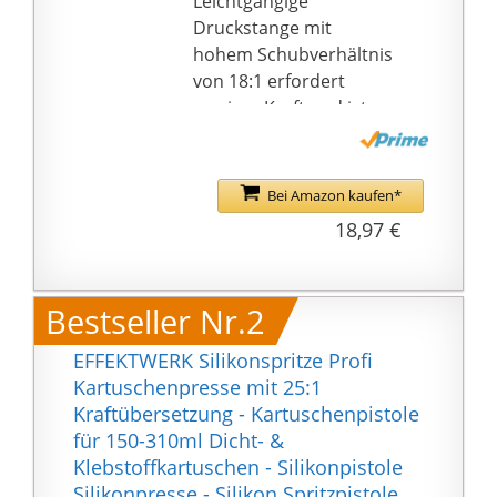
Leichtgängige
Druckstange mit
hohem Schubverhältnis
von 18:1 erfordert
weniger Kraft und ist
leiser als eine
Kartuschenpresse mit
Ratsche
Bei Amazon kaufen*
Stabiler Drehrahmen
18,97 €
mit 2 mm Wanddicke
ermöglicht Drehen der
Patrone, um die
Bestseller Nr.2
Wulstausrichtung beim
Abdichten von Ecken
EFFEKTWERK Silikonspritze Profi
beizubehalten
Kartuschenpresse mit 25:1
Griff und Schalter der
Kraftübersetzung - Kartuschenpistole
Kartuschenpistole
für 150-310ml Dicht- &
bestehen aus
Klebstoffkartuschen - Silikonpistole
korrosionsfreier Zink-
Silikonpresse - Silikon Spritzpistole