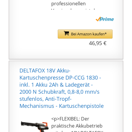
verzinkt
professionellen
Versiegelungspistole
können Sie schnell und
effizient eine Vielzahl
von Renovierungs-,
Bei Amazon kaufen*
Dachdecker- und
46,95 €
Ausbauarbeiten
durchführen. Es ist ein
unverzichtbares
Werkzeug für jeden
DELTAFOX 18V Akku-
Fachmann, Baumeister,
Kartuschenpresse DP-CCG 1830 -
Monteur, Handwerker
inkl. 1 Akku 2Ah & Ladegerät -
und Dachdecker
2000 N Schubkraft, 0,8-8,0 mm/s
✅ Komfort : Die extra
stufenlos, Anti-Tropf-
große
Mechanismus - Kartuschenpistole
Kraftübersetzungsverh
ältnis von 26:1 (400 kg
<p>FLEXIBEL: Der
Anpressdruck) der
praktische Akkubetrieb
Silikonpistole