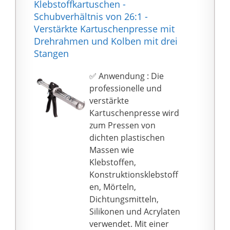
Klebstoffkartuschen -
Hebelübersetzung |
Schubverhältnis von 26:1 -
Geringes Eigengewicht
Verstärkte Kartuschenpresse mit
erleichtert das Arbeiten
Drehrahmen und Kolben mit drei
in Höhen
Stangen
SICHER & SOLIDE:
Klemmschutz sorgt für
✅ Anwendung : Die
die nötige Sicherheit
professionelle und
beim Arbeiten | Körper
verstärkte
aus Aluminium &
Kartuschenpresse wird
Abzugshebel aus Stahl
zum Pressen von
PRODUKT-DETAILS:
dichten plastischen
Form: geschlossen |
Massen wie
Volumen (max.): 310 ml
Klebstoffen,
| Gewicht: 500 g |
Konstruktionsklebstoff
Klemmschutz: 15 mm |
en, Mörteln,
Material Korpus:
Dichtungsmitteln,
Aluminium | Material
Silikonen und Acrylaten
Abzugshebel: Stahl
verwendet. Mit einer