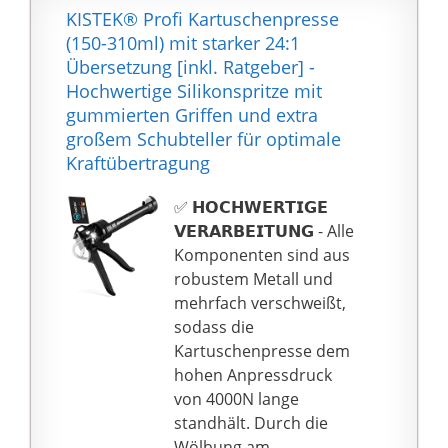
310 ml Inhalt, damit
</p>
KISTEK® Profi Kartuschenpresse
kann Sie für arbeiten
<p>KOMFORTABLE
(150-310ml) mit starker 24:1
mit allen gängigen
BEDIENUNG: Ein
Übersetzung [inkl. Ratgeber] -
Dichtstoff-, Klebstoff-
ergonomischer Softgrip
Hochwertige Silikonspritze mit
und Füllstoffkartuschen
und das geringe
gummierten Griffen und extra
sowie Acryle und
Gewicht von nur 1,5 kg
großem Schubteller für optimale
Silikone einsetzbar. Der
erleichtern die Arbeit.
Kraftübertragung
Kartuschenbehälter ist
Das LED-Arbeitslicht
sehr stabil und robust
leuchtet den
✅ 𝗛𝗢𝗖𝗛𝗪𝗘𝗥𝗧𝗜𝗚𝗘
und kann um 360°
Arbeitsbereich gut aus.
𝗩𝗘𝗥𝗔𝗥𝗕𝗘𝗜𝗧𝗨𝗡𝗚 - Alle
gedreht werden
</p>
Komponenten sind aus
✅ Einfache
<p>SPARSAM: Holen Sie
robustem Metall und
Handhabung : Der
alles aus Ihren
mehrfach verschweißt,
präzise
Kartuschen heraus. Mit
sodass die
Ratschenmechanismus,
dem integrierten Dorn
Kartuschenpresse dem
der starke und präzise
lassen sich verklebte
hohen Anpressdruck
Kolbenstößel, die
Kartuschenöffnungen
von 4000N lange
doppelte Führung für
leicht durchstechen.
standhält. Durch die
eine präzise
Dank der 2000 N
Wölbung am