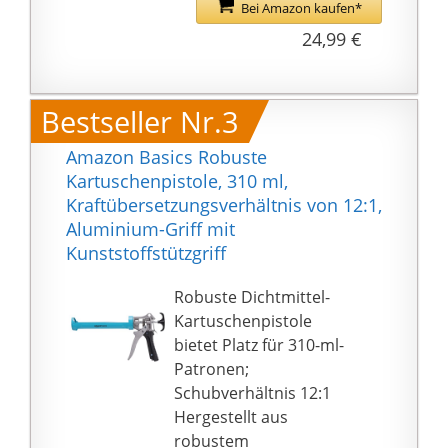
Kraftaufwand
Bei Amazon kaufen*
gearbeitet werden.
24,99 €
EINFACHES HANDLING
- Der 360° drehbare
Kartuschenhalter der
Bestseller Nr.3
Silikon
Kartuschenpresse
Amazon Basics Robuste
ermöglicht einfaches
Kartuschenpistole, 310 ml,
und präzises Arbeiten
Kraftübersetzungsverhältnis von 12:1,
an schwer zugänglichen
Aluminium-Griff mit
Stellen.
Kunststoffstützgriff
STARKE ERGEBNISSE -
Erzielt saubere und
Robuste Dichtmittel-
starke Ergebnisse bei
Kartuschenpistole
allen Projekten. Der
bietet Platz für 310-ml-
praktische
Patronen;
Nachlaufstopp der
Schubverhältnis 12:1
Silikon Spritze
Hergestellt aus
verhindert lästiges
robustem