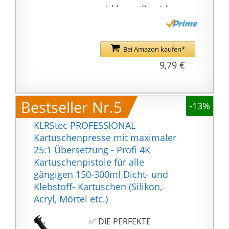
neues Dichtmittel
erreichbaren Bereichen
wieder auf.
wie Ecken und Winkeln
der Badewanne ein
zuverlässiger Helfer
Bei Amazon kaufen*
Ihr geringes Gewicht
9,79 €
verdankt die
Handdruckpistole
ihrem
Bestseller Nr.5
-13%
glasfaserverstärkten
Kunststoff, welcher sie
KLRStec PROFESSIONAL
leicht aber dennoch
Kartuschenpresse mit maximaler
robust macht - für
25:1 Übersetzung - Profi 4K
Hobby-
Kartuschenpistole für alle
Heimwerkerarbeiten
gängigen 150-300ml Dicht- und
aller Art
Klebstoff- Kartuschen (Silikon,
Sauberes und exaktes
Acryl, Mörtel etc.)
Ergebnis: Durch den
automatischen
✅ DIE PERFEKTE