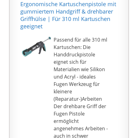
Quietschgeräusche
Ergonomische Kartuschenpistole mit
beim Drücken des
gummiertem Handgriff & drehbarer
Abzugs; der tropffreie
Griffhülse | Für 310 ml Kartuschen
Mechanismus zieht die
geeignet
Schubstange ein,
wodurch der
Passend für alle 310 ml
Dichtungsfluss
Kartuschen: Die
gestoppt wird
Handdruckpistole
Measures 33.2 x 18.5 x
eignet sich für
5.84 cm
Materialien wie Silikon
Wenn der Abzug zu hart
und Acryl - ideales
zum
Fugen Werkzeug für
Zusammendrücken
kleinere
wird, kann das
(Reparatur-)Arbeiten
Dichtmittel im Inneren
Der drehbare Griff der
getrocknet werden.
Fugen Pistole
Drücken Sie nicht
ermöglicht
gewaltsam auf den
angenehmes Arbeiten -
Abzug und laden Sie
auch in schwer