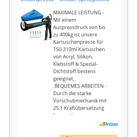
Aluminium-Legierung
für eine hohe Standzeit
MAXIMALE LEISTUNG -
auf jeder Baustelle
Mit einem
Auspressgerät für
Auspressdruck von bis
Kartuschen bis 310 ml;
zu 400kg ist unsere
Abmessungen: 37 x 6,5
Kartuschenpresse für
x 21,5 cm; Gewicht: 1,1
150-310ml Kartuschen
Kg
von Acryl, Silikon,
Klebstoff & Spezial-
Dichtstoff bestens
geeignet.
BEQUEMES ARBEITEN -
Durch die starke
Vorschubmechanik mit
25:1 Kraftübersetzung
kann mit unserer
Silikon Spritzpistole
mühelos mit wenig