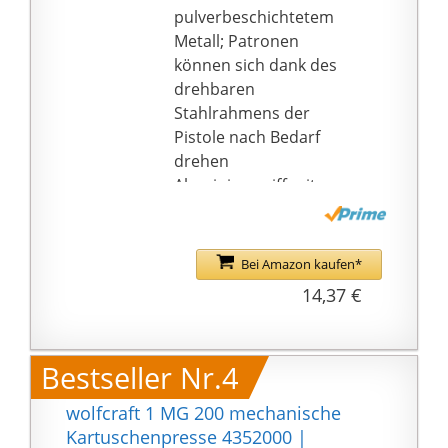
Weiterlaufen des Kleb-
pulverbeschichtetem
und Dichtstoff.
Metall; Patronen
ROBUSTE BAUWEISE -
können sich dank des
Langlebige Profi
drehbaren
Kartuschenpresse aus
Stahlrahmens der
Aluminium und Metall.
Pistole nach Bedarf
Für große & kleine
drehen
Projekte ist die stabile
Aluminiumgriff mit
Silikonspritze Profi,
Kunststoff-Haltegriff
Anfänger &
und Aluminiumabzug;
Hobbyheimwerker
ergonomische
Bei Amazon kaufen*
geeignet.
gummierte Griffe
14,37 €
ermöglichen eine
komfortable Nutzung
den ganzen Tag
Bestseller Nr.4
Der
Dämpfungsmechanism
wolfcraft 1 MG 200 mechanische
us verhindert
Kartuschenpresse 4352000 |