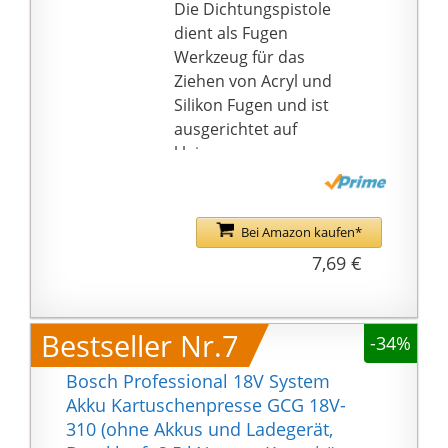
langlebige und
Die Dichtungspistole
korrosionsbeständige
dient als Fugen
Materialien verarbeitet
Werkzeug für das
um langfristige
Ziehen von Acryl und
Funktionalität zu
Silikon Fugen und ist
gewährleisten und
ausgerichtet auf
jeder Baustelle stand zu
kleinere
halten
Reparaturarbeiten -
✅ HOCHWERTIGE
Verfugen leicht
VERARBEITUNG – Frei
gemacht!
Bei Amazon kaufen*
nach dem Motto
Ihr geringes Gewicht
7,69 €
"Qualität statt
verdankt die
Quantität" werden
Handdruckpistole
unsere Silikonspritzen
ihrem
Bestseller Nr.7
überwiegend aus
-34%
glasfaserverstärkten
gehärtetem Aluminium
Kunststoff, welcher sie
Bosch Professional 18V System
gefertigt, dies sorgt für
leicht aber dennoch
Akku Kartuschenpresse GCG 18V-
Stabilität trotz
robust macht - für
310 (ohne Akkus und Ladegerät,
geringem Gewicht!
Hobby-