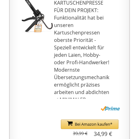
Tropfstopp der Silikon-
KARTUSCHENPRESSE
und Acrylpresse wird
FÜR DEIN PROJEKT:
eine präzise Dosierung
Funktionalität hat bei
ermöglicht und das
unseren
Nachlaufen des
Kartuschenpressen
Materials verhindert
oberste Priorität -
Lieferumfang: 1 x
Speziell entwickelt für
wolfcraft mechanische
jeden Laien, Hobby-
Kartuschen Presse 1
oder Profi-Handwerker!
MG 200 /
Modernste
Auspresspistole
Übersetzungsmechanik
tropffrei mit
ermöglicht präzises
gummiertem Handgriff
arbeiten und abdichten
für ermüdungsfreies
✅ MINIMALER
Arbeiten / Maße: 35 x
KRAFTAUFWAND –
17,5 x 6,5 cm
Unsere Professional
Kartuschenpistole ist
Bei Amazon kaufen*
das Profi Modell unter
34,99 €
39,99 €
den