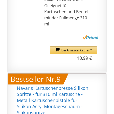
310, Karton
Geeignet für
Kartuschen und Beutel
mit der Füllmenge 310
ml
Bei Amazon kaufen*
10,99 €
Bestseller Nr.9
Navaris Kartuschenpresse Silikon
Spritze - für 310 ml Kartusche -
Metall Kartuschenpistole für
Silikon Acryl Montageschaum -
Silikonspritze