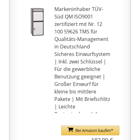
großes Innenfach aus
und ist für Päckchen,
Markeninhaber TÜV-
Großbriefe und
Süd QM ISO9001
Büchersendungen
zertifiziert mit Nr. 12
geeignet. Die Größe der
100 59626 TMS für
Postbox ist auch Ideal
Qualitäts-Management
für einen
in Deutschland
professionellen
Sicheres Einwurfsystem
Gebrauch in Ihrer
| Inkl. zwei Schlüssel |
Firma.
Für die gewerbliche
Dreifachschutz für Ihre
Benutzung geeignet |
Post! Ein
Großer Einwurf für
Zylinderschloss, die
kleine bis mittlere
Tiefe des Gewerbe-
Pakete | Mit Briefschlitz
Briefkastens, wie auch
| Leichte
ein besonderer
Postentnahme | Am
Eingriffschutz beim
Boden fixierbar |
Einwurf sichert Ihre
Gewicht (ca.): 15-23 kg
Bei Amazon kaufen*
Post. Die Pakete
Dimensionen (HxLxB):