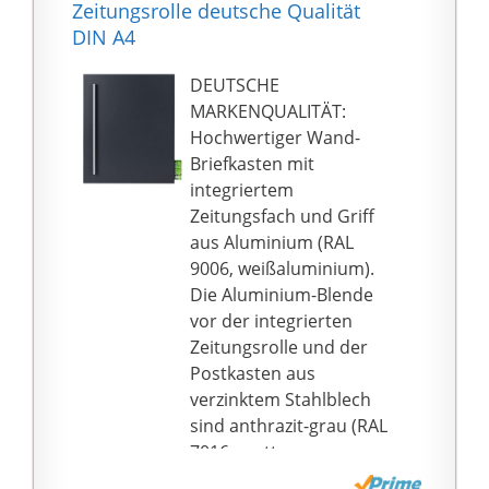
Flexibel: Je nach Wahl
Zeitungsrolle deutsche Qualität
ist die Smart Parcel Box
DIN A4
als
Wandbriefkasten/Zaun
DEUTSCHE
briefkasten oder
MARKENQUALITÄT:
freistehend draußen
Hochwertiger Wand-
am Boden montierbar.
Briefkasten mit
Paket-Entnahme vorne,
integriertem
abschließbar.
Zeitungsfach und Griff
Geschützt: Ihre Pakete
aus Aluminium (RAL
sind durch das Schloss
9006, weißaluminium).
an der Außentür der
Die Aluminium-Blende
Paketbox gegen
vor der integrierten
Diebstahl gesichert.
Zeitungsrolle und der
Der stabile Paketkasten
Postkasten aus
ist aus 0.7mm
verzinktem Stahlblech
verzinktem Stahl
sind anthrazit-grau (RAL
gefertigt und durch die
7016, matt,
zusätzliche
Feinstruktur)