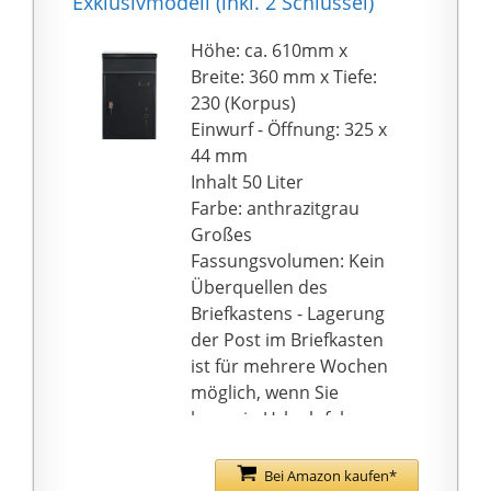
Exklusivmodell (inkl. 2 Schlüssel)
Montageteile schnell
Briefklappe, die sich
und einfach, sodass Sie
nach oben öffnet, um
Höhe: ca. 610mm x
den Komfort dieses
die Wetterbeständigkeit
Breite: 360 mm x Tiefe:
Briefkastens sofort
zu verbessern
230 (Korpus)
genießen können.
VERWENDUNG IM
Einwurf - Öffnung: 325 x
INNEN- UND
44 mm
AUSSENBEREICH: Dank
Inhalt 50 Liter
der hochwertigen
Farbe: anthrazitgrau
Materialien kann unser
Großes
Briefkasten sowohl im
Fassungsvolumen: Kein
Innen- als auch im
Überquellen des
Außenbereich
Briefkastens - Lagerung
verwendet werden,
der Post im Briefkasten
ohne sich Gedanken
ist für mehrere Wochen
über Rost und
möglich, wenn Sie
Korrosion machen zu
bspw. in Urlaub fahren
müssen.
oder Betriebsferien
EINFACHE
sind
Bei Amazon kaufen*