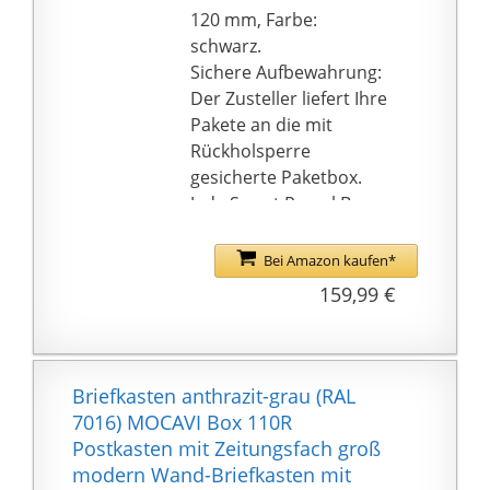
120 mm, Farbe:
schwarz.
Sichere Aufbewahrung:
Der Zusteller liefert Ihre
Pakete an die mit
Rückholsperre
gesicherte Paketbox.
Jede Smart Parcel Box
hat einen einzigartigen
Barcode, der vom
Bei Amazon kaufen*
Zustellerdienst
159,99 €
eingescannt wird. Dies
dient als
Lieferbestätigung und
Sie erhalten
Briefkasten anthrazit-grau (RAL
automatisch eine
7016) MOCAVI Box 110R
Nachricht über die
Postkasten mit Zeitungsfach groß
erfolgte Zustellung.
modern Wand-Briefkasten mit