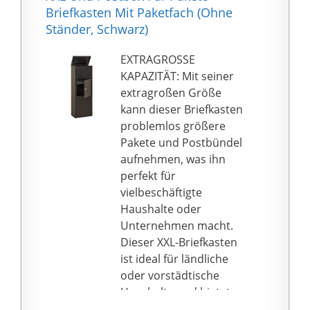
Metallgitter, sodass
Briefkasten Mit Paketfach (Ohne
andere Personen nicht
Ständer, Schwarz)
mit ihren Händen
durch den
EXTRAGROSSE
Einwurfschlitz in den
KAPAZITÄT: Mit seiner
Behälter gelangen
extragroßen Größe
können.
kann dieser Briefkasten
Wetterfestes Design:
problemlos größere
Die Oberfläche des
Pakete und Postbündel
Paketbriefkastens ist
aufnehmen, was ihn
mit einer
perfekt für
Pulverbeschichtung
vielbeschäftigte
beschichtet, sieht
Haushalte oder
elegant aus und ist
Unternehmen macht.
rostfrei. Die obere
Dieser XXL-Briefkasten
Platte des
ist ideal für ländliche
Einwurfschlitzes kann
oder vorstädtische
verhindern, dass Regen
Haushalte und bietet
die Pakete durchnässt.
einen bequemen und