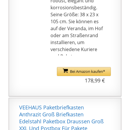
robust, elegant und
korrosionsbeständig.
Seine Größe: 38 x 23 x
105 cm. Sie können es
auf der Veranda, im Hof
oder am Straßenrand
installieren, um
verschiedene Kuriere
und Pakete zu
empfangen.
Sicher & kein Schlüssel
Bei Amazon kaufen*
erforderlich: Der
178,99 €
Paketkasten ist mit
einem Zahlenschloss
ausgestattet; ein
Schlüssel ist nicht
VEEHAUS Paketbriefkasten
erforderlich. Im Inneren
Anthrazit Groß Briefkasten
des Paketkastens
Edelstahl Paketbox Draussen Groß
befindet sich ein
XXL Und Postbox Für Pakete