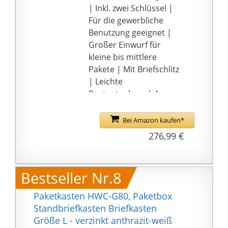
| Inkl. zwei Schlüssel |
Für die gewerbliche
Benutzung geeignet |
Großer Einwurf für
kleine bis mittlere
Pakete | Mit Briefschlitz
| Leichte
Postentnahme | Am
Boden fixierbar |
Gewicht (ca.): 15-23 kg
Bei Amazon kaufen*
Dimensionen (HxLxB):
276,99 €
102x38x41cm |
Material: Edelstahl |
Farbe: Anthrazit
Bestseller Nr.8
Dieser
Großraumbriefkasten
Paketkasten HWC-G80, Paketbox
zeichnet sich
Standbriefkasten Briefkasten
besonders durch sein
Größe L - verzinkt anthrazit-weiß