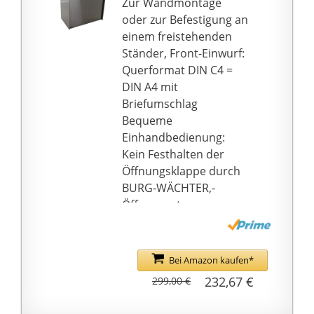
Zur Wandmontage
oder zur Befestigung an
einem freistehenden
Ständer, Front-Einwurf:
Querformat DIN C4 =
DIN A4 mit
Briefumschlag
Bequeme
Einhandbedienung:
Kein Festhalten der
Öffnungsklappe durch
BURG-WÄCHTER,-
Öffnungsstopp
Nutzung als Firmen-
oder Gewerbe
Briefkasten: Durch
Bei Amazon kaufen*
geräumigen Korpus,
232,67 €
299,00 €
Abstandshalter zum
Schutz der Hauswand