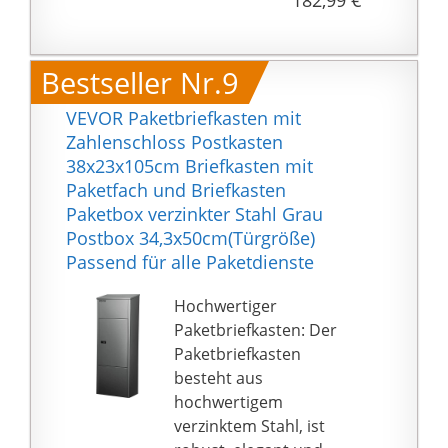
182,99 €
werden aufgelegt und
102x38x41cm |
durch das Schließen in
Material: Verzinkter
den Kasten nach unten
Stahl | Farbe: Anthrazit-
Bestseller Nr.9
befördert.
weiß
- Dieser
VEVOR Paketbriefkasten mit
Großraumbriefkasten
Zahlenschloss Postkasten
zeichnet sich
38x23x105cm Briefkasten mit
besonders durch sein
Paketfach und Briefkasten
großes Innenfach aus
Paketbox verzinkter Stahl Grau
und ist für Päckchen,
Postbox 34,3x50cm(Türgröße)
Großbriefe und
Passend für alle Paketdienste
Büchersendungen
geeignet. Die Größe der
Hochwertiger
Postbox ist auch Ideal
Paketbriefkasten: Der
für einen
Paketbriefkasten
professionellen
besteht aus
Gebrauch in Ihrer
hochwertigem
Firma.. -...
verzinktem Stahl, ist