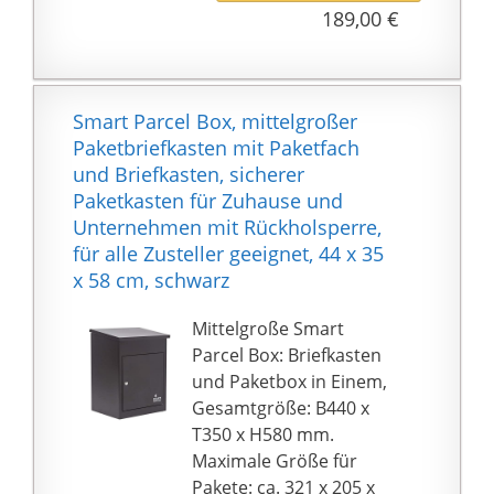
INSTALLATION UND
189,00 €
WARTUNG: Dieser
Briefkasten hat eine
einfache Struktur.
Darüber hinaus macht
Smart Parcel Box, mittelgroßer
seine glatte Oberfläche
Paketbriefkasten mit Paketfach
die tägliche Reinigung
und Briefkasten, sicherer
und Wartung zu einer
Paketkasten für Zuhause und
einfachen Aufgabe.
Unternehmen mit Rückholsperre,
für alle Zusteller geeignet, 44 x 35
x 58 cm, schwarz
Mittelgroße Smart
Parcel Box: Briefkasten
und Paketbox in Einem,
Gesamtgröße: B440 x
T350 x H580 mm.
Maximale Größe für
Pakete: ca. 321 x 205 x