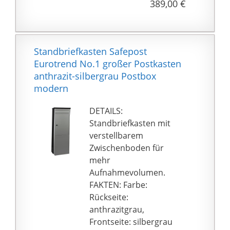
389,00 €
LIEFERUMFANG: inkl.
Befestigungsmaterial
zur einfachen
Wandmontage,
Standbriefkasten Safepost
formschönem
Eurotrend No.1 großer Postkasten
Namensschild
anthrazit-silbergrau Postbox
(ungraviert),
modern
Posthaltebügel,
Schutzgitter aus
DETAILS:
Edelstahl gegen
Standbriefkasten mit
Schmutz und
verstellbarem
Feuchtigkeit, 2
Zwischenboden für
Schlüssel für eine
mehr
leichtgängige Öffnung
Aufnahmevolumen.
auf der linken Seite
FAKTEN: Farbe:
sowie Abstandshalter.
Rückseite:
BENUTZERFREUNDLICH:
anthrazitgrau,
Der nach
Frontseite: silbergrau