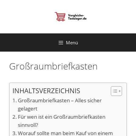
Zum
Inhalt
springen
Menü
Großraumbriefkasten
INHALTSVERZEICHNIS
Großraumbriefkasten – Alles sicher
gelagert
Für wen ist ein Großraumbriefkasten
sinnvoll?
Worauf sollte man beim Kauf von einem