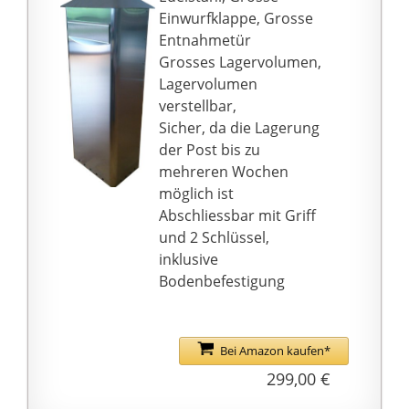
Öffnung ohne scharfe
Einwurfklappe, Grosse
Kanten für angenehme
Entnahmetür
Post-Entnahme
Grosses Lagervolumen,
Lieferumfang: 1 Burg
Lagervolumen
Wächter Stahl-
verstellbar,
Großraum-Briefkasten,
Sicher, da die Lagerung
Europa 732 W, 19850,
der Post bis zu
Inkl. 2 Schlüsseln, H:
mehreren Wochen
360mm, B: 405mm, T:
möglich ist
292mm, Einwurf-B:
Abschliessbar mit Griff
371mm, Einwurf-H:
und 2 Schlüssel,
32mm, Vollflächig
inklusive
verzinkt, Farbe: Weiß
Bodenbefestigung
Bei Amazon kaufen*
299,00 €