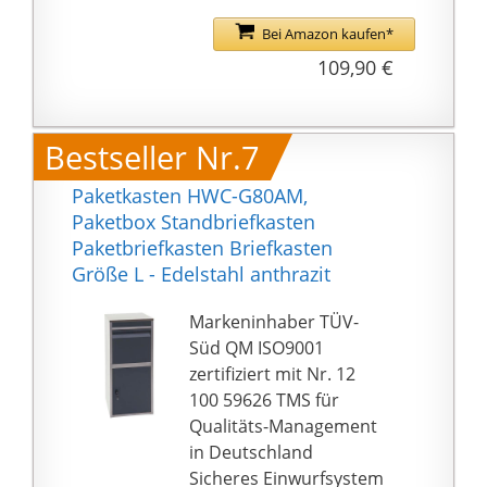
enthalten
Das Schloss des
Bei Amazon kaufen*
Briefkastens (inklusive 2
109,90 €
Schlüssel) befindet sich
witterungsgeschützt
unter der
Bestseller Nr.7
Einwurfklappe
Hausnummern und
Paketkasten HWC-G80AM,
Klingeltaster finden Sie
Paketbox Standbriefkasten
ebenfalls bei uns
Paketbriefkasten Briefkasten
Größe L - Edelstahl anthrazit
Markeninhaber TÜV-
Süd QM ISO9001
zertifiziert mit Nr. 12
100 59626 TMS für
Qualitäts-Management
in Deutschland
Sicheres Einwurfsystem