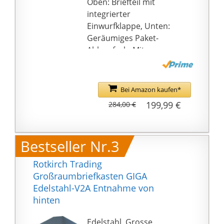
Oben: Briefteil mit
44mm
integrierter
Einwurfklappe, Unten:
Geräumiges Paket-
Ablagefach, Mit
Magnetverschluss an
der Entnahmetür
Einfache Montage an
Bei Amazon kaufen*
der Hauswand:
199,99 €
284,00 €
Abstandshalter zum
Schutz der Hauswand
und Ausgleich von
Bestseller Nr.3
Unebenheiten, Oder
zur Befestigung an
Rotkirch Trading
einem freistehenden
Großraumbriefkasten GIGA
Ständer
Edelstahl-V2A Entnahme von
MADE IN GERMANY -
hinten
Hochwertige
Beschichtung: Weite
Edelstahl, Grosse