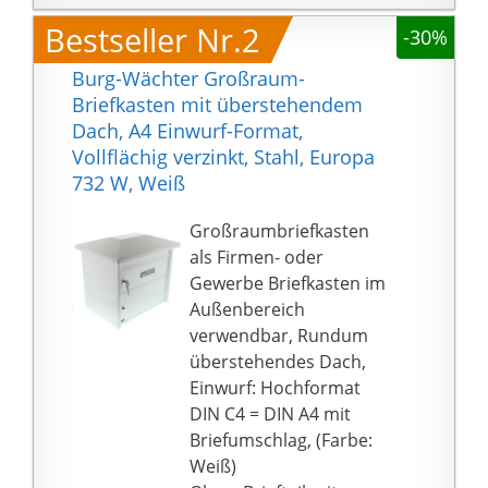
und Ausgleich von
Bestseller Nr.2
-30%
Unebenheiten
MADE IN GERMANY -
Burg-Wächter Großraum-
Herausragende
Briefkasten mit überstehendem
Verarbeitung: Extrem
Dach, A4 Einwurf-Format,
witterungsbeständig
Vollflächig verzinkt, Stahl, Europa
und Rostfrei, Weite
732 W, Weiß
Öffnung ohne scharfe
Kanten für angenehme
Großraumbriefkasten
Post-Entnahme
als Firmen- oder
Lieferumfang: 1 BURG-
Gewerbe Briefkasten im
WÄCHTER
Außenbereich
Stahlbriefkasten,
verwendbar, Rundum
Nordic 3780 Ni, 36780,
überstehendes Dach,
Inkl. Abstandshalter
Einwurf: Hochformat
und Montageanleitung,
DIN C4 = DIN A4 mit
H: 560mm, B: 380mm, T:
Briefumschlag, (Farbe:
222mm, Einwurf-Breite:
Weiß)
327mm, Einwurf-Höhe: