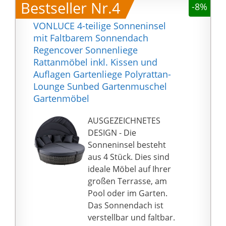
Dämmerung oder bei
Bestseller Nr.4
-8%
Sofa Element mit
Nacht schön kuschelig
verstellbarem
VONLUCE 4-teilige Sonneninsel
haben, haben wir 30
Sonnendach, 1 x
mit Faltbarem Sonnendach
warmweiße LEDs in das
Mittelteil rund, 2 x
Regencover Sonnenliege
Sonnendach
Hocker Elemente, 4 x
Rattanmöbel inkl. Kissen und
eingearbeitet, die je
Zierkissen * Lieferung
Auflagen Gartenliege Polyrattan-
nach Bedarf ein- und
erfolgt in 4 Paketen als
Lounge Sunbed Gartenmuschel
ausgeschaltet werden
Bausatz zur
Gartenmöbel
können und Ihr
Selbstmontage
Sonnendach in einen
Wandelbares 2 in 1 Set -
AUSGEZEICHNETES
wunderschönen
aus der gemütlichen
DESIGN - Die
Sternenhimmel
Sitzgruppe für mehrere
Sonneninsel besteht
verwandeln
Personen wird ganz
aus 4 Stück. Dies sind
Besonders hohe 9cm
schnell eine
ideale Möbel auf Ihrer
Sitzauflagen und 4 noch
Sonnenliege mit großer
großen Terrasse, am
dickere 17cm bequeme
Liegefläche * das
Pool oder im Garten.
Kissen bei einer
Mittelteil kann, je nach
Das Sonnendach ist
Sitzhöhe von 36cm
Bedarf, als Sitzplatz
verstellbar und faltbar.
sorgen für hohen Sitz-