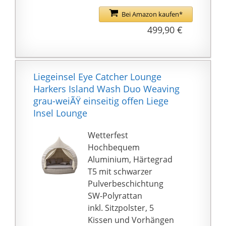
Pulverbeschichtung für
FINDET PLATZ IN JEDEM
viel Zuverlässigkeit und
Bei Amazon kaufen*
GARTEN: Breite 180 cm,
Stabilität. Hochwertiges
499,90 €
Tiefe 145 cm, Höhe 72
PE-Geflecht macht es
cm
robust, langlebig,
pflegeleicht und
resistent gegen UV-
Liegeinsel Eye Catcher Lounge
Strahlung und leichte
Harkers Island Wash Duo Weaving
Wasserschäden.
grau-weiÃŸ einseitig offen Liege
KOMFORTABLES
Insel Lounge
KISSEN: Diese PE
Sonneninsel hat ein
Wetterfest
elegantes Aussehen
Hochbequem
und bietet viel
Aluminium, Härtegrad
zusätzlichen Komfort.
T5 mit schwarzer
Das weich gepolsterte
Pulverbeschichtung
Kissen sorgt für
SW-Polyrattan
absolute Entspannung.
inkl. Sitzpolster, 5
Der Kissenbezug ist
Kissen und Vorhängen