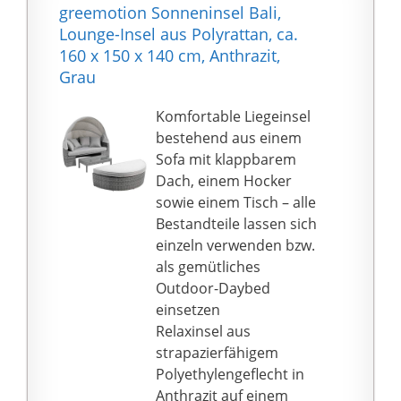
Materialverabeitung
greemotion Sonneninsel Bali,
gegenüber vielen
Lounge-Insel aus Polyrattan, ca.
Mitbewerbern ein
160 x 150 x 140 cm, Anthrazit,
filigraneres und
Grau
eleganteres Aussehen
Die BRAST Polyrattan
Komfortable Liegeinsel
„Sonneninsel“ ist vom
bestehend aus einem
TÜV Süd geprüft und
Sofa mit klappbarem
getestet und mit dem
Dach, einem Hocker
Prüfzertifikat TÜV/GS
sowie einem Tisch – alle
geprüfte Sicherheit
Bestandteile lassen sich
versehen worden. Mit
einzeln verwenden bzw.
unseren Möbeln gehen
als gemütliches
Sie deshalb in Bezug auf
Outdoor-Daybed
Sicherheit und Stärke
einsetzen
kein Risiko ein. So
Relaxinsel aus
mussten die Möbel bis
strapazierfähigem
zu 25.000
Polyethylengeflecht in
Testwiederholungen
Anthrazit auf einem