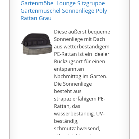
Sonnendach
Gartenmöbel Lounge Sitzgruppe
Hocker: 120 kg.
eingearbeitet, die je
Gartenmuschel Sonnenliege Poly
nach Bedarf ein- und
Rattan Grau
ausgeschaltet werden
können und Ihr
Diese äußerst bequeme
Sonnendach in einen
Sonnenliege mit Dach
wunderschönen
aus wetterbeständigem
Sternenhimmel
PE-Rattan ist ein idealer
verwandeln. Dabei
Rückzugsort für einen
macht Sie das Solar-
entspannten
Panel mit integriertem
Nachmittag im Garten.
Akku von jeder
Die Sonnenliege
Steckdose unabhängig
besteht aus
KOMFORTABEL: Dank
strapazierfähigem PE-
der hohen Sitzhöhe von
Rattan, das
38cm, mit Sitzkissen
wasserbeständig, UV-
sogar 48cm und einer
beständig,
Sitztiefe von 65cm
schmutzabweisend,
sitzen Sie besonders
pflegeleicht und vor