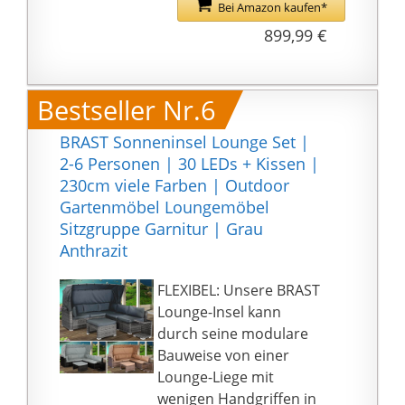
lassen sich ganz nach
Bei Amazon kaufen*
genugen und
Geschmack immer
899,99 €
bequemen Platz und
wieder neu gruppieren
fröhliche Zeit für Ihre
und verleihen Deinem
Familien an.
Zuhause so eine
Bestseller Nr.6
persönliche Note.
KEIN AUFBAU: Sowohl
BRAST Sonneninsel Lounge Set |
Sofa, als auch Sessel
2-6 Personen | 30 LEDs + Kissen |
und Hocker mit den
230cm viele Farben | Outdoor
wasserabweisenden
Gartenmöbel Loungemöbel
Kissen, inklusive dem
Sitzgruppe Garnitur | Grau
Beistelltisch zum
Anthrazit
Einschieben, werden
fertig montiert geliefert.
FLEXIBEL: Unsere BRAST
HOCHWERTIGE
Lounge-Insel kann
MATERIALIEN: Das sehr
durch seine modulare
hochwertige Geflecht
Bauweise von einer
aus strapazierfähigem
Lounge-Liege mit
Polyrattan und das
wenigen Handgriffen in