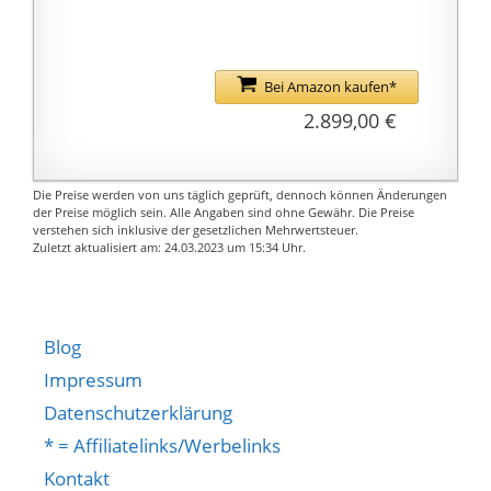
annehmbar und
waschbar.
VERSTELLBARE FÜSSE:
Die Füße dieser Liege
Bei Amazon kaufen*
sind verstellbar und mit
2.899,00 €
einem rutschfesten
Material ausgestattet,
sodass sie auch auf
Die Preise werden von uns täglich geprüft, dennoch können Änderungen
der Preise möglich sein. Alle Angaben sind ohne Gewähr. Die Preise
unebenem Boden stabil
verstehen sich inklusive der gesetzlichen Mehrwertsteuer.
stehen bleibt.
Zuletzt aktualisiert am: 24.03.2023 um 15:34 Uhr.
PRODUKTDATEN:
Gesamtmaße: 171L x
180B x 155 cm.
Blog
Belastbarkeit: 180 kg.
Einfache Montage
Impressum
mithilfe der
Datenschutzerklärung
beiliegenden
* = Affiliatelinks/Werbelinks
illustrierten
Kontakt
Montageanleitung