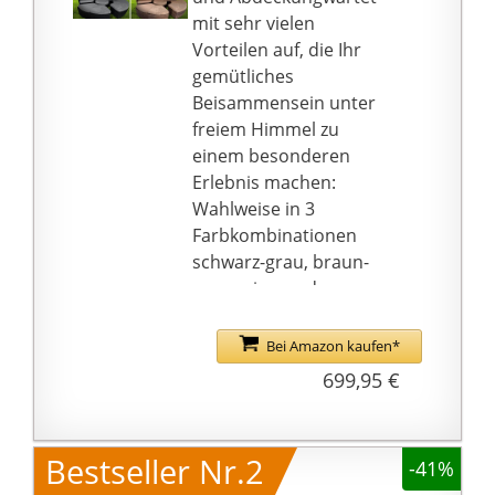
mit sehr vielen
Vorteilen auf, die Ihr
gemütliches
Beisammensein unter
freiem Himmel zu
einem besonderen
Erlebnis machen:
Wahlweise in 3
Farbkombinationen
schwarz-grau, braun-
cappucino und grau-
anthrazit erhältlich, hat
unsere Sonneninsel mit
Bei Amazon kaufen*
Sonnendach durch die
699,95 €
Verwendung von
schmaleren
Rattanbändern und
Bestseller Nr.2
-41%
dadurch mehr