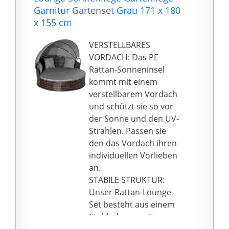
Sitztiefe 65cm 3-Sitzer-
Loungeinsel aus. Mit
Garnitur Gartenset Grau 171 x 180
Sofa B230xH158
einem hochwertigen
x 155 cm
(aufgeklappt) H70
Untergestell aus
(zugeklappt)xT75cm
Aluminium und einem
VERSTELLBARES
Sessel B65xH70 (mit
robusten Korpus aus
VORDACH: Das PE
Rückenkissen
Polyrattangeflecht kann
Rattan-Sonneninsel
80cm)xT75cm Hocker
sie leicht im Garten
kommt mit einem
B65xH38 (mit Sitz-
platziert werden.
verstellbarem Vordach
Kissen 48cm)xT65cm
DAS PASSENDE
und schützt sie so vor
Tisch L40xB36xH53cm
ZUBEHÖR IST BEREITS
der Sonne und den UV-
Breite Arm- und
DABEI, dazu zählen eine
Strahlen. Passen sie
Rückenlehnen 10cm
hellgraue Auflage sowie
den das Vordach ihren
Gewicht ca. 65kg
dazu passende
individuellen Vorlieben
hellgraue Rückenkissen
an.
(Bezüge aus
STABILE STRUKTUR:
100{382c6e131cebd02b
Unser Rattan-Lounge-
f11d5d3ca3ae5b85fbbf5
Set besteht aus einem
6fb69b1c03abaa930b20
Stahlrahmen mit
1398bb0} Polyester).