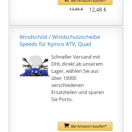
Bei Amazon kaufen*
besonderen
12,48 €
13,48 €
Erscheinungsbild
Fit für 45 mm bis 62
mm (Durchmesser)
Mikrofon; Die
Windschild / Windschutzscheibe
Schaumschicht
Speeds für Kymco ATV, Quad
verhindert, dass
Speichel aus
Schneller Versand mit
Aufsprühen Mikrofon
DHL direkt ab unserem
effektiv während der
Lager, wählen Sie aus
Aufnahme. Hinweis:
über 10000
Dieser Pop-Filter ist
verschiedenen
nicht richtig für Blue
Ersatzteilen und sparen
Yeti.
Sie Porto.
Bei Amazon kaufen*