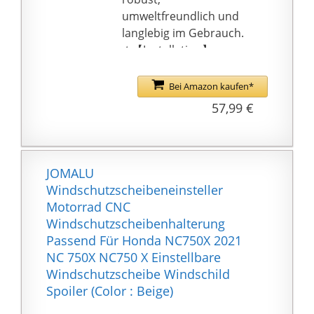
umweltfreundlich und
langlebig im Gebrauch.
★【Installation】
Einfach zu installieren.
Es ist keine Änderung
Bei Amazon kaufen*
erforderlich. Ersetzen
57,99 €
Sie einfach die
ursprüngliche kaputte
oder alte
Windschutzscheibe
JOMALU
direkt.
Windschutzscheibeneinsteller
★【Funktionalität】
Motorrad CNC
Zustand:
Windschutzscheibenhalterung
100{c6d5c8f79c7ec2a14
Passend Für Honda NC750X 2021
487668700bbaa19cbcb
NC 750X NC750 X Einstellbare
4835d5cb6d66e9413bb
Windschutzscheibe Windschild
5cb79115f} nagelneu.
Spoiler (Color : Beige)
Farbe: als Abbildungen