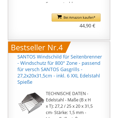
Sonnenstrahlen
Bei Amazon kaufen*
44,90 €
Bestseller Nr.4
SANTOS Windschild für Seitenbrenner
- Windschutz für 800° Zone - passend
für versch SANTOS Gasgrills -
27,2x20x31,5cm - inkl. 6 XXL Edelstahl
Spieße
TECHNISCHE DATEN -
Edelstahl - Maße (B x H
x T): 27,2 / 25 x 20 x 31,5
cm- Stärke: 1,5 mm -