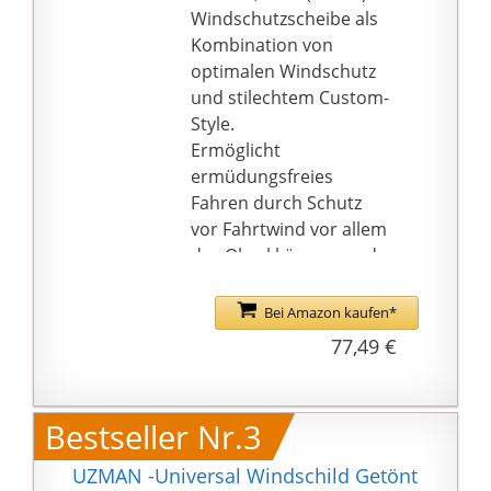
Windschutzscheibe als
Kombination von
optimalen Windschutz
und stilechtem Custom-
Style.
Ermöglicht
ermüdungsfreies
Fahren durch Schutz
vor Fahrtwind vor allem
des Oberkkörpers und
Helmbereiches.
Verbesserter
Bei Amazon kaufen*
Wetterschutz bei
77,49 €
Regen. Montage und
Demontage der
Scheibe mit wenigen
Bestseller Nr.3
Handgriffen.
2-Punkt Befestigung am
UZMAN -Universal Windschild Getönt