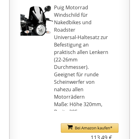
unser Bestes tun, um
Puig Motorrad
Ihnen bei der Lösung
Windschild für
des Problems zu helfen.
Nakedbikes und
Roadster
Universal-Haltesatz zur
Befestigung an
praktisch allen Lenkern
(22-26mm
Durchmesser).
Geeignet für runde
Scheinwerfer von
nahezu allen
Motorrädern
Maße: Höhe 320mm,
Breite 285mm.
Windschild hergestellt
aus 3mm starkem Acryl,
Bei Amazon kaufen*
verzerrungsfrei,
113,49 €