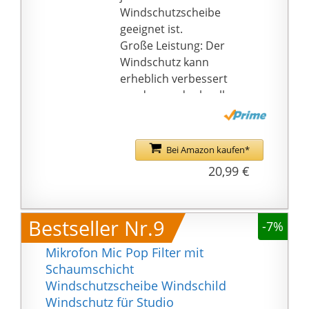
bestellbar.
kontaktieren Sie uns
Windschutzscheibe
Produktvideo:
bitte rechtzeitig, wir
geeignet ist.
https://youtu.be/a8Q7tt
werden Ihnen beim
Große Leistung: Der
ADeqk
ersten Mal eine
Windschutz kann
zufriedenstellende
erheblich verbessert
Antwort geben.
werden, und schnellere
Fahrgeräusche können
minimiert werden.
Sicher in der
Bei Amazon kaufen*
Anwendung: Diese
20,99 €
Motorrad-
Windschutzscheibe hilft
Ihnen, mehr Wind
Bestseller Nr.9
-7%
abzulenken, um ein
komfortableres Fahren
Mikrofon Mic Pop Filter mit
zu erreichen, und
Schaumschicht
erhöht Ihre
Windschutzscheibe Windschild
Verkehrssicherheit.
Windschutz für Studio