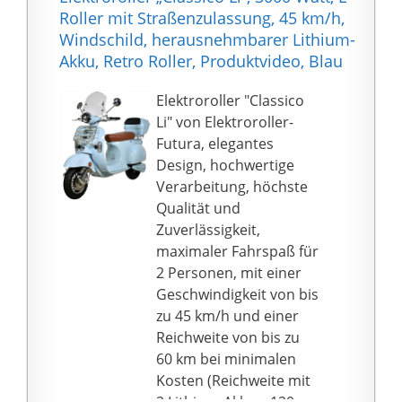
Speisen vor - Fleisch-
Roller mit Straßenzulassung, 45 km/h,
Klassiker „Rodizio“ bis
Windschild, herausnehmbarer Lithium-
Gemüse-Spieß!
Akku, Retro Roller, Produktvideo, Blau
ZUBEHÖR &
ERSATZTEILE - bei
Elektroroller "Classico
SANTOS finden Sie eine
Li" von Elektroroller-
Vielzahl an passenden
Futura, elegantes
Ersatzteilen,
Design, hochwertige
Zubehörteilen & allem
Verarbeitung, höchste
was das Grill-Herz
Qualität und
begehrt
Zuverlässigkeit,
maximaler Fahrspaß für
2 Personen, mit einer
Geschwindigkeit von bis
zu 45 km/h und einer
Reichweite von bis zu
60 km bei minimalen
Kosten (Reichweite mit