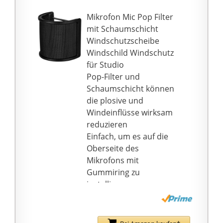
Premium-Qualität: Der
einstellbare Windschutz
Mikrofon Mic Pop Filter
ist aus hochwertigem
mit Schaumschicht
Material, soliden Design
Windschutzscheibe
und hoher Haltbarkeit
Windschild Windschutz
gefertigt.
für Studio
Einfach zu installieren:
Pop-Filter und
keine Notwendigkeit,
Schaumschicht können
die Höhe der
die plosive und
Windschutzscheibe zu
Windeinflüsse wirksam
erhöhen, einfach, Sie
reduzieren
vor dem Wind zu
Einfach, um es auf die
schützen.
Oberseite des
Mikrofons mit
Gummiring zu
installieren
Metallgewebe
entspricht Kunststoff-
Rahmen in einem