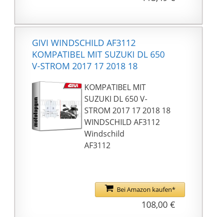
schlagfest und
dauerhaft UV-beständig
Deutlich besserer
Windschutz und
GIVI WINDSCHILD AF3112
Entlastung von
KOMPATIBEL MIT SUZUKI DL 650
Oberkörper und Helm
V-STROM 2017 17 2018 18
für ermüdungsfreies
Fahren. ABE in
KOMPATIBEL MIT
Vorbereitung
SUZUKI DL 650 V-
Kanten der
STROM 2017 17 2018 18
Windschutzscheibe
WINDSCHILD AF3112
abgerundet, somit ist
Windschild
gem. TÜV-
AF3112
Bestimmungen kein
zusätzlicher
Kantenschutz nötig
Bei Amazon kaufen*
108,00 €