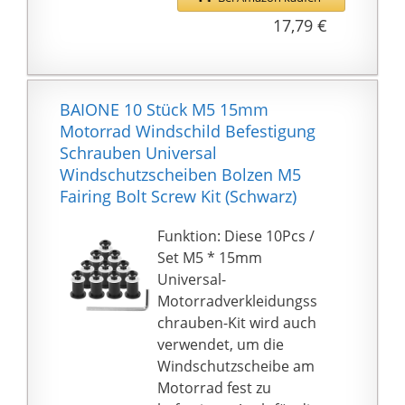
werden und der weiche
17,79 €
Gummiabstandhalter
bringt keine Nachteile
oder Verletzungsgefahr
in den Bereich.Die
BAIONE 10 Stück M5 15mm
Hardware ist voll
Motorrad Windschild Befestigung
einstellbar Winkel für
Schrauben Universal
die einfache Installation
Windschutzscheiben Bolzen M5
ohne Änderung.
Fairing Bolt Screw Kit (Schwarz)
Hochwertige
Materialien: Hergestellt
Funktion: Diese 10Pcs /
aus hochwertigen
Set M5 * 15mm
Kunststoffen, nicht
Universal-
leicht zu altern,
Motorradverkleidungss
verschleißfest, leicht,
chrauben-Kit wird auch
hochfest,
verwendet, um die
hochtemperaturbestän
Windschutzscheibe am
dig und geringe
Motorrad fest zu
Wärmeausdehnung,