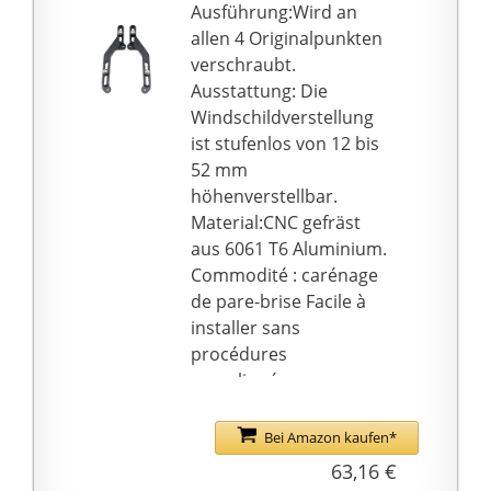
gezeigt. Größe: wie die
Ausführung:Wird an
Abbildungen gezeigt.
allen 4 Originalpunkten
★【Rechtzeitiger After-
verschraubt.
Sales-Service】 Wenn
Ausstattung: Die
Sie Fragen zu diesem
Windschildverstellung
Produkt haben, können
ist stufenlos von 12 bis
Sie sich gerne an uns
52 mm
wenden. Wir werden
höhenverstellbar.
unser Bestes tun, um
Material:CNC gefräst
Ihnen einen besseren
aus 6061 T6 Aluminium.
Service zu bieten.
Commodité : carénage
de pare-brise Facile à
installer sans
procédures
compliquées.
Service client : si vous
avez des questions,
Bei Amazon kaufen*
n'hésitez pas à nous
63,16 €
contacter, nous ferons