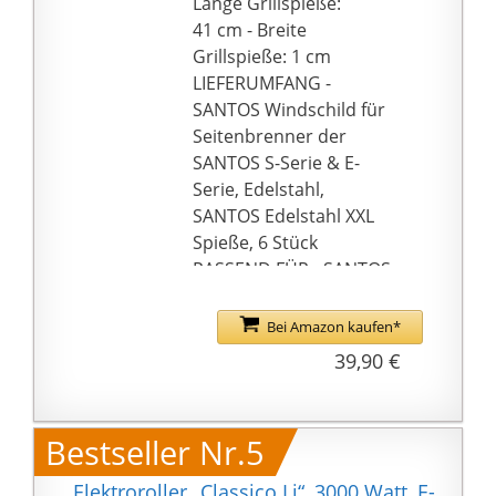
Länge Grillspieße:
41 cm - Breite
Grillspieße: 1 cm
LIEFERUMFANG -
SANTOS Windschild für
Seitenbrenner der
SANTOS S-Serie & E-
Serie, Edelstahl,
SANTOS Edelstahl XXL
Spieße, 6 Stück
PASSEND FÜR - SANTOS
S-518, SANTOS S-418,
SANTOS S-318, SANTOS
Bei Amazon kaufen*
E-518, SANTOS E-418,
39,90 €
SANTOS P-618
XXL SPIEßE - Mit den XXL
Grillspießen bereiten
Bestseller Nr.5
Sie leckere Fleisch-,
Gemüse und sonstige
Elektroroller „Classico Li“, 3000 Watt, E-