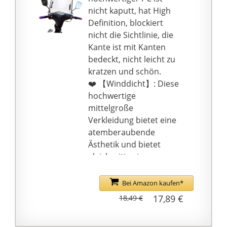
Verschleißreparaturen,
nicht kaputt, hat High
erzeugt weder CO2-
Definition, blockiert
Abgase noch Lärm und
nicht die Sichtlinie, die
wird von einem
Kante ist mit Kanten
langlebigen
bedeckt, nicht leicht zu
herausnehmbaren
kratzen und schön.
Lithium-Ionen-Akku
❤️ 【Winddicht】: Diese
gespeist, der sich ca.
hochwertige
1000 mal an jeder
mittelgroße
haushaltsüblichen
Verkleidung bietet eine
Steckdose aufladen
atemberaubende
lässt. Anschließend hat
Ästhetik und bietet
er noch immer eine
gleichzeitig einen
Akkukapazität von
hervorragenden
80{c6d5c8f79c7ec2a144
Windschutz, eine
Bei Amazon kaufen*
87668700bbaa19cbcb4
schnelle und einfache
17,89 €
18,49 €
835d5cb6d66e9413bb5
Installation und keine
cb79115f}. Ladedauer:
zusätzlichen Teile.