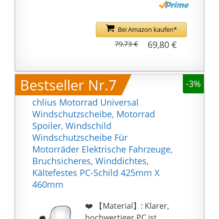
Anmeldung beim
Straßenverkehrsamt
erforderlich, notwendig
Bei Amazon kaufen*
ist lediglich eine
69,80 €
79,73 €
Haftpflichtversicherung
samt
Versicherungskennzeic
Bestseller Nr.7
-3%
hen. Mit dem mit
gelieferten COC-
chlius Motorrad Universal
Zertifikat können Sie
Windschutzscheibe, Motorrad
den Roller direkt bei
Spoiler, Windschild
der Versicherung
Windschutzscheibe Für
anmelden und
Motorräder Elektrische Fahrzeuge,
bekommen sofort Ihr
Bruchsicheres, Winddichtes,
Nummernschild.
Kältefestes PC-Schild 425mm X
Geringe
460mm
Wartungskosten:
Elektromotor benötigt
❤️ 【Material】: Klarer,
weder Ölwechsel noch
hochwertiger PC ist