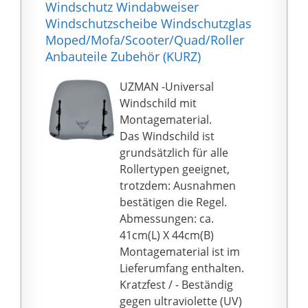
Lenker für sicheren Halt
Windschutz Windabweiser
auch bei hohen
Windschutzscheibe Windschutzglas
Geschwindigkeiten,
Moped/Mofa/Scooter/Quad/Roller
Haltesatz hochwertig
Anbauteile Zubehör (KURZ)
verchromt.
UZMAN -Universal
Windschild mit
Montagematerial.
Das Windschild ist
grundsätzlich für alle
Rollertypen geeignet,
trotzdem: Ausnahmen
bestätigen die Regel.
Abmessungen: ca.
41cm(L) X 44cm(B)
Montagematerial ist im
Lieferumfang enthalten.
Kratzfest / - Beständig
gegen ultraviolette (UV)