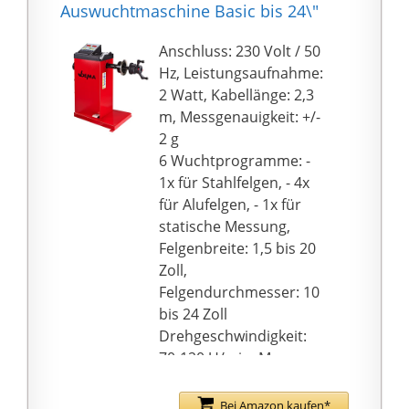
Auswuchtmaschine Basic bis 24\"
Anschluss: 230 Volt / 50
Hz, Leistungsaufnahme:
2 Watt, Kabellänge: 2,3
m, Messgenauigkeit: +/-
2 g
6 Wuchtprogramme: -
1x für Stahlfelgen, - 4x
für Alufelgen, - 1x für
statische Messung,
Felgenbreite: 1,5 bis 20
Zoll,
Felgendurchmesser: 10
bis 24 Zoll
Drehgeschwindigkeit:
70-120 U/min, Max.
Radgewicht: 40 kg,
Messzeit: Ca. 10
Bei Amazon kaufen*