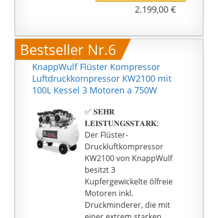
Spannbereich: 10"~19",
2.199,00 €
praktische Design
Max. Raddurchmesser:
ermöglicht es Ihnen,
960mm, Max.
diesen Balancer leicht
Radbreite: 3"~15",
Bestseller Nr.6
zu tragen oder zu
Abdrückkraft: 2700kg,
lagern.
Betriebsdruck: 8~10
KnappWulf Flüster Kompressor
bar, Stromzufuhr:
Luftdruckkompressor KW2100 mit
220V/50Hz/1Ph, 1.1kW
100L Kessel 3 Motoren a 750W
Farbe: schwarz
Beschreibung Art. 9022:
✅ 𝐒𝐄𝐇𝐑
Halbautomatische Pkw-
𝐋𝐄𝐈𝐒𝐓𝐔𝐍𝐆𝐒𝐒𝐓𝐀𝐑𝐊:
Radauswuchtmaschine,
Der Flüster-
IMD-Tastenfeld,
Druckluftkompressor
Manuelle Dateneingabe
KW2100 von KnappWulf
von Abstand und
besitzt 3
Durchmesser
Kupfergewickelte ölfreie
Technische Daten Art.
Motoren inkl.
9022: Max.
Druckminderer, die mit
Radgewicht：65kg,
einer extrem starken