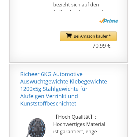
bezieht sich auf den
Außendurchmesser des
Schraubendorngewind
es.
Geeignet für Rädern
Bei Amazon kaufen*
aus Aluminium, Stahl
70,99 €
oder Leichtmetall z.B.
Accuturn Coats.
Konusgröße: 1 # 40mm
Konusgröße:
Richeer 6KG Automotive
Frontdurchmesser 62
Auswuchtgewichte Klebegewichte
mm; Zurück dia. 45 mm
1200x5g Stahlgewichte für
(1,77 "bis 2,44"). 2 #
Alufelgen Verzinkt und
40mm Konusgröße:
Kunststoffbeschichtet
Frontdurchmesser 80
mm; Zurück dia. 52 mm
【Hoch Qualität】:
(2,05 "bis 3,15"). 3 #
Hochwertiges Material
40mm Konusgröße:
ist garantiert, enge
Frontdurchmesser