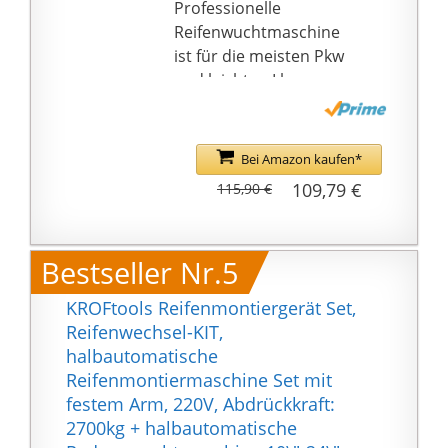
Professionelle
Reifenwuchtmaschine
ist für die meisten Pkw
und leichten Lkw
geeignet. Es kann Ihnen
helfen, ein
komfortables und
Bei Amazon kaufen*
sicheres Fahrerlebnis
109,79 €
115,90 €
zu bieten.
Laufruhe: Die
präzisionsgefertigte
Bestseller Nr.5
Auswuchtmaschine
Wasserwaage sorgt für
KROFtools Reifenmontiergerät Set,
Laufruhe. Die Basis
Reifenwechsel-KIT,
sorgt für die Stabilität
halbautomatische
des tragbaren Bubble-
Reifenmontiermaschine Set mit
Wheel-Balancers
festem Arm, 220V, Abdrückkraft:
während des
2700kg + halbautomatische
Gebrauchs.