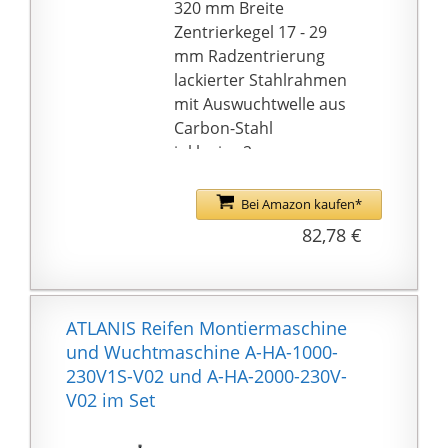
320 mm Breite
Zentrierkegel 17 - 29
mm Radzentrierung
lackierter Stahlrahmen
mit Auswuchtwelle aus
Carbon-Stahl
inklusive 2
Zentrierkonen zum
Zentrieren des Rades
Bei Amazon kaufen*
auf der Auswuchtwelle
82,78 €
Präzisionskugellager
ermöglichen eine
reibungsarme
Pendelbewegung und
ATLANIS Reifen Montiermaschine
somit ein präzises
und Wuchtmaschine A-HA-1000-
Auswuchten des Rades
230V1S-V02 und A-HA-2000-230V-
V02 im Set