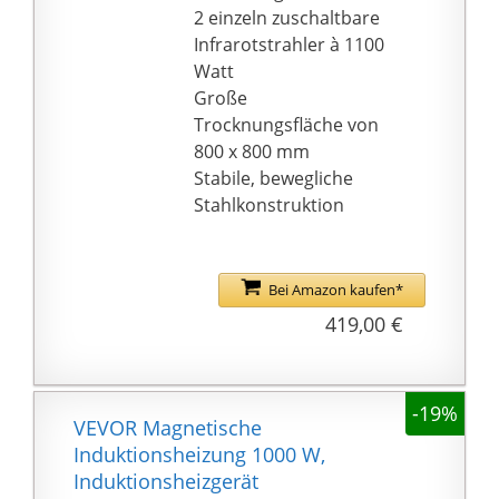
Gestell sowie die
2 einzeln zuschaltbare
gummierten Räder
Infrarotstrahler à 1100
sorgen für zusätzliche
Watt
Flexibilität und lässt
Große
den Bauheizer
Trocknungsfläche von
problemlos
800 x 800 mm
transportieren. Dank
Stabile, bewegliche
der Elektroden-
Stahlkonstruktion
Zündung können Sie
das Profi-Heizgebläse
einfach in Gebrauch
Bei Amazon kaufen*
nehmen. Auf der linken
419,00 €
Seite der
Temperaturanzeige
wird Ihnen Ihre
-19%
eingestellte
VEVOR Magnetische
Temperatur angezeigt,
Induktionsheizung 1000 W,
auf der rechten Seite
Induktionsheizgerät
die