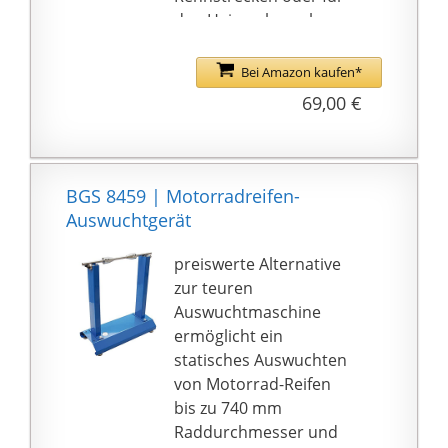
den Heimgebrauch
langlebig – dank
beschichteten
Bei Amazon kaufen*
Carbonstahls und
69,00 €
robuster Verarbeitung
mobil – dank
kompakter Größe auch
ideal an Rennstrecken
BGS 8459 | Motorradreifen-
Auswuchtgerät
preiswerte Alternative
zur teuren
Auswuchtmaschine
ermöglicht ein
statisches Auswuchten
von Motorrad-Reifen
bis zu 740 mm
Raddurchmesser und