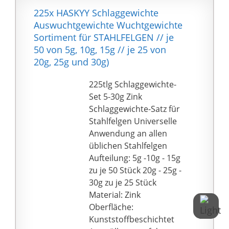
hergestellt und gleicht
aus Stahl für Alufelgen.
225x HASKYY Schlaggewichte
dieses Produkt dem
【Einfach zu
Auswuchtgewichte Wuchtgewichte
Original-Ersatzteil.
installieren】:
Sortiment für STAHLFELGEN // je
Abrisskante für
50 von 5g, 10g, 15g // je 25 von
besseres Entfernen der
20g, 25g und 30g)
Schutzfolie,einfach zu
schälen und zu
225tlg Schlaggewichte-
installieren.
Set 5-30g Zink
【Guter service】: Wir
Schlaggewichte-Satz für
bieten " 30 DAY
Stahlfelgen Universelle
Rückerstattung, "
Anwendung an allen
Service.,Wenn Sie
üblichen Stahlfelgen
irgendwelche Fragen
Aufteilung: 5g -10g - 15g
haben, zögern Sie bitte
zu je 50 Stück 20g - 25g -
nicht, uns zu
30g zu je 25 Stück
kontaktieren.
Material: Zink
Oberfläche:
Kunststoffbeschichtet