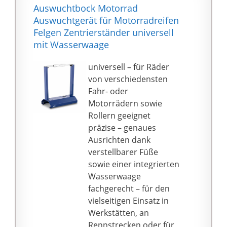
Aufbewahrung: Im
Auswuchtbock Motorrad
Flammenschutz. Bei
Lieferumfang enthalten
Auswuchtgerät für Motorradreifen
Fehlern kann sich das
ist ein Metallkoffer für
Felgen Zentrierständer universell
System automatisch
das komplette
mit Wasserwaage
deaktivieren und bietet
Induktionsheizungsset.
somit ein weiteres
So können Sie alle
universell – für Räder
Sicherheitsmerkmal.
Sachen ordentlich
von verschiedensten
Drehen Sie den
organisieren und sie
Fahr- oder
Thermostatregler auf
mit Leichtigkeit
Motorrädern sowie
die gewünschte
herumtragen.
Rollern geeignet
Temperatur, die
präzise – genaues
Elektroden zünden an
Ausrichten dank
und nach 7 Sekunden
verstellbarer Füße
startet der Heizkamin.
sowie einer integrierten
Wasserwaage
fachgerecht – für den
vielseitigen Einsatz in
Werkstätten, an
Rennstrecken oder für