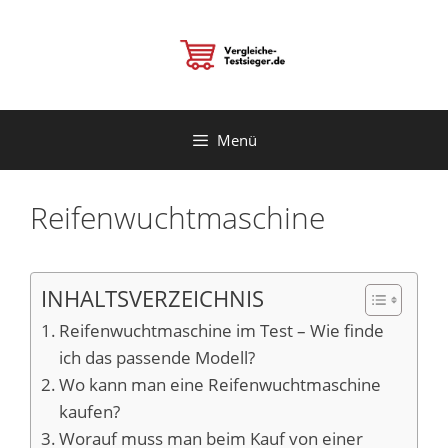
Zum
Inhalt
springen
Menü
Reifenwuchtmaschine
INHALTSVERZEICHNIS
Reifenwuchtmaschine im Test – Wie finde
ich das passende Modell?
Wo kann man eine Reifenwuchtmaschine
kaufen?
Worauf muss man beim Kauf von einer