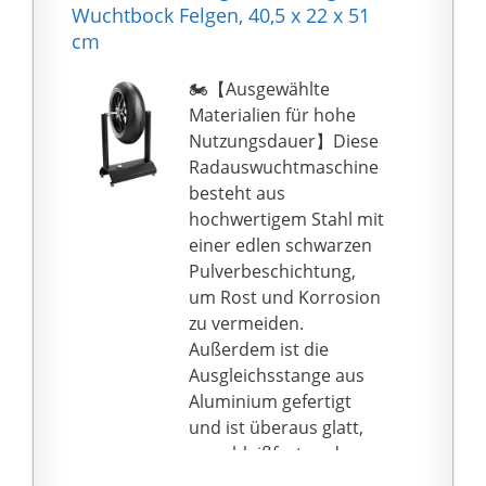
ölfreie
Wuchtbock Felgen, 40,5 x 22 x 51
Luftdruckkompressor
cm
ist dank der
hochwertigen
🏍️【Ausgewählte
Verarbeitung sehr
Materialien für hohe
wartungsarm und
Nutzungsdauer】Diese
besitzt zudem eine
Radauswuchtmaschine
automatische
besteht aus
Zuschaltung bei
hochwertigem Stahl mit
Druckbedarf
einer edlen schwarzen
✅ 𝐇𝐎𝐇𝐄𝐑
Pulverbeschichtung,
𝐐𝐔𝐀𝐋𝐈𝐓𝐀𝐄𝐓𝐒𝐒𝐓𝐀𝐍𝐃𝐀
um Rost und Korrosion
𝐑𝐃: Unsere Premium
zu vermeiden.
Geräte werden in
Außerdem ist die
Deutschland entwickelt
Ausgleichsstange aus
und im Ausland nach
Aluminium gefertigt
strengsten
und ist überaus glatt,
Anforderungen
verschleißfest und
produziert, geprüft und
ermöglicht so ein