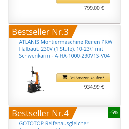
Sekunden
799,00 €
Ø Gewindespindel: 36
mm, Aufnahme
Gewindespindel: 25
Bestseller Nr.3
mm, Abstand Boden-
Spindel: 67,5 cm,
ATLANIS Montiermaschine Reifen PKW
Bohrung für
Halbaut. 230V (1 Stufe), 10-23\" mit
Bodenbefestigungen:
Schwenkarm - A-HA-1000-230V1S-V04
10 mm
Schallleistungspegel: 70
dB(A), Abmessungen
Bei Amazon kaufen*
BxTxH: 83x51x88,5 cm,
934,99 €
Gewicht: 56,5 kg
Bestseller Nr.4
-5%
GOTOTOP Reifenausgleicher