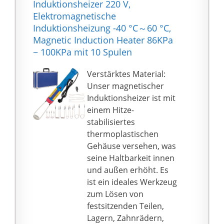
Induktionsheizer 220 V,
Umgebungstemperatur
Elektromagnetische
.
Induktionsheizung -40 °C～60 °C,
𝐔𝐍𝐊𝐎𝐌𝐏𝐋𝐈𝐙𝐈𝐄𝐑𝐓
Magnetic Induction Heater 86KPa
𝐇𝐄𝐈𝐙𝐄𝐍: Betrieben
~ 100KPa mit 10 Spulen
wird unsere
Industrieheizung mit
Verstärktes Material:
Diesel-Kerosin. Stecken
Unser magnetischer
Sie das integrierte
Induktionsheizer ist mit
lange und flexible Kabel
einem Hitze-
in eine einfache,
stabilisiertes
haushaltsübliche 230
thermoplastischen
Volt-Steckdose ein. Die
Gehäuse versehen, was
digitale Temperatur-
seine Haltbarkeit innen
Anzeige sowie die
und außen erhöht. Es
Möglichkeit, die
ist ein ideales Werkzeug
Temperatur regulieren
zum Lösen von
zu können bieten eine
festsitzenden Teilen,
effiziente Möglichkeit
Lagern, Zahnrädern,