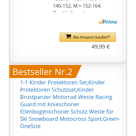
140-152, M = 152-164.
Der Umfang der
Protektorenjacke lässt
sich am Bauch und
Brust verstellen.
Bei Amazon kaufen*
49,99 €
Bestseller Nr.2
1-1 Kinder Protektoren Set,Kinder
Protektoren Schutzset,Kinder
Brustpanzer Motorrad Weste Racing
Guard mit Knieschoner
Ellenbogenschoner Schutz Weste für
Ski Snowboard Motocross Sport,Green-
OneSize