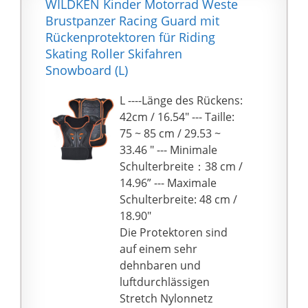
WILDKEN Kinder Motorrad Weste
können.
Brustpanzer Racing Guard mit
Herausnehmbare 5
Rückenprotektoren für Riding
EVA-Protektoren an
Skating Roller Skifahren
Rücken, Schultern und
Snowboard (L)
Ellbogen
Bitte beachten Sie
L ----Länge des Rückens:
sorgfältig die
42cm / 16.54" --- Taille:
Größentabelle, um Ihre
75 ~ 85 cm / 29.53 ~
Größe vor der
33.46 " --- Minimale
Bestellung zu wählen.
Schulterbreite：38 cm /
Qualität ist unsere
14.96” --- Maximale
Kultur.
Schulterbreite: 48 cm /
Qualitätsgarantie von
18.90"
mindestens 6 Monaten
Die Protektoren sind
Garantie. Wenn Sie
auf einem sehr
Fragen haben,
dehnbaren und
kontaktieren Sie uns
luftdurchlässigen
bitte. Wir antworten
Stretch Nylonnetz