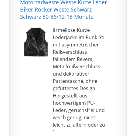
Motorradweste Weste Kutte Leder
jacke damen
Biker Rocker Weste Schwarz
übergangsjacke sale
Schwarz 80-86/12-18 Monate
jacke damen
übergangsjacke
ärmellose Kurze
modern jacke damen
Lederjacke im Punk-Stil
übergangsjacke elegant
mit asymmetrischer
jacke damen
Reißverschluss ,
übergangsjacke herbst
fallendem Revers,
jacke damen
Metallreißverschluss
übergangsjacke
und dekorativer
frühling leder jacken
Pattentasche, ohne
herren parker jacken
gefüttertes Design.
herren trachten jacken
Hergestellt aus
herren jacken herren
hochwertigem PU-
marken sale übergang
Leder, geruchsfrei und
jacken herren mode
weich genug, nicht
sommer
leicht zu altern oder zu
damen,regenmantel
knacken,