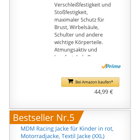
Verschleißfestigkeit und
Stoßfestigkeit,
maximaler Schutz für
Brust, Wirbelsäule,
Schulter und andere
wichtige Körperteile.
Atmungsaktiv und
komfortabel - Das
umweltfreundliche,
elastische Netzgewebe
bietet maximalen
Bei Amazon kaufen*
Komfort und Belüftung.
44,99 €
Es ist einfach unter
allen Kleidungsstücken
zu tragen, gut für
Bestseller Nr.5
Frühling, Sommer,
Herbst und Winter.
MDM Racing Jacke für Kinder in rot,
Fit für 4-15 Jahre alte
Motorradjacke, Textil Jacke (XXL)
Kinder - Der