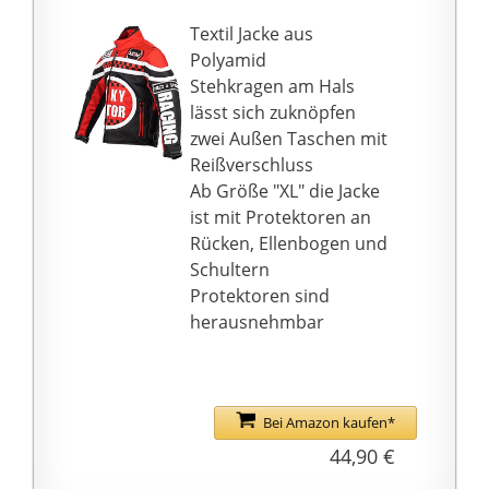
verstellbare
Textil Jacke aus
Schultergurt lässt sich
Polyamid
leicht an Ihre Schulter
Stehkragen am Hals
anpassen und
lässt sich zuknöpfen
minimiert die
zwei Außen Taschen mit
Größenprobleme für
Reißverschluss
Sie.
Ab Größe "XL" die Jacke
Verstellbare Taille - Sie
ist mit Protektoren an
können die Taille durch
Rücken, Ellenbogen und
einen breiten Hüftgurt
Schultern
mit Klettverschluss und
Protektoren sind
einen kleinen Knopfgurt
herausnehmbar
gleichzeitig anpassen.
Wide Apply -
Großartiger Schutz für
Dirt Bike, Mountain
Bei Amazon kaufen*
Bike, Motorradfahren,
44,90 €
Radfahren,