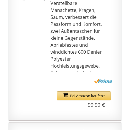
und coolen Stil
Verstellbare
Bevor Sie es kaufen,
Manschette, Kragen,
können Sie unsere
Saum, verbessert die
Maßtabelle als eine
Passform und Komfort,
Refferenz ansehen.
zwei Außentaschen für
Vergleichen Sie es mit
kleine Gegenstände.
Ihrer ähnlichen
Abriebfestes und
Kleidung, um die Größe
winddichtes 600 Denier
richtig zu garantieren.
Polyester
Hochleistungsgewebe,
Futter aus elastischem
Polyester-Netzgewebe,
atmungsaktiv und
bequem.
Bei Amazon kaufen*
Enthält
99,99 €
herausnehmbares
Wärme-Baumwollfutter,
das Sie bei kaltem oder
warmem Wetter tragen