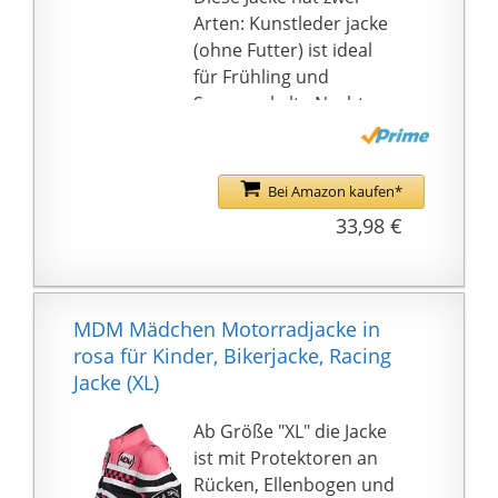
der Voraussetzung der
Arten: Kunstleder jacke
gleichen Wärme.
(ohne Futter) ist ideal
☛【Abnehmbarer
für Frühling und
Hut】 --- Abnehmbarer
Sommer kalte Nacht;
Hut und die Hutkrempe
Kunstleder jacke (mit
kann festgezogen
Futter) ist perfekt für
werden. Keine Angst
Herbst und Winter.
Bei Amazon kaufen*
mehr davor, dass die
33,98 €
Ohren kalt werden.
Ideal für alle Arten von
Szenen. Fleece-Material
werden in der Kappe
MDM Mädchen Motorradjacke in
und am Kragen
rosa für Kinder, Bikerjacke, Racing
verwendert, um Ihnen
Jacke (XL)
während der kalten
Wintersaison einen
Ab Größe "XL" die Jacke
weichen und warmen
ist mit Protektoren an
Griff zu geben.
Rücken, Ellenbogen und
☛【Design im Detail 】