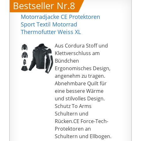
Bestseller Nr.8
von Hosen / Jacke /
Handschuhen, in
Motorradjacke CE Protektoren
unserem Shop amazon
Sport Textil Motorrad
sehen. Google GearX
Thermofutter Weiss XL
Shop
Aus Cordura Stoff und
Klettverschluss am
Bündchen
Ergonomisches Design,
angenehm zu tragen.
Abnehmbare Quilt für
eine bessere Wärme
und stilvolles Design.
Schutz To Arms
Schultern und
Rücken.CE Force-Tech-
Protektoren an
Schultern und Ellbogen.