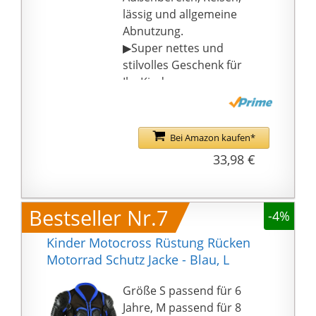
lässig und allgemeine
Abnutzung.
▶Super nettes und
stilvolles Geschenk für
Ihr Kinder.
☟HINWEIS: Das ist Asien
Größe, überprüfen Sie
bitte die Details der
Bei Amazon kaufen*
Größe in der
33,98 €
Produktbeschreibung,
um einen Kauf zu
machen !!!
Bestseller Nr.7
-4%
Kinder Motocross Rüstung Rücken
Motorrad Schutz Jacke - Blau, L
Größe S passend für 6
Jahre, M passend für 8