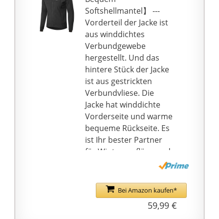
Softshellmantel】 ---
Vorderteil der Jacke ist
aus winddichtes
Verbundgewebe
hergestellt. Und das
hintere Stück der Jacke
ist aus gestrickten
Verbundvliese. Die
Jacke hat winddichte
Vorderseite und warme
bequeme Rückseite. Es
ist Ihr bester Partner
für Winterausflüge und
Sport.
☛【Atmungsaktiv】 ---
Verdeckte
Bei Amazon kaufen*
Reißverschlüsse auf
59,99 €
beiden Seiten und