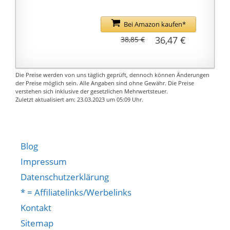
neuartige
Nylon und 300D
Weihnachtsgeschenke
Polyester als Gewebe,
Bei Amazon kaufen*
und
die beheizte Weste ist
36,47 €
38,85 €
Geburtstagsgeschenke
ideal für kalten Winter
für Jungen und
und regnerisches
Mädchen, die
Wetter.
Die Preise werden von uns täglich geprüft, dennoch können Änderungen
Freizeitstile oder
【Effiziente Heizung】5
der Preise möglich sein. Alle Angaben sind ohne Gewähr. Die Preise
verstehen sich inklusive der gesetzlichen Mehrwertsteuer.
erwachsene Männer
V 2.4A USB-Anschluss
Zuletzt aktualisiert am: 23.03.2023 um 05:09 Uhr.
und Frauen mögen.
mit Strom versorgt,
Heizweste eingebettet
Kohlefaser Heizkabel,
kann es innerhalb von 5
Blog
Sekunden aufheizen.
Impressum
Seine thermische
Datenschutzerklärung
Umwandlungsrate ist
* = Affiliatelinks/Werbelinks
dreimal höher als bei
anderen
Kontakt
Kupferdrähten.
Sitemap