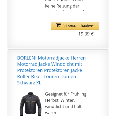
keine Reizung der
Mädchenhaut, weich zu
tragen
Größentabelle
Bei Amazon kaufen*
bedeutet Altersklassen
19,39 €
für Mädchen, aber sie
dienen nur zur
allgemeinen
Orientierung.
BORLENI Motorradjacke Herren
Handwäsche oder
Motorrad Jacke Winddicht mit
abwischen, bei
Protektoren Protektoren Jacke
schwacher Hitze bügeln
Roller Biker Touren Damen
Lange Ärmel,
Schwarz XL
Reißverschluss, Revers
mit Knöpfen, zwei
Geeignet für Frühling,
Reißverschlusstaschen,
Herbst, Winter,
einfarbig, machen Ihre
winddicht und hält
schöne Mädchenmode
warm.