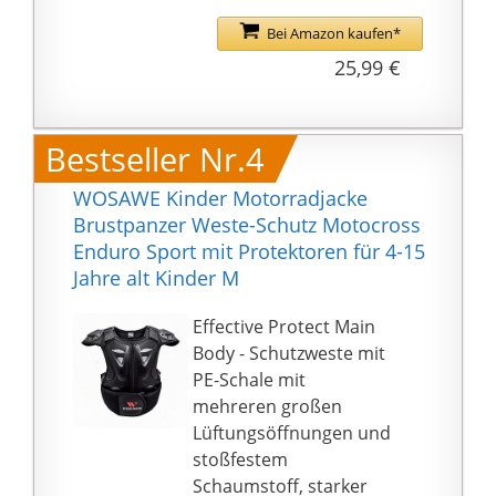
starke Schale an, stellen
großen Schutz für Ihre
Bei Amazon kaufen*
Brust und
25,99 €
Rückenwirbelsäule zur
Verfügung.
5.Tipp: Bitte überprüfen
Bestseller Nr.4
Sie das Bild der
Größentabelle vor dem
WOSAWE Kinder Motorradjacke
Kauf. Es ist sehr wichtig,
Brustpanzer Weste-Schutz Motocross
Ihre wertvolle Zeit zu
Enduro Sport mit Protektoren für 4-15
sparen, um eine
Jahre alt Kinder M
Rücksendung zu
vermeiden. Sie können
Effective Protect Main
Kundenfragen und
Body - Schutzweste mit
Antworten oder den
PE-Schale mit
Referenzstandard als
mehreren großen
Referenz für die
Lüftungsöffnungen und
Auswahl Ihrer Größe
stoßfestem
verwenden.
Schaumstoff, starker