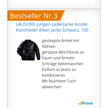
ideal für Sportarten:
Radfahren, Motorrad,
Bestseller Nr.3
Motocross,
Skateboardfahren,
LAUSONS Jungen Lederjacke Kinder
Skifahren usw.
Kunstleder Biker Jacke Schwarz, 130
Outdoor-Sportarten
benötigen einen Schutz
gesteppte Ärmel mit
für Brust- und
Nähten
Rückenwirbelsäule.
gerippte Abschlüsse an
4.Perfect Motocross-
Saum und Ärmeln
Rüstungsweste: Innen
Schräge Seitentaschen
gepolstertes Material,
Einfach zu Jeans zu
sehr weich und
kombinieren
bequem, reduziert
Mit feuchtem Tuch
Schäden durch
abwischen
unerwarteten Crash;
Äußere Rüstung
nehmen haltbare und