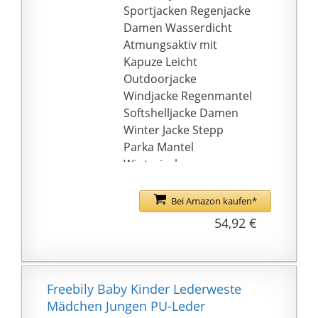
Sportjacken Regenjacke
Damen Wasserdicht
Atmungsaktiv mit
Kapuze Leicht
Outdoorjacke
Windjacke Regenmantel
Softshelljacke Damen
Winter Jacke Stepp
Parka Mantel
Winterjacke warm
gefüttert Kunstpelz
jacken damen herbst
Bei Amazon kaufen*
lässig jacken damen
54,92 €
sale sommer elegant
jacke damen
übergangsjacke jacke
damen übergangsjacke
Freebily Baby Kinder Lederweste
jacke damen
Mädchen Jungen PU-Leder
übergangsjacke lang