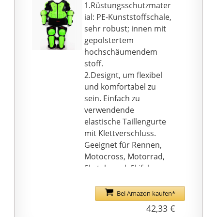
1.Rüstungsschutzmater
ial: PE-Kunststoffschale,
sehr robust; innen mit
gepolstertem
hochschäumendem
stoff.
2.Designt, um flexibel
und komfortabel zu
sein. Einfach zu
verwendende
elastische Taillengurte
mit Klettverschluss.
Geeignet für Rennen,
Motocross, Motorrad,
Skateboard, Skifahren,
Skaten, Schneien,
Offroad usw. Outdoor-
Bei Amazon kaufen*
Sportarten.
42,33 €
3.Wirbelsäulenschutz