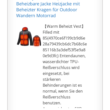
wird nicht nachlassen
Beheizbare Jacke Heizjacke mit
bluza damska
und sich verformen.
Beheizter Kragen für Outdoor
sweatshirt weiss damen
☆ EINFACH ZU
Wandern Motorrad
swetshirt
REINIGEN UND
damenjacke
TROCKNEN. Mesh- und
【Warm Beheizt Vest】
übergangsjacke sale
Polyestergewebe
Filled mit
damenjacke
können zum
85{4970ce6f199cb9d6e
übergangsjacke sale
Händewaschen,
28a79439cb6dc7b68c6e
schwarz damenjacke
Maschinenwaschen,
85116b3a3def53f5e9a8
übergangsjacke sale xxl
chemischen Reinigen
0e9d3fc} Entendaunen,
lederjacke damen
und leicht zu reinigen
wasserdichter TPU-
lederjacke damen
verwendet werden.
Reißverschluss wird
schwarz lederjacke
Dreischichtige
eingesetzt, bei
damen braun
Belüftungsstruktur,
stärkeren
lederjacke damen lang
atmungsaktiv und leicht
Behinderungen ist es
schwarze lederjacke
zu trocknen.
normal, wenn Sie den
damen lederjacke
☆ PERFEKTE
Reißverschluss
damen kurz rote
GESCHENKE FÜR AUTO-
benutzen.
lederjacke damen
FANS und Freunde -
Ausgezeichnetes 50D