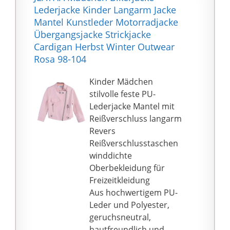
Outdoor-Sportarten
Lederjacke Kinder Langarm Jacke
bequemer zu genießen.
Mantel Kunstleder Motorradjacke
Übergangsjacke Strickjacke
Cardigan Herbst Winter Outwear
Rosa 98-104
Kinder Mädchen
stilvolle feste PU-
Lederjacke Mantel mit
Reißverschluss langarm
Revers
Reißverschlusstaschen
winddichte
Oberbekleidung für
Freizeitkleidung
Aus hochwertigem PU-
Leder und Polyester,
geruchsneutral,
hautfreundlich und