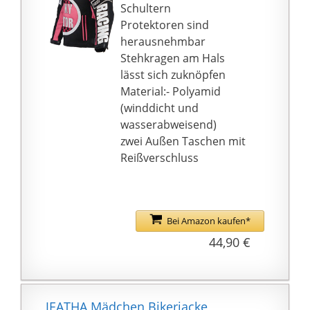
Schultern
--- Verdeckte
Protektoren sind
winddichte Bündchen
herausnehmbar
und elastischer Saum
Stehkragen am Hals
zum Schutz vor Wind.
lässt sich zuknöpfen
3D-geschnittene Ärmel
Material:- Polyamid
und ein spezielles
(winddicht und
Design an den Ellbogen
wasserabweisend)
machen Ihre
zwei Außen Taschen mit
Veranstaltung
Reißverschluss
bequemer und flexibler.
☛【Reflexstreifen in
Der Nacht】 --- Rücken
der Jacke hat Anti-
Bei Amazon kaufen*
Cursor, Reflexstreifen,
44,90 €
mehr auffällig und
sicher in der Nacht.
Intime Detaillierung
ermöglicht es Ihnen,
JEATHA Mädchen Bikerjacke