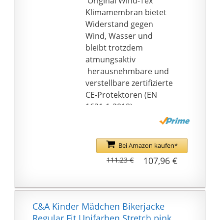
­ Original Wind-Tex
Rücken geschützt.
Klimamembran bietet
Widerstand gegen
Wind, Wasser und
bleibt trotzdem
atmungsaktiv
­ herausnehmbare und
verstellbare zertifizierte
CE-Protektoren (EN
1621-1-2012) an
Schultern und
Ellenbogen (individuell
verstellbar)
Bei Amazon kaufen*
­ herausnehmbares
107,96 €
111,23 €
gestepptes
Thermofutter
­ regulierbare
Lüftungsreißverschlüss
C&A Kinder Mädchen Bikerjacke
e - individuelle
Regular Fit Unifarben Stretch pink