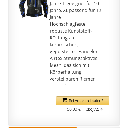
Jahre, L geeignet für 10
Jahre, XL passend für 12
Jahre
Hochschlagfeste,
robuste Kunststoff-
Rüstung auf
keramischen,
gepolsterten Paneelen
Airtex atmungsaktives
Mesh, das sich mit
Körperhaltung,
verstellbaren Riemen
anpasst
CE genehmigte
Rüstungen, Heay
Bei Amazon kaufen*
dutdodo
48,24 €
50,03 €
Klettverschluss
Nierenschutzgürtel
Für vollständige Palette