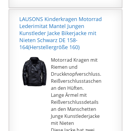
Brust verbessern die
Belüftung und
beeinträchtigen das
LAUSONS Kinderkragen Motorrad
Aussehen des
Lederimitat Mantel Jungen
Kleidungsstücks nicht.
Kunstleder Jacke Bikerjacke mit
Wenn die drei
Nieten Schwarz DE 158-
Reißverschlüsse
164(Herstellergröße 160)
geöffnet werden, kann
die Luftzirkulation
Motorrad Kragen mit
beschleunigt werden
Riemen und
und der Schweiß auf
Druckknopfverschluss.
der Körperoberfläche
Reißverschlusstaschen
kann rechtzeitig
an den Hüften.
verdampfen, um
Lange Ärmel mit
überschüssige Wärme
Reißverschlussdetails
zu entfernen.
an den Manschetten
Atmungsaktiver als
Junge Kunstlederjacke
herkömmliche
mit Nieten
Softshell-Jacke unter
Diese Jacke hat zwei