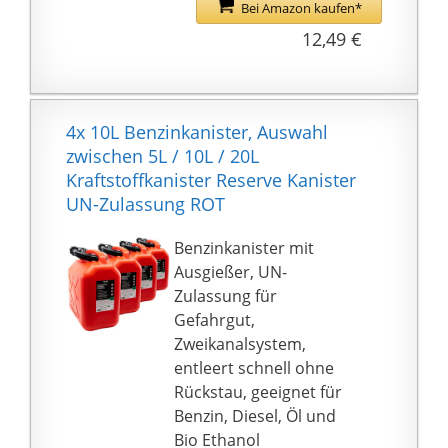
weiteren Flüssigkeiten
Bei Amazon kaufen*
und Gefahrgütern
12,49 €
SICHER: Der cartrend
Kanister wurde der UN-
Prüfung unterzogen
und erfüllt damit alle
4x 10L Benzinkanister, Auswahl
Anforderungen zur
zwischen 5L / 10L / 20L
Aufbewahrung und zum
Kraftstoffkanister Reserve Kanister
Transport von Diesel
UN-Zulassung ROT
und leichaltigen
Kraftstoffen
Benzinkanister mit
Ausgießer, UN-
Zulassung für
Gefahrgut,
Zweikanalsystem,
entleert schnell ohne
Rückstau, geeignet für
Benzin, Diesel, Öl und
Bio Ethanol