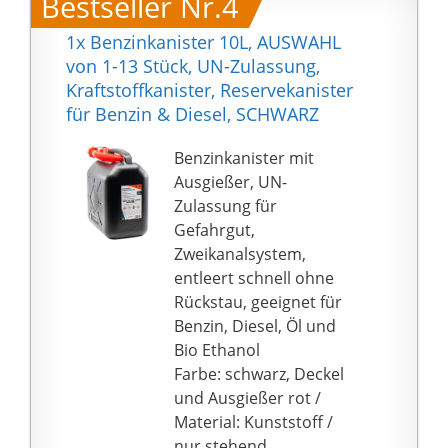
Bestseller Nr.4
Fehlbetankungsschutz
(nicht geeignet für
1x Benzinkanister 10L, AUSWAHL
Fahrzeuge mit Diesel-
von 1-13 Stück, UN-Zulassung,
Fehlbetankungsschutz)
Kraftstoffkanister, Reservekanister
Lieferumfang: Kanister
für Benzin & Diesel, SCHWARZ
mit 20 Liter
Fassungsvermögen,
Benzinkanister mit
Maße T x B x H (mm):
Ausgießer, UN-
178 x 365 x 435;
Zulassung für
Gewicht 1100g; Farbe:
Gefahrgut,
schwarz
Zweikanalsystem,
entleert schnell ohne
Rückstau, geeignet für
Benzin, Diesel, Öl und
Bio Ethanol
Farbe: schwarz, Deckel
und Ausgießer rot /
Material: Kunststoff /
nur stehend