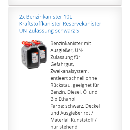
vornehmen
Ein Klassiker in
Aussehen und
2x Benzinkanister 10L
Handhabung. Geliefert
Kraftstoffkanister Reservekanister
werden: 2x 10L
UN-Zulassung schwarz S
Benzinkanister
Benzinkanister mit
Ausgießer, UN-
Zulassung für
Gefahrgut,
Zweikanalsystem,
entleert schnell ohne
Rückstau, geeignet für
Benzin, Diesel, Öl und
Bio Ethanol
Farbe: schwarz, Deckel
und Ausgießer rot /
Material: Kunststoff /
nur stehend