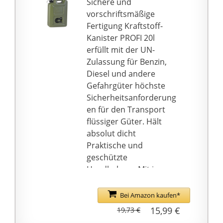
Sichere und
vorschriftsmäßige
Fertigung Kraftstoff-
Kanister PROFI 20l
erfüllt mit der UN-
Zulassung für Benzin,
Diesel und andere
Gefahrgüter höchste
Sicherheitsanforderung
en für den Transport
flüssiger Güter. Hält
absolut dicht
Praktische und
geschützte
Handhabung Mit im
Kanisterkörper
integriertem
Bei Amazon kaufen*
Auslaufrohr und
15,99 €
19,73 €
unverlierbarer Kinder-