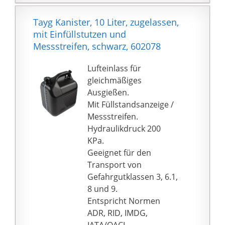
Bajonettverschluss mit
Sicherungsstift ist in
Tayg Kanister, 10 Liter, zugelassen,
jeder Position des
mit Einfüllstutzen und
Kanisters auslaufsicher.
Messstreifen, schwarz, 602078
Geeignet für viele
Einsatzbereiche:
Lufteinlass für
Bauwesen, Gewerbe,
gleichmäßiges
Industrie, Werkstatt,
Ausgießen.
Camping, Outdoor,
Mit Füllstandsanzeige /
lange Autoreisen z.B.
Messstreifen.
mit Wohnmobil
Hydraulikdruck 200
BENZINBESTÄNDIGE
KPa.
LACK-
Geeignet für den
INNENVERSIEGELUNG -
Transport von
Dank des
Gefahrgutklassen 3, 6.1,
benzinbeständigen
8 und 9.
Alkyd-Ammoniak-Lacks
Entspricht Normen
wird internes Rosten
ADR, RID, IMDG,
verhindert.