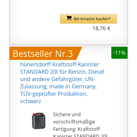
Bei Amazon kaufen*
18,76 €
Bestseller Nr.3
-11%
hünersdorff Kraftstoff-Kanister
STANDARD 20l für Benzin, Diesel
und andere Gefahrgüter, UN-
Zulassung, made in Germany,
TÜV-geprüfter Produktion,
schwarz
Sichere und
vorschriftsmäßige
Fertigung: Kraftstoff-
Kanister STANDARD 20l