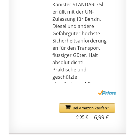
UN-ZUGELASSEN - Der
Kanister STANDARD 5l
Kraftstoffkanister
erfüllt mit der UN-
verfügt über eine UN-
Zulassung für Benzin,
Zulassung. Die Bauart
Diesel und andere
ist geprüft und ist mit
Gefahrgüter höchste
dem Nato Standard
Sicherheitsanforderung
vergleichbar
en für den Transport
flüssiger Güter. Hält
absolut dicht!
Praktische und
geschützte
Handhabung: Mit
unverlierbarer Kinder-
Sicherheitsverschraubu
ng
Bei Amazon kaufen*
Passend für alle
6,99 €
9,95 €
gängigen
Tanköffnungen (Benzin
und Diesel) und für alle