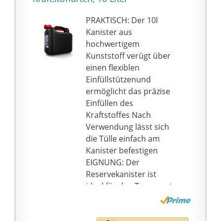
en
Maße zirka:
PRAKTISCH: Der 10l
Tiefe=165mm /
Kanister aus
Breite=350mm /
hochwertigem
Höhe=495mm
Kunststoff verügt über
einen flexiblen
Einfüllstützenund
ermöglicht das präzise
Einfüllen des
Kraftstoffes Nach
Verwendung lässt sich
die Tülle einfach am
Kanister befestigen
EIGNUNG: Der
Reservekanister ist
ideal für den Transport
von Benzin, Diesel, E10,
Kühlwasser, Öl und