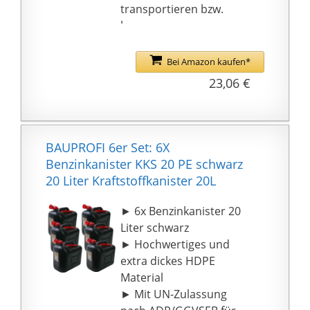
transportieren bzw.
lagern
an der Tankstelle
einfach nach Befüllen
Bei Amazon kaufen*
des Kanisters die
23,06 €
Etikettierung
vornehmen
Ein Klassiker in
Aussehen und
BAUPROFI 6er Set: 6X
Handhabung. Geliefert
Benzinkanister KKS 20 PE schwarz
werden: 2x 10L
20 Liter Kraftstoffkanister 20L
Benzinkanister
► 6x Benzinkanister 20
Liter schwarz
► Hochwertiges und
extra dickes HDPE
Material
► Mit UN-Zulassung