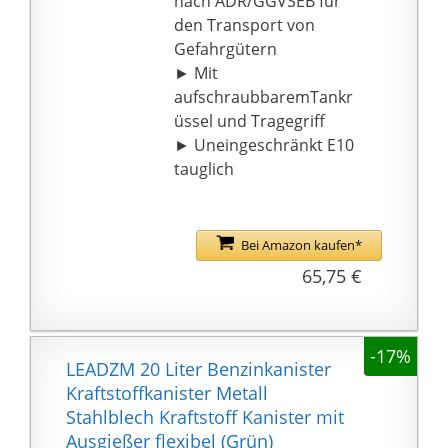
nach ADR/GGVSEB für
den Transport von
Gefahrgütern
► Mit
aufschraubbaremTankr
üssel und Tragegriff
► Uneingeschränkt E10
tauglich
Bei Amazon kaufen*
65,75 €
-17%
LEADZM 20 Liter Benzinkanister
Kraftstoffkanister Metall
Stahlblech Kraftstoff Kanister mit
Ausgießer flexibel (Grün)