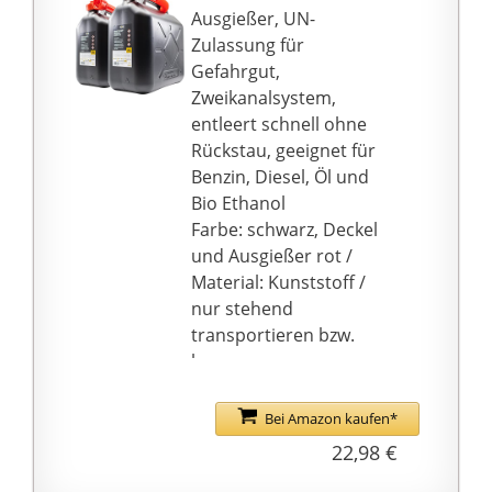
Ausgießer, UN-
Zulassung für
Gefahrgut,
Zweikanalsystem,
entleert schnell ohne
Rückstau, geeignet für
Benzin, Diesel, Öl und
Bio Ethanol
Farbe: schwarz, Deckel
und Ausgießer rot /
Material: Kunststoff /
nur stehend
transportieren bzw.
lagern
an der Tankstelle
einfach nach Befüllen
Bei Amazon kaufen*
des Kanisters die
22,98 €
Etikettierung