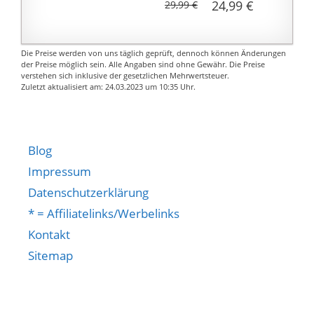
24,99 €
29,99 €
Langstrecken- oder
Tagesreisen zu erfüllen.
【Tragbare Griffe】
Die Preise werden von uns täglich geprüft, dennoch können Änderungen
Dieses Ölfass ist mit
der Preise möglich sein. Alle Angaben sind ohne Gewähr. Die Preise
verstehen sich inklusive der gesetzlichen Mehrwertsteuer.
drei geschweißten
Zuletzt aktualisiert am: 24.03.2023 um 10:35 Uhr.
Griffen ausgestattet,
egal ob Sie eine Person
oder zwei Personen
sind, es kann leicht
Blog
getragen und bewegt
Impressum
werden.
Datenschutzerklärung
【Ölausgießrohr
* = Affiliatelinks/Werbelinks
enthalten】 Dieses
Ölfass ist mit einem
Kontakt
Ölausgießrohr
Sitemap
ausgestattet, das
bequem zum
Ausgießen ohne