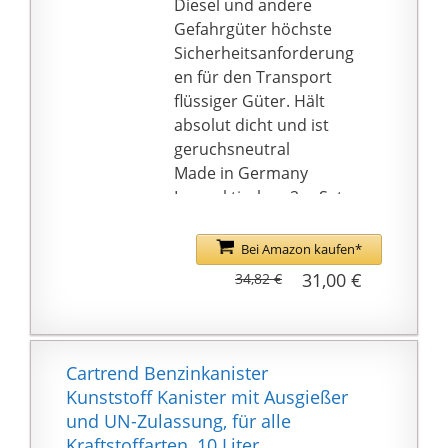
Diesel und andere
Gefahrgüter höchste
Sicherheitsanforderung
en für den Transport
flüssiger Güter. Hält
absolut dicht und ist
geruchsneutral
Made in Germany
Im praktischen 2er Set -
Fassungsvermögen pro
Kanister: 20 Liter
Bei Amazon kaufen*
E10 geeignet / Material:
31,00 €
34,82 €
HD-PE mit UN-
Zulassung nach
ADR/GGVSEB für den
Transport von
Cartrend Benzinkanister
Gefahrgütern - erfüllt
Kunststoff Kanister mit Ausgießer
höchste
und UN-Zulassung, für alle
Sicherheitsanforderung
Kraftstoffarten, 10 Liter