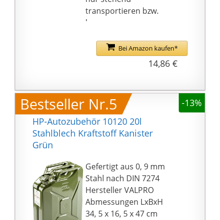
transportieren bzw.
lagern
an der Tankstelle
einfach nach Befüllen
Bei Amazon kaufen*
des Kanisters die
14,86 €
Etikettierung
vornehmen
Ein Klassiker in
Bestseller Nr.5
-13%
Aussehen und
Handhabung. Geliefert
HP-Autozubehör 10120 20l
werden: 1x 10L
Stahlblech Kraftstoff Kanister
Benzinkanister
Grün
Gefertigt aus 0, 9 mm
Stahl nach DIN 7274
Hersteller VALPRO
Abmessungen LxBxH
34, 5 x 16, 5 x 47 cm