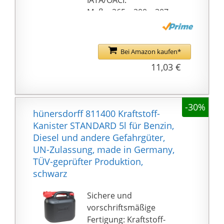
IATA/OACI.
Pulverbeschichtung
Maße. 265 x 200 x 307
und Einbrennlackierung
mm.
bieten
Korrosionsschutz sowie
Bei Amazon kaufen*
eine glatte Oberfläche
11,03 €
SICHERER TRANSPORT,
STABIL UND DICHT -
Unempfindlich
gegenüber Schlägen
-30%
hünersdorff 811400 Kraftstoff-
während der Fahrt, so
Kanister STANDARD 5l für Benzin,
dass weder Risse oder
Diesel und andere Gefahrgüter,
andere Schäden
UN-Zulassung, made in Germany,
entstehen.
TÜV-geprüfter Produktion,
Bandschweißung sorgt
schwarz
für zusätzliche
Festigkeit der Griffe -
Sichere und
unverzichtbar während
vorschriftsmäßige
der Fahrt!
Fertigung: Kraftstoff-