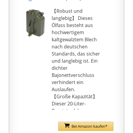
【Robust und
langlebig】 Dieses
Ölfass besteht aus
hochwertigem
kaltgewalztem Blech
nach deutschen
Standards, das sicher
und langlebig ist. Ein
dichter
Bajonettverschluss
verhindert ein
Auslaufen.
【Große Kapazität】
Dieser 20-Liter-
Benzintank kann genug
Kraftstoff für Sie
vorbereiten, um Ihre
Bei Amazon kaufen*
Anforderungen auf