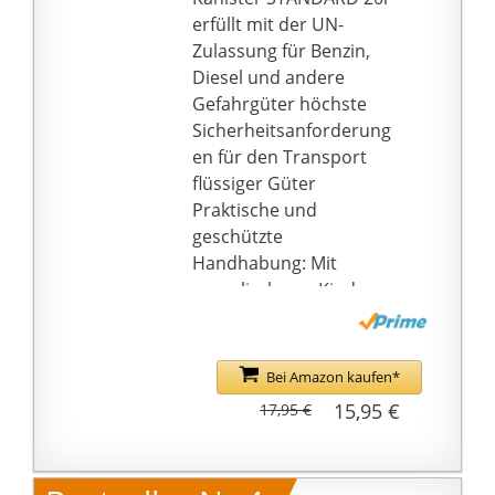
erfüllt mit der UN-
Zulassung für Benzin,
Diesel und andere
Gefahrgüter höchste
Sicherheitsanforderung
en für den Transport
flüssiger Güter
Praktische und
geschützte
Handhabung: Mit
unverlierbarer Kinder-
Sicherheitsverschraubu
ng
Passend für alle
Bei Amazon kaufen*
gängigen
15,95 €
17,95 €
Tanköffnungen (Benzin
und Diesel) und für alle
Fahrzeuge mit Benzin-