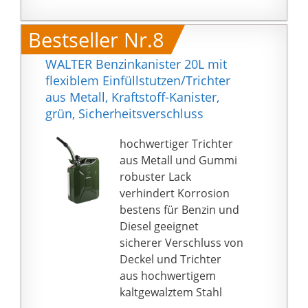
Sicherheitsverschraubu
ng. 20l platzsparend
Bestseller Nr.8
stapelbar und passend
in Kanisterhalterung
WALTER Benzinkanister 20L mit
Passend für alle
flexiblem Einfüllstutzen/Trichter
gängigen
aus Metall, Kraftstoff-Kanister,
Tanköffnungen (Benzin
grün, Sicherheitsverschluss
und Diesel) und für alle
Fahrzeuge mit Benzin-
hochwertiger Trichter
Fehlbetankungsschutz
aus Metall und Gummi
(nicht geeignet für
robuster Lack
Fahrzeuge mit Diesel-
verhindert Korrosion
Fehlbetankungsschutz)
bestens für Benzin und
Lieferumfang Kanister
Diesel geeignet
mit 20 Liter
sicherer Verschluss von
Fassungsvermögen,
Deckel und Trichter
Maße T x B x H (mm)
aus hochwertigem
165 x 350 x 495,
kaltgewalztem Stahl
Gewicht 1250g, Farbe