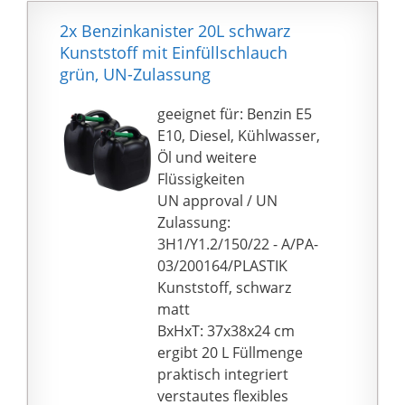
Fahrzeuge mit Benzin-
2x Benzinkanister 20L schwarz
Fehlbetankungsschutz (
Kunststoff mit Einfüllschlauch
nicht geeignet für
grün, UN-Zulassung
Fahrzeuge mit Diesel-
Fehlbetankungsschutz)
geeignet für: Benzin E5
Lieferumfang: Kanister
E10, Diesel, Kühlwasser,
mit 5 Liter
Öl und weitere
Fassungsvermögen,
Flüssigkeiten
Maße T x B x H (mm):
UN approval / UN
147 x 265 x 247,
Zulassung:
Gewicht 400g; Farbe:
3H1/Y1.2/150/22 - A/PA-
schwarz
03/200164/PLASTIK
Kunststoff, schwarz
matt
BxHxT: 37x38x24 cm
ergibt 20 L Füllmenge
praktisch integriert
verstautes flexibles