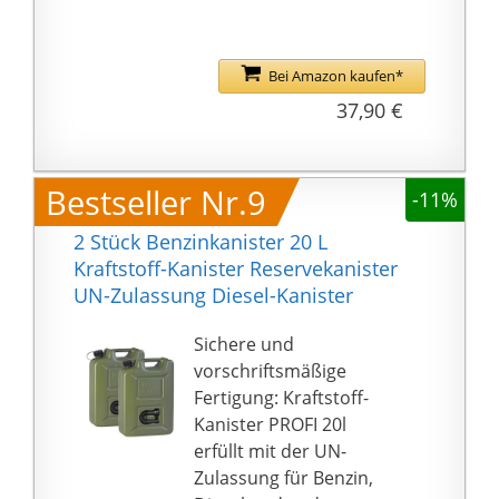
oliv
Hinweis Der Kanister
sollte an einem kühlen
Bei Amazon kaufen*
und dunklen Ort
37,90 €
gelagert werden.
Bestseller Nr.9
-11%
2 Stück Benzinkanister 20 L
Kraftstoff-Kanister Reservekanister
UN-Zulassung Diesel-Kanister
Sichere und
vorschriftsmäßige
Fertigung: Kraftstoff-
Kanister PROFI 20l
erfüllt mit der UN-
Zulassung für Benzin,