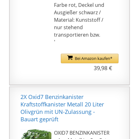
Farbe rot, Deckel und
Ausgießer schwarz /
Material: Kunststoff /
nur stehend
transportieren bzw.
lagern
an der Tankstelle
einfach nach Befüllen
Bei Amazon kaufen*
des Kanisters die
39,98 €
Etikettierung
vornehmen
Ein Klassiker in
Aussehen und
2X Oxid7 Benzinkanister
Handhabung. Geliefert
Kraftstoffkanister Metall 20 Liter
werden: 4x 10L
Olivgrün mit UN-Zulassung -
Benzinkanister
Bauart geprüft
OXID7 BENZINKANISTER