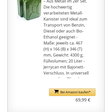
– Aus Metall im 2er Set.
Die hochwertig
verarbeiteten Metall-
Kanister sind ideal zum
Transport von Benzin,
Diesel oder auch Bio-
Ethanol geeignet -
Maße: jeweils ca. 467
(H) x 166 (B) x 346 (T)
mm, Gewicht: 4300 g,
Füllvolumen; 20 Liter -
Jerrycan mit Bajonett-
Verschluss. In universell
passendem Olivgrün
EFFEKTIV - Im
Handumdrehen ist der
Bei Amazon kaufen*
Tank wieder voll.
69,99 €
Entleerungszeit unter
25 Sekunden. Der